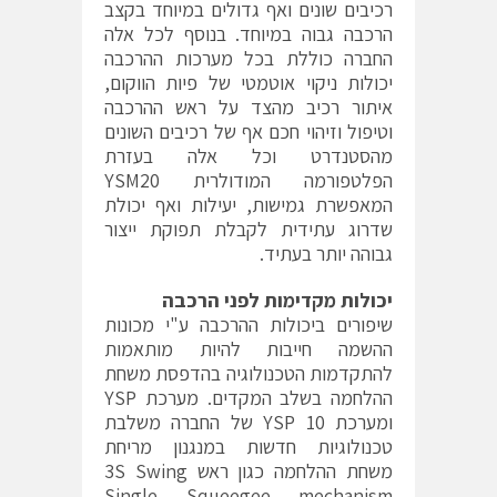
רכיבים שונים ואף גדולים במיוחד בקצב
הרכבה גבוה במיוחד. בנוסף לכל אלה
החברה כוללת בכל מערכות ההרכבה
יכולות ניקוי אוטמטי של פיות הווקום,
איתור רכיב מהצד על ראש ההרכבה
וטיפול וזיהוי חכם אף של רכיבים השונים
מהסטנדרט וכל אלה בעזרת
הפלטפורמה המודולרית YSM20
המאפשרת גמישות, יעילות ואף יכולת
שדרוג עתידית לקבלת תפוקת ייצור
גבוהה יותר בעתיד.
יכולות מקדימות לפני הרכבה
שיפורים ביכולות ההרכבה ע"י מכונות
ההשמה חייבות להיות מותאמות
להתקדמות הטכנולוגיה בהדפסת משחת
ההלחמה בשלב המקדים. מערכת YSP
ומערכת 10 YSP של החברה משלבת
טכנולוגיות חדשות במנגנון מריחת
משחת ההלחמה כגון ראש 3S Swing
Single Squeegee mechanism