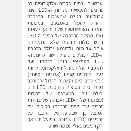
ועכשווית. בניית בקרים אלקטרוניים רב
ערוצים לתעשיית מנורות ה-LED הינה
טכנולוגיה רגילה שמערכות ההרכבה
יודעות לטפל באמצעים ובמכונות
ההרכבה האוטומטיות של היום אך לעומת
זאת תהליך ההרכבה של רכיבי ה-LED
דורש יכולות חדשות שלא התמודדנו
איתם עד היום. ולדוגמא: יכולת הרכבת
ה-LED הכוללים טיפול ויישור קרינת ה-
LED הספציפי בזמן הרמתו ועד
להרכבתו על המעגל האלקטרוני, לוחות
בעלי מימדים שונים (ארוכים במיוחד)
מהמוכרים כיום והאתגר הגדול והמורכב
ביותר כיום בטיפול בהרכבת LED הינו
יכולת זיהוי המערכת של בהירות
(עוצמה) של ה-LED ואבחנה של בהירות
הרכיב עוד לפני הרכבתו הסופית על
המעגל כך שבסופו של הרכבה כל
הרכיבים (LED) שירוכבו בפועל יהיו אך
ורק רכיבים בעלי עוצמה שווה.