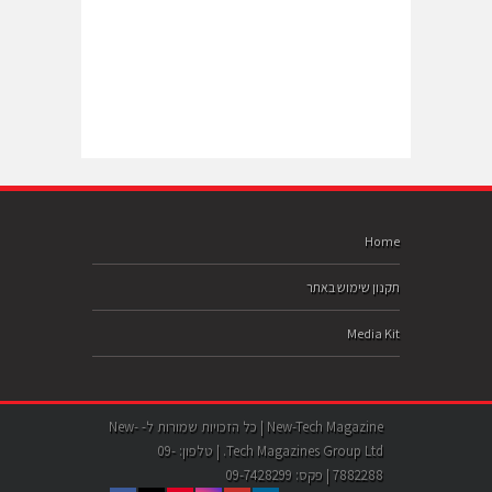
Home
תקנון שימוש באתר
Media Kit
New-Tech Magazine | כל הזכויות שמורות ל- New-
Tech Magazines Group Ltd. | טלפון: 09-
7882288 | פקס: 09-7428299