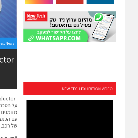
test News
NEW-TECH EXHIBITION VIDEO
של רכב, 