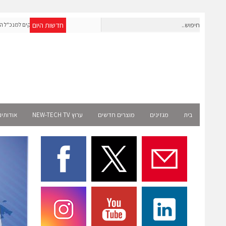
חדשות היום
יבה את פעילותה בישראל; אברא הוסמכה כשותפת
אראסאל ממנה את עופר אליקים למנכ"ל החברה
בית
מגזינים
מוצרים חדשים
ערוץ NEW-TECH TV
אודותינ