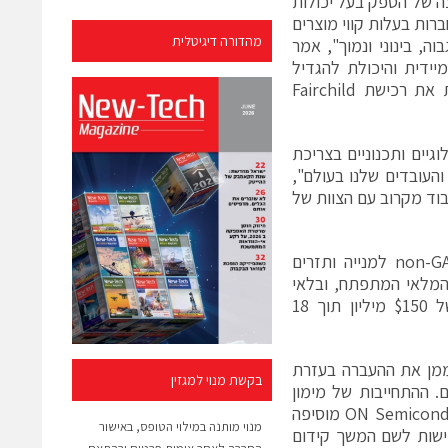
וביל במוליכים למחצה של הספק בעל יכולות
ות בעלות קווי מוצרים
מהדורה דיגיטלית
, בינוני ונמוך", אמר
Keith, נשיא ו-CEOשלON Semiconductor. "תוספת ה-EPS המיידית והיכולת להגדיל
משמעותית את תזרים המזומנים החופשי של ON Semiconductor, עושות את רכישת Fairchild
לקדם חידושים טכנולוגיים ותכנוניים בצריכת
והעובדים שלנו בעולם",
 "אנחנו צופים בעתיד לעבוד מקרוב עם הצוות של
לאחר סיכום העסקה, ההעברה צפויה להיות רווחית מידית עבור רווחי ה-non-GAAP למנייה ותזרים
 המלאי המתפתח, ובלאי
לא-מוחשי הנרכש. ON Semiconductor צופה להגיע לחסכונות שנתיים של $150 מיליון תוך 18
י כלשהו. ON Semiconductor מתכוונת לממן את ההעברה בעזרת
בקשת מנוי למגזין
ליארד של חובות חדשים. ההתחייבות של מימון
החוב כוללת גם הספקה של שירותי אשראי מקיפים, אשר יחולו מיידית. ON Semiconductor מוסיפה
מנוי מותנה במילוי הטופס, באישור
ישות לשם המשך קידום