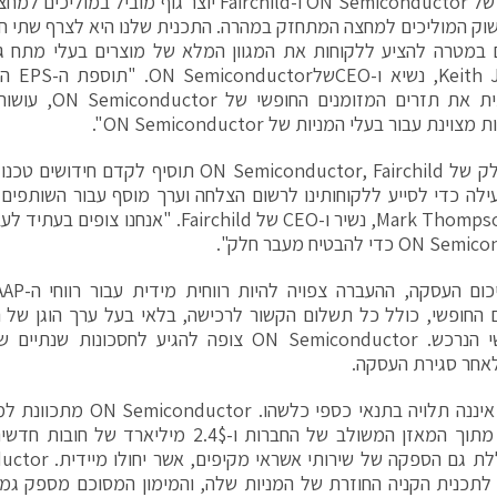
"השילוב של ON Semiconductor ו-Fairchild יוצר גוף מ
וק המוליכים למחצה המתחזק במהרה. התכנית שלנו היא לצרף שתי חבר
במטרה להציע ללקוחות את המגוון המלא של מוצרים בעלי מתח גבוה
 Jackson
ינת עבור בעלי המניות של ON Semiconductor".
"בתור חלק של ON Semiconductor, Fairchild תוסיף 
עילה כדי לסייע ללקוחותינו לרשום הצלחה וערך מוסף עבור השותפים 
הכריז Mark Thompson, נשיר ו-CEO של Fairchild.
O כדי להבטיח מעבר חלק".
 החופשי, כולל כל תשלום הקשור לרכישה, בלאי בעל ערך הוגן של
אחר סגירת העסקה.
ההעברה איננה תלויה בתנאי כספ
מזומנים מתוך המאזן המשולב של החברות ו-2.4$ מי
לתכנית הקניה החוזרת של המניות שלה, והמימון המסוכם מספק גמ