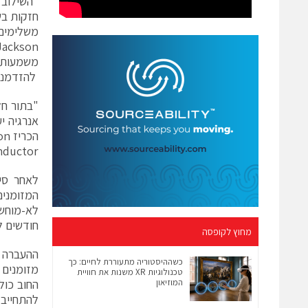
חזקות בש
משלימים 
להזדמנות מצו
אנרגיה י
N Semiconductor
המזומנים
חודשים ל
מחוץ לקופסה
כשההיסטוריה מתעוררת לחיים: כך
טכנולוגיות XR משנות את חוויית
המוזיאון
להתחייב 