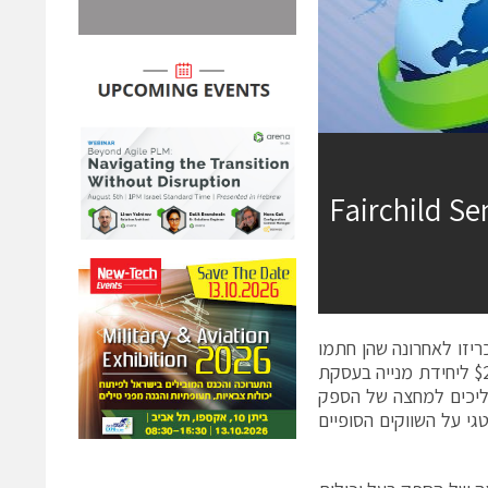
 Fairchild Semiconductor
ON Se ו-Fairchild Semiconductor International Inc. הכריזו לאחרונה שהן חתמו
על הסכם סופי לפיו תרכוש ON Semiconductor את Fairchild תמורת $20.00 ליחידת מנייה בעסקת
 בשוק המוליכים למחצה של הספק
סטרטגי על השווקים הסופיים