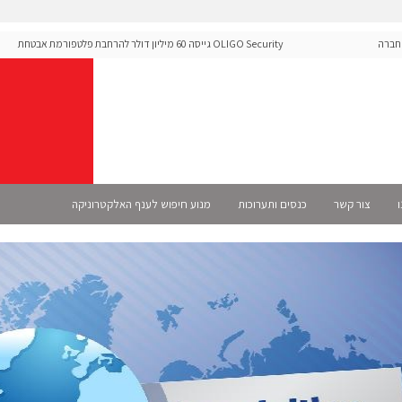
OLIGO Security גייסה 60 מיליון דולר להרחבת פלטפורמת אבטחת
קלטו
ה-Runtime בעידן מתקפות ה-AI
מורכ
ו
צור קשר
כנסים ותערוכות
מנוע חיפוש לענף האלקטרוניקה