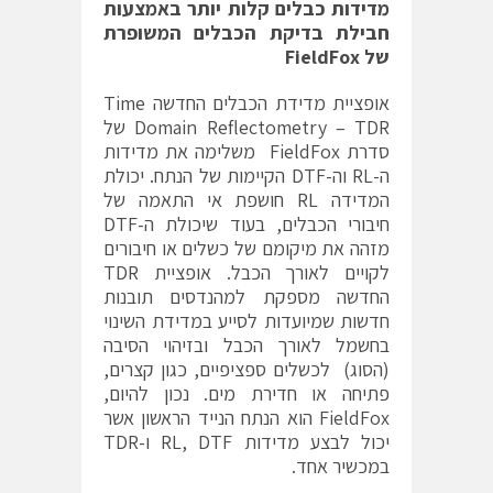
מדידות כבלים קלות יותר באמצעות
חבילת בדיקת הכבלים המשופרת
של FieldFox
אופציית מדידת הכבלים החדשה Time
Domain Reflectometry – TDR של
סדרת FieldFox משלימה את מדידות
ה-RL וה-DTF הקיימות של הנתח. יכולת
המדידה RL חושפת אי התאמה של
חיבורי הכבלים, בעוד שיכולת ה-DTF
מזהה את מיקומם של כשלים או חיבורים
לקויים לאורך הכבל. אופציית TDR
החדשה מספקת למהנדסים תובנות
חדשות שמיועדות לסייע במדידת השינוי
בחשמל לאורך הכבל ובזיהוי הסיבה
(הסוג) לכשלים ספציפיים, כגון קצרים,
פתיחה או חדירת מים. נכון להיום,
FieldFox הוא הנתח הנייד הראשון אשר
יכול לבצע מדידות RL, DTF ו-TDR
במכשיר אחד.