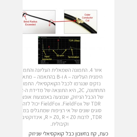
איור 4. התמונה השמאלית העליונה והתמונה
הימנית העליונה – A ו-B בהתאמה – מתארת
נזקים שנגרמו לכבל הקואקסיאלי. התמונה
התחתונה, 2C, היא התוצאה של מדידת ה-TDR
של הכבל הניזוק, שבוצעה באמצעות אופציית
TDR של FieldFox .FieldFox יכול לזהות
סוגים שונים של אי רציפות שמתגלים במצב
TDR, לרבות R > Z0, R < Z0, אינדוקטיבית
וקיבולית.
כעת, קח בחשבון כבל קואקסיאלי שניזוק