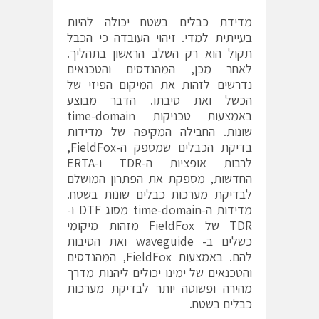
מדידת כבלים בשטח יכולה להיות
בעייתית למדי. זיהוי העובדה כי הכבל
תקול הוא רק השלב הראשון בתהליך.
לאחר מכן, המהנדסים והטכנאים
נדרשים לזהות את המיקום הפיזי של
הכשל ואת סיבתו. הדבר מבוצע
באמצעות טכניקות time-domain
שונות. החבילה המקיפה של מדידות
בדיקת הכבלים שמספק ה-FieldFox,
לרבות אופציות ה-TDR ו-ERTA
החדשות, מספקת את הפתרון המושלם
לבדיקת מערכות כבלים שונות בשטח.
מדידות ה-time-domain מסוג DTF ו-
TDR של FieldFox מזהות מיקומי
כשלים ב- waveguide ואת הסיבות
להם. באמצעות FieldFox, המהנדסים
והטכנאים של ימינו יכולים ליהנות מדרך
מהירה ופשוטה יותר לבדיקת מערכות
כבלים בשטח.