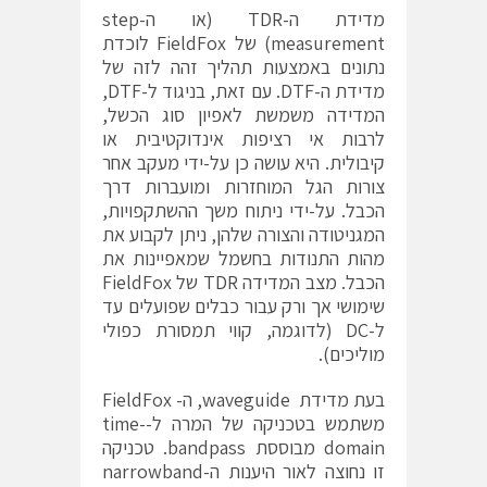
מדידת ה-TDR (או ה-step
measurement) של FieldFox לוכדת
נתונים באמצעות תהליך זהה לזה של
מדידת ה-DTF. עם זאת, בניגוד ל-DTF,
המדידה משמשת לאפיון סוג הכשל,
לרבות אי רציפות אינדוקטיבית או
קיבולית. היא עושה כן על-ידי מעקב אחר
צורות הגל המוחזרות ומועברות דרך
הכבל. על-ידי ניתוח משך ההשתקפויות,
המגניטודה והצורה שלהן, ניתן לקבוע את
מהות התנודות בחשמל שמאפיינות את
הכבל. מצב המדידה TDR של FieldFox
שימושי אך ורק עבור כבלים שפועלים עד
ל-DC (לדוגמה, קווי תמסורת כפולי
מוליכים).
בעת מדידת waveguide, ה- FieldFox
משתמש בטכניקה של המרה ל-time-
domain מבוססת bandpass. טכניקה
זו נחוצה לאור היענות ה-narrowband