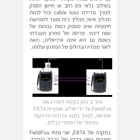
בשילוב גלאי פס רחב או חיישן הספק
לצורך מדידת cable loss יכול להיות
תהליך איטי; תהליך כזה מועד להפרעות
חיצוניות ואינו מספק רמות גבוהות של
טווח דינמי. פריסה של פתרון מעבדתי
בשטח גם היא אינה אידיאלית, וזאת
לאור ממדיו הגדולים של הפתרון ועלותו.
איור 1: ניתן בקלות לשדרג את
FieldFox על-ידי שילוב אופציית ERTA
החדשה, לצורך ביצוע מדידות מדויקות
במיוחד של הפסדי כבלים.
במקרה של ERTA, שני נתחי FieldFox
מוצבים בשני צדדיו של הכבל הנמדד.