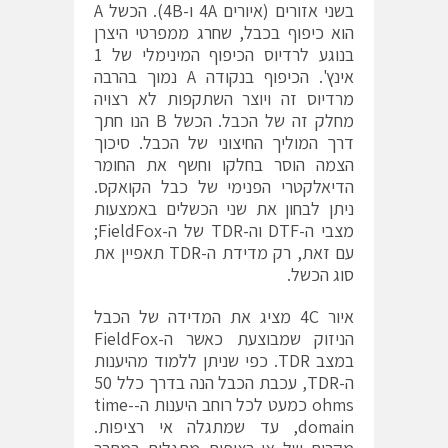
בשני אזורים (איורים 4A ו-4B). הכשל A
הוא כיפוף בכבל, שחרג ממפרטי היצרן
בנוגע לרדיוס הכיפוף המינימלי של 1
אינץ'. הכיפוף בנקודה A נמוך בהרבה
מרדיוס זה ויוצר השתקפות לא רצויה
מחלק זה של הכבל. הכשל B הנו חתך
דרך המוליך החיצוני של הכבל. סיכוך
הצמה הוסר בחלקו וחשף את החומר
הדיאלקטרי הפנימי של כבל הקואקס.
ניתן לבחון את שני הכשלים באמצעות
מצבי ה-DTF וה-TDR של ה-FieldFox;
עם זאת, רק מדידת ה-TDR תאפיין את
סוג הכשל.
איור 4C מציג את המדידה של הכבל
הניזוק שמבוצעת כאשר ה-FieldFox
במצב TDR. כפי שניתן ללמוד מהיענות
ה-TDR, עכבת הכבל הנה בדרך כלל 50
ohms כמעט לכל רוחב היענות ה-time-
domain, עד שמתגלה אי רציפות.