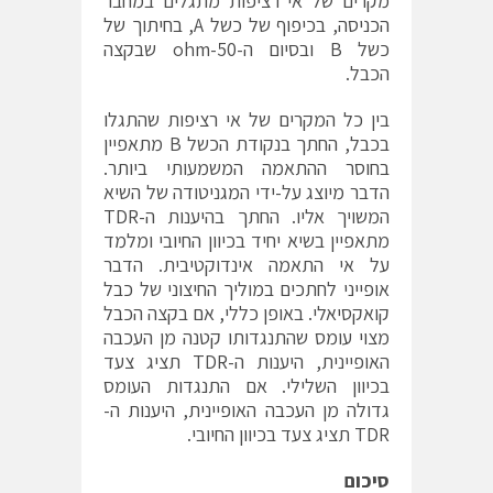
מקרים של אי רציפות מתגלים במחבר
הכניסה, בכיפוף של כשל A, בחיתוך של
כשל B ובסיום ה-50-ohm שבקצה
הכבל.
בין כל המקרים של אי רציפות שהתגלו
בכבל, החתך בנקודת הכשל B מתאפיין
בחוסר ההתאמה המשמעותי ביותר.
הדבר מיוצג על-ידי המגניטודה של השיא
המשויך אליו. החתך בהיענות ה-TDR
מתאפיין בשיא יחיד בכיוון החיובי ומלמד
על אי התאמה אינדוקטיבית. הדבר
אופייני לחתכים במוליך החיצוני של כבל
קואקסיאלי. באופן כללי, אם בקצה הכבל
מצוי עומס שהתנגדותו קטנה מן העכבה
האופיינית, היענות ה-TDR תציג צעד
בכיוון השלילי. אם התנגדות העומס
גדולה מן העכבה האופיינית, היענות ה-
TDR תציג צעד בכיוון החיובי.
סיכום