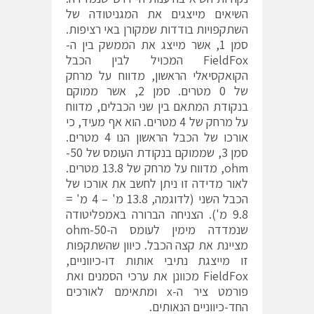
השיאים מייצגים את המגניטודה של
השתקפויות בודדות שמקורן באי רציפות.
סמן 1, אשר מייצג את הממשק בין ה-
FieldFox המכויל לבין הכבל
הקואקסיאלי הראשון, מדווח על מרחק
של 0 מטרים. סמן 2, אשר ממוקם
בנקודת המתאם בין שני הכבלים, מדווח
על מרחק של 4 מטרים. הוא אף מעיד, כי
אורכו של הכבל הראשון הנו 4 מטרים.
סמן 3, שממוקם בנקודת העומס של 50-
ohm, מדווח על מרחק של 13.8 מטרים.
לאור מדידה זו ניתן לחשב את אורכו של
הכבל השני (לדוגמה, 13.8 מ' – 4 מ' =
9.8 מ'). הצניחה הברורה באמפליטודה
שנמדדה מימין לעומס ה-50-ohm
מציינת את קצה הכבל. כיוון שהשתקפות
זו מייצגת נתיבי אותות דו-כיווניים,
FieldFox מכוונן את ערכי הסמנים ואת
פורמט ציר ה-x ומתאימם לאורכים
החד-כיווניים הנאותים.