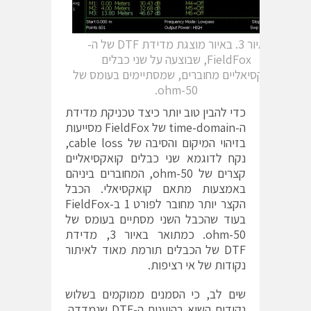
איור 3. באיור מוצגת מדידת DTF של ה-
FieldFox, שבוצעה על שני כבלים
קואקסיאליים מחוברים, שמסתיימים בעומס של
50-ohm.
כדי להבין טוב יותר כיצד טכניקת מדידת
ה-time-domain של FieldFox מסייעות
בזיהוי המיקום והסיבה של cable loss,
נקח לדוגמא שני כבלים קואקסיאליים
קצרים של 50-ohm, המחוברים ביניהם
באמצעות מתאם קואקסיאלי. הכבל
הקצר יותר מחובר לפורט 1 ב-FieldFox
בעוד שהכבל השני מסתיים בעומס של
50-ohm. כמתואר באיור 3, מדידת
DTF של הכבלים תורמת מאוד לאיתור
נקודות של אי רציפות.
שים לב, כי הסמנים ממוקמים בשלוש
נקודות השיא בהיענות ה-DTF שנמדדה.