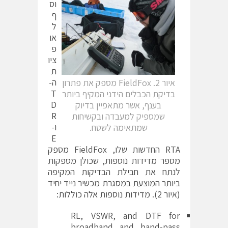
וס
ף
ל
או
פ
ציו
ת
ה-
איור 2. FieldFox מספק את פתרון
T
בדיקת הכבלים הידני המקיף ביותר
D
בענף, אשר מתאפיין בדיוק
R
שמספיק למעבדה ובקשיחות
ו-
שמתאימה לשטח.
E
RTA החדשות שלו, FieldFox מספק
מספר מדידות נוספות, שכולן מספקות
לנתח את חבילת הבדיקות המקיפה
ביותר המוצעת במסגרת מכשיר נייד יחיד
(איור 2). מדידות נוספות אלה כוללות:
RL, VSWR, and DTF for
broadband and band-pass