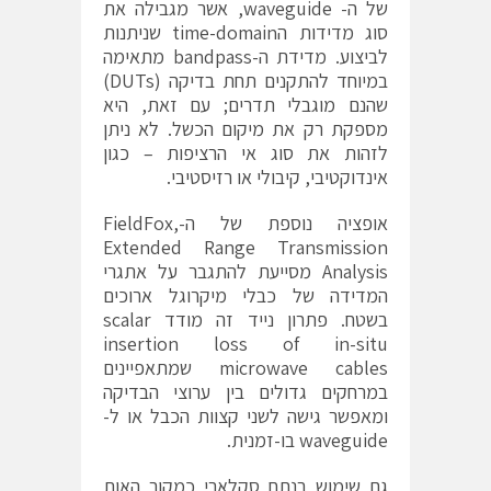
של ה- waveguide, אשר מגבילה את
סוג מדידות הtime-domain שניתנות
לביצוע. מדידת ה-bandpass מתאימה
במיוחד להתקנים תחת בדיקה (DUTs)
שהנם מוגבלי תדרים; עם זאת, היא
מספקת רק את מיקום הכשל. לא ניתן
לזהות את סוג אי הרציפות – כגון
אינדוקטיבי, קיבולי או רזיסטיבי.
אופציה נוספת של ה-FieldFox,
Extended Range Transmission
Analysis מסייעת להתגבר על אתגרי
המדידה של כבלי מיקרוגל ארוכים
בשטח. פתרון נייד זה מודד scalar
insertion loss of in-situ
microwave cables שמתאפיינים
במרחקים גדולים בין ערוצי הבדיקה
ומאפשר גישה לשני קצוות הכבל או ל-
waveguide בו-זמנית.
גם שימוש בנתח סקלארי כמקור האות