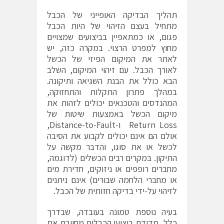
תהליך הבדיקה האופייני של הכבל
מתחיל בעצם הזיהוי של היות הכבל
פגום, או כמתאפיין בביצועים שמצויים
מחוץ למפרט הרצוי. במקרה כזה, יש
לאתר את המיקום הפיזי של הכשל
לאורך הכבל. עם זיהוי המיקום, השלב
הבא כולל את הבנת השגיאה ותיקונה.
במהלך פתרון התקלות והתחזוקה,
המהנדסים והטכנאים יכולים לזהות את
מיקום הכשל באמצעות שיטות של
Return Loss ו-Distance-to-Fault,
אולם הם אינם יכולים לקבוע את הסיבה
לכשל או את סוגו, והדבר מקשה על
התיקון. במקרים רבים הכשלים (לדוגמה,
מחברים רופפים או ניזוקים, חדירת מים
או מחברי הלחמה שבורים) אינם ניתנים
לזיהוי על-ידי בדיקה חזותית של הכבל.
בעיה נוספת טמונה בעובדה, שבדרך
כלל, מדידת ביצועי הכבלים מחייבת את