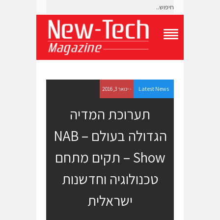
T
o
g
g
l
e
Latest News
- ינואר 3, 2016
N
a
תערוכת המדיה
v
i
הגדולה בעולם – NAB
g
a
t
Show – תקים מתחם
i
o
טכנולוגיה וחדשנות
n
M
e
ישראלית
n
u