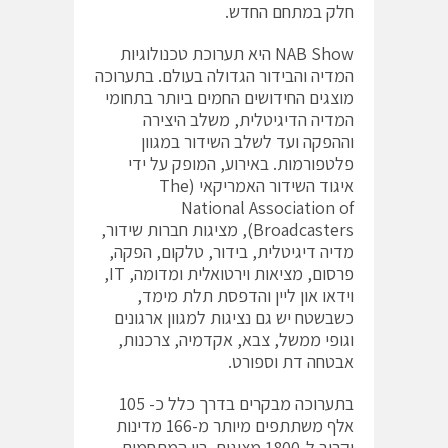
חלק במתחם החדש.
NAB Show היא תערוכת טכנולוגיות
המדיה והבידור הגדולה בעולם. בתערוכה
מוצגים החידושים החמים ביותר בתחומי
המדיה הדיגיטלית, משלב היצירה
וההפקה ועד לשלב השידור במגוון
פלטפורמות. באירוע, המופק על ידי
איגוד השידור האמריקאי (The
National Association of
Broadcasters), מציגות חברות שידור,
מדיה דיגיטלית, בידור, טלקום, הפקה,
פרסום, מציאות וירטואלית ומדומה, IT,
וידאו און ליין והדפסת תלת מימד,
כשבשטח יש גם נציגות למגוון ארגונים
וגופי ממשל, צבא, אקדמיה, צרכנות,
אבטחה דת וספורט.
בתערוכה מבקרים בדרך כלל כ- 105
אלף משתתפים מיותר מ-166 מדינות
וקרוב ל-1800 מציגים. בין המתחמים