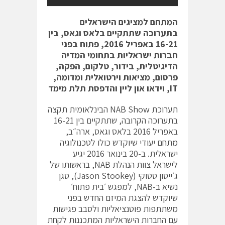
המתחם למציגים הישראלים
בתערוכה שתתקיים בלאס וגאס, בין
16-21 באפריל 2016, פתוח בפני
חברות ישראליות בתחומי המדיה
הדיגיטלית, בידור, טלקום, הפקה,
פרסום, מציאות וירטואלית ומדומה,
IT
, וידאו און ליין והדפסת תלת מימד
תערוכת
NAB
Show הבינלאומית תקצה
בתערוכה הקרובה, שתתקיים בין 16-21
באפריל 2016 בלאס וגאס, ארה״ב,
מתחם יעודי שיוקדש כולו לטכנולוגיה
ישראלית. ב-20 בינואר 2016 יגיע
לישראל צוות הנהלת NAB, בראשותו של
ג׳ייסון סטוקי (Jason Stookey), סגן
נשיא ב-NAB, למפגש ׳בית פתוח׳
שיוקדש להצגת המיזם החדש בפני
משתתפות פוטנציאליות ולסבב פגישות
עם החברות הישראליות המתכננות לקחת