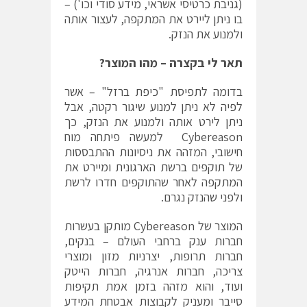
(גניבת כרטיסי אשראי, מידע סודי וכו') –
בו ניתן ליירט את המתקפה, לעצור אותה
ולמנוע את הנזק.
תאר לי בקצרה – מהו המוצר?
בדומה לתפיסת "כיפת ברזל" – אשר
לפיה לא ניתן למנוע שיגור רקטה, אבל
ניתן לירט אותה ולמנוע את הנזק, כך
Cybereason למעשה פיתחה מוח
חישובי, המזהה את ניסיונות ההתבססות
של תוקפים ברשת הארגונית ומיירט את
המתקפה לאחר שהתוקפים חדרו לרשת
ולפני שהנזק נגרם.
המוצר של Cybereason מותקן בעשרות
חברות ענק ברחבי העולם – בנקים,
חברות תרופות, יצרניות מזון ומוצרי
צריכה, חברות אנרגיה, חברות הייטק
ועוד, והוא מזהה בזמן אמת תקיפות
סייבר ומעניק לקבוצות אבטחת המידע