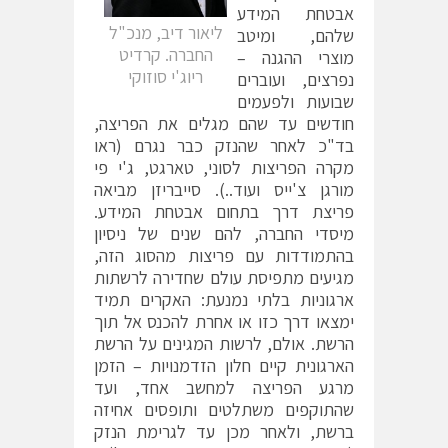
אבטחת המידע
ליאור דיב, מנכ"ל
שלהם, ומיטב
החברה. קרדיט
מוצרי ההגנה –
ריוג'י סוזוקי
נפרצים, ועוברים
שבועות ולפעמים
חודשים עד שהם מגלים את הפריצה,
בד"כ לאחר שהנזק כבר נגרם (ראו
מקרה הפריצות לסוני, טארגט, ג'י פי
מורגן צ'ייס ועוד..). סייבריזן מביאה
פריצת דרך בתחום אבטחת המידע.
מיסדי החברה, להם שנים של ניסיון
בהתמודדות עם פריצות מהסוג הזה,
מגיעים מתפיסת עולם שחדירה לרשתות
ארגוניות בלתי נמנעת: האקרים תמיד
ימצאו דרך כזו או אחרת להכנס אל תוך
הרשת. אולם, לרשות המגינים על הרשת
הארגונית קיים חלון הזדמנויות – הזמן
מרגע הפריצה למחשב אחד, ועד
שהתוקפים משתלטים ותופסים אחיזה
ברשת, ולאחר מכן עד לגרימת הנזק