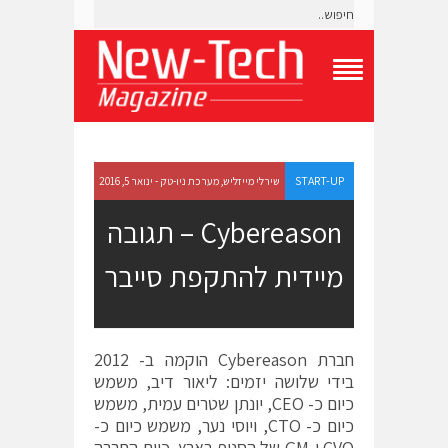
T
o
g
g
l
e
START-UP
שירלי מייזליש, מערכת ניו-טק - ינואר 5, 2016
N
a
Cybereason – תגובה
v
i
מיידית להתקפת סייבר
g
a
t
i
o
חברת Cybereason הוקמה ב- 2012
n
M
בידי שלושה יזמים: ליאור דיב, משמש
e
כיום כ- CEO, יונתן שטרים עמית, משמש
n
כיום כ- CTO, ויוסי נער, משמש כיום כ-
u
CVO ו-GM של הסניף בארץ. כיום החברה