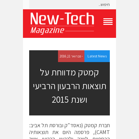
T
o
g
g
l
e
Latest News
- פברואר 11, 2016
N
a
קמטק מדווחת על
v
i
תוצאות הרבעון הרביעי
g
a
t
ושנת 2015
i
o
n
M
e
חברת קמטק (נאסד"ק ובורסת תל אביב:
n
CAMT), פרסמה היום את תוצאותיה
u
הכספיות לשנה ולרבעון הרביעי אשר