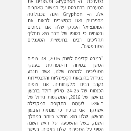
במערכת ה- Gryphon ומשפרים את
המערכת בהתבסס על המשוב מאתרים
אלו. ה- Gryphon הינה טכנולוגיה
מהפכנית ואנו ממשיכים לראות את
הפוטנציאל העסקי שלה. אנו סמוכים
ובטוחים כי בסופו של דבר היא תחליף
תהליכים רבים בתעשיית המעגלים
המודפסים".
"במבט קדימה לשנת 2016, אנו צופים
המשך צמיחה דו-ספרתית בעסקי
המוליכים למחצה שלנו, אשר תנבע
מגידול בהוצאות הקפיטליות וההצטיידות
בקרב רבים מלקוחותינו. אנו צופים
הכנסות של 24-25 מיליון דולר ברבעון
בראשון של 2016, המשקפות גידול של
כ-13% לעומת התקופה המקבילה
אשתקד. אני מזכיר כי עונתית הרבעון
הראשון שלנו הוא החלש ביותר במהלך
השנה, בשל ההשפעה של ראש השנה
הסיני על המכירות שלנו באסיה, בעיקר