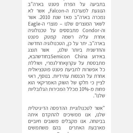
בתביעה על הפרת פטנט בארה"ב
הנוגעת למערכת ה-Falcon, אשר לא
נמכרה בארה"ב מאז שנת 2010. אשר
לשאר המוצרים שלנו – מוצרי ה-Eagle
וה-Condor מתבססים על טכנולוגיה
אחרת עליה רשמה קמטק פטנט
בארה"ב. יתר על כן, הטכנולוגיה החדשה
והחדשנית ביותר שלנו, אשר תוצג
באירוע Semicon Chinaבחודשהבא,
מתבססת על עקרוןאחרלגמרי, ושוללת
כל אפשרות לתביעת פטנט פוטנציאלית
אחרת על הכנסות עתידיות. בנוסף, ראוי
לציין כי חלקו של השוק האמריקאי הוא
פחות מ-10% מכלל המכירות הגלובליות
שלנו".
"אשר לטכנולוגיית ההדפסה הדיגיטלית
שלנו, אנו ממשיכים להתקדם איתה
בביטחה. אנו מקבלים משובים חיוביים
מארבעת האתרים בהם משתמשים