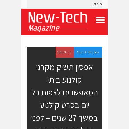
T
o
g
g
l
e
Out Of The Box
- מרץ 9, 2016
N
a
אפסון תשיק מקרני
v
i
קולנוע ביתי
g
a
t
המאפשרים לצפות כל
i
o
יום בסרט קולנוע
n
M
e
במשך 27 שנים – לפני
n
u