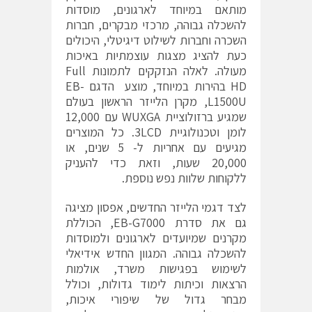
מותאם במיוחד לארגונים, מוסדות
להשכלה גבוהה, מרכזי מבקרים, חברות
השכרה וחברות לשילוט דיגיטלי, היכולים
כעת להציג מצגות עוצמתיות באיכות
מעולה. לאלה הנזקקים לתמונות Full
HD בהירות במיוחד, מוצע הדגם EB-
L1500U, מקרן הלייזר הראשון בעולם
שמגיע ברזולוציית WUXGA עם 12,000
לומן וטכנולוגיית 3LCD. כל המוצרים
מגיעים עם אחריות ל- 5 שנים, או
20,000 שעות, וזאת כדי להעניק
ללקוחות שלוות נפש נוספת.
לצד דגמי הלייזר החדשים, אפסון מציגה
גם את סדרת EB-G7000, הכוללת
מקרנים שמיועדים לארגונים ולמוסדות
להשכלה גבוהה. המגוון החדש אידיאלי
לשימוש בפגישות משרד, אולמות
הרצאות וכיתות לימוד גדולות, וכולל
מבחר גדול של שיפורי איכות,