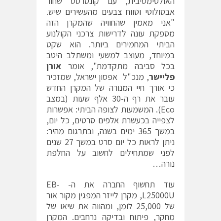
האולטימטיבית, עם קונטרסט שחור
אבסולוטי וטווח צבעים מהעשירים שיש.
"אני מאמין שהחוויה שהמקרן הזה
מספקת עונה לדרישות צרכני הקולנוע
הביתי המחמירים ביותר. הוא שקט
במיוחד, מעוצב למשעי ומשתלב היטב
בכל סביבה מתקדמת", אומר
אורן
פליישר
, מנכ"ל אפסון ישראל, שמזכיר
כי אורך חיי המנורה של המקרן החדש
עובר את רף ה-30 אלף שעות (במצב
Eco). המשמעות לצופה הביתי: אפשרות
לצפייה בכעשרת אלפים סרטים, כל יום,
במשך 365 ימים בשנה, ובתרגום מהיר:
ניתן לראות כל יום סרט במשך 27 שנים
לפני שמתחילים לחשוב על החלפת
נורה…
עוד תחשוף החברה את ה- EB-
L25000U, מקרן לייזר המפגין מקור אור
של 25,000 לומן, ומהווה את שיאו של
מחקר, פיתוח ובדיקה נרחבים. המקרן