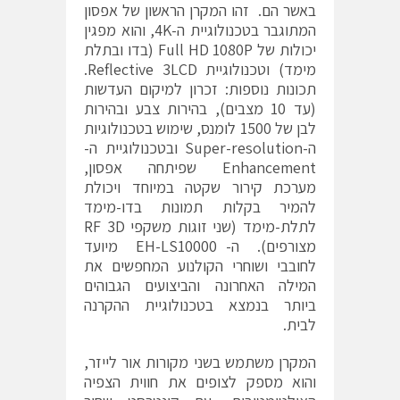
באשר הם. זהו המקרן הראשון של אפסון
המתוגבר בטכנולוגיית ה-4K, והוא מפגין
יכולות של Full HD 1080P (בדו ובתלת
מימד) וטכנולוגיית Reflective 3LCD.
תכונות נוספות: זכרון למיקום העדשות
(עד 10 מצבים), בהירות צבע ובהירות
לבן של 1500 לומנס, שימוש בטכנולוגיות
ה-Super-resolution ובטכנולוגיית ה-
Enhancement שפיתחה אפסון,
מערכת קירור שקטה במיוחד ויכולת
להמיר בקלות תמונות בדו-מימד
לתלת-מימד (שני זוגות משקפי RF 3D
מצורפים). ה- EH-LS10000 מיועד
לחובבי ושוחרי הקולנוע המחפשים את
המילה האחרונה והביצועים הגבוהים
ביותר בנמצא בטכנולוגיית ההקרנה
לבית.
המקרן משתמש בשני מקורות אור לייזר,
והוא מספק לצופים את חווית הצפיה