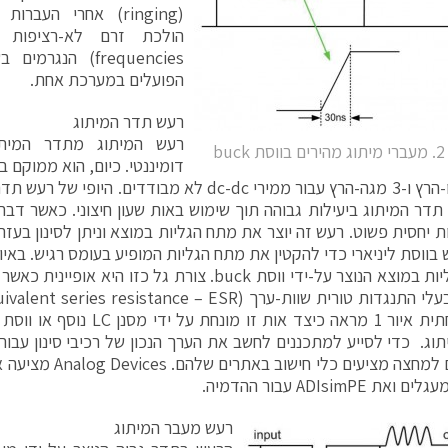
(ringing) אחרי העבר
frequencies) הנג
הפועלים במערכת אחת.
רעש תדר המיתוג
רעש המיתוג מתדר המיתו
buc
דומיננטי. כיום, הוא ממוקם 
500 קילו-הרץ ו-3 מגה-הרץ עבור ממירי dc-dc לא מבודדים
 תדר המיתוג ביעילות גבוהה תוך שימוש באות שעון חיצוני. כאשר דבר 
מתח הגליות במוצא הנוצר על-ידי ווסת buck. צורת גל כזו
הגל בתחתית איור 1 מראה כיצד אות ז
תוג. כדי לסייע למתכננים לחשב את הערך הנכון של רכיבי סינון עבור ת
ת ADIsimPE עבור ההדמיה.
רעש מעבר המיתוג