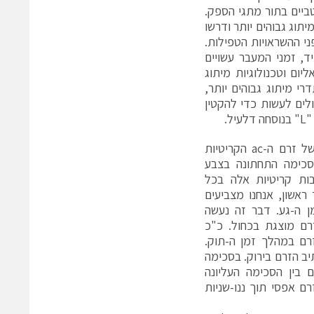
 דו-קוטביים בתור מתגי הספק.
. היו להם הפסדי מיתוג גבוהים יותר ודרשו
ני ההשראויות הטפילות.
ד, זמני המעבר עשויים
יום וטכנולוגיות מיתוג
רי מיתוג גבוהים יותר,
ולים לעשות כדי להקטין
.
איור 3 מראה את העקבות של זרם ה-ac הקריטיות
יתוג בסכימה התחתונה בצבע
ות קריטיות אלה בכל
ראשון, אנחנו מצביעים
 ה-גע. דבר זה נעשה
רם מוצגת בכחול. כ"כ
רם במהלך זמן ה-תוק.
ב הזרם בירוק. בסכימה
 בין הסכימה העליונה
ם אפסי תוך ננו-שניות