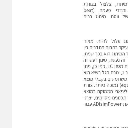
ות מיתוג, צלצול בצורות
הולכת זרם לא-רציפות ותדרי פעמה (beat
רמים בשל ווסתי מיתוג רבים
ג עלול להיות מאוד
בעיקר בתחום התדרים בין
. היופי של רעש תדר המיתוג הוא בכך שניתן
זה נעשה, סינון רעש זה
עשוי להיות יחסית פשוט. רעש זה יוצר את מתח הגליות במוצא וניתן לסינון בעזרת מסנן LC. כמו כן, ניתן
להשתמש בווסת ליניארי כדי להקטין את מתח הגליות המופיע בעומס רגיש. באיור 1, צורת הגל בשיא היא
 היא אופיינית כאשר משתמשים בקבלי מוצא
קרמיים בעלי התנגדות טורית שוות-ערך (equivalent series resistance – ESR) נמוכה ביותר. צורת
ו מונחת על ידי מסנן LC נוסף או ווסת ליניארי הממוקם במוצא
כנונים מסוימים, יצרני
המוליכים למחצה מציעים כלי חישוב באתרים שלהם. Analog Devices מציעה את ADIsimPower עבור