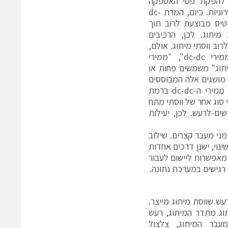
משמשים להפקת פסי האספקה
במתח נמוך במערכות אלקטרוניות. כיום, המרת dc-
טיס מבוצעת לרוב תוך
יתוג. לכן, הרכיבים
וב ווסתי מיתוג. אולם,
שים לב שמושגים כגון "ממירי dc-dc", "ממירי
-"ווסתי מיתוג" משמשים פחות או
מודולים מבדילים בין מושגים אלה המבוססים
על הרמות השונות של שילוב תפקודי שההתקנים מציעים. למרות זאת, רוב ממירי ה-dc-dc ברמת
ת ניתן לבצע על-ידי סוג אחר של ווסתי מתח
שים-לרעש. לכן, יעילות
מני מעבר קצרים. שילוב
ינוי, ישנן דרכים אחדות
 מאפשרות ליישום לעבור
רעש שווסת מיתוג מייצר.
וג מתדר המיתוג, רעש
עבר המיתוג, צלצול