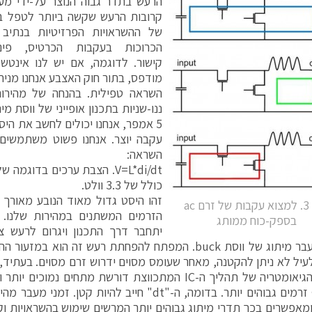
הרעש בתדר גבוה הנוצר על-ידי מע
קרובות הרעש שקשה ביותר לטפל בו
של ההשראויות הפרזיטיות בנתיב 
קישור. לדוגמה, אם יש לנו אינט
מודפס, בתור חוק האצבע אנחנו מניח
ננו-שניות בתכנון אופייני של ווסת מ
5 אמפר, אנחנו יכולים לחשב את הי
עקבה יוצר. אנחנו פשוט משתמשים 
השראה:
V=L*di/dt. הצבת ערכים בדוגמ
כולל של 3.3 וולט.
זהו היסט גדול מאוד הנובע מאורך
איור 3. למצוא עקבות של זרם ac
בספק-כוח ממותג
עיל לא ניתן להקטנה, מאחר שעומס מסוים ידרוש זרם מסוים. בעתיד, 
מאחר שהגיאומטריה של תהליך ה-IC המתכווצת דורשת מתחים נ
נראה אף זרמים גבוהים יותר. בדומה, ה-"dt" חייב להיות ק
ומאפשרים בכך תדרי מיתוג גבוהים יותר המרשים שימוש בהשראויות וקב