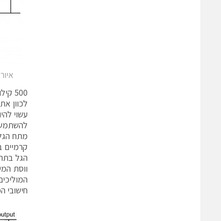
איור 2. מעברי מיתוג מהירים בווסת k
לכוון את
ווסת המי
חישובי המעגלים וא