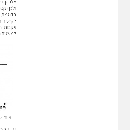
ולכן יקט
עקבות הא
למשטח ה
איור 5. צלצול צומת-מיתוג אחרי מעבר מיתוג