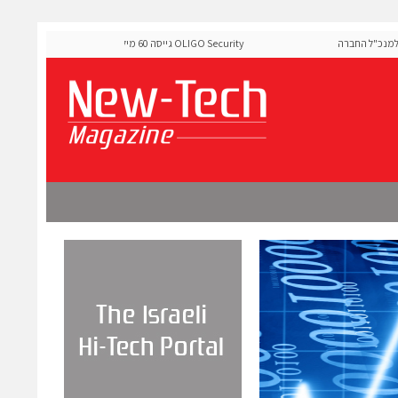
ל החברה
OLIGO Security גייסה 60 מיליון דולר להרחבת פלטפורמת אבטחת
ה-Runtime בעידן מתקפות ה-AI