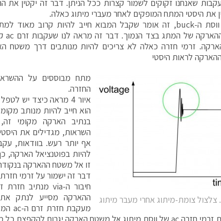
ין את היסטי המתח המופקים לאחר מעברי מיתוג כאלה.
בדוגמת ווסת ה-buck, זה אומר שקבל המבוא חייב להיות קרוב מאו
לקישור 
רקה. זרמי חזרה כאלה לא צריכים להיות מנותבים דרך משטח האר
הארקה לראות היסטי
מתח מבוססים על ההשראו
החזרה.
בנתיב הארקה מקומי זה,
השראות, מגדילים את היסטי 
להיות בפוטנציאל הארקה, כ
דבר זה ישמור על זרמי חזרת ה-ac כמקומי
חיבור ה-via מנתיב
ההארקה מסייע לנתק א
מעקבת ח
זה ונטישת זרמי חזרה ac של ווסת מיתוג אל משטח הארקה יגרום להקפ