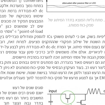
converters () ה
dc לא-מבודדת ברמת הכר
שימוש בטכניקות של מצב מ
איור 1. מתח גליות המוצא בתדר המיתוג של
המבצעים תפקיד זה מכונים לר
ספק-כוח ממותג.
point-of-load" ו
יותר בחליפיות בשוק. אם כי לעתים משווקי ICs להספק ו
הכרטיס הם בעצם ווסתי מיתוג. אך המרת dc-dc לא-מבודד
 ליניאריים. אולם אלה משמשים לרוב כרכיבי סינון עבור עומסים רגי
פק הגבוה של ווסתי המיתוג זוכה להערכה במרבית היישומים.
תוג הם רועשים מאוד בהגדרה. הם ממתגים זרמים גבוהים בגע ותוק בז
ליצור רעש רב. בעוד העיקרון הבסיסי של ספקי-כוח ממותגים לא ניתן לש
ת הרעש הנוצר ולסנן את הרעש הנותר בגישות שונות. שיטות שונות אלו
סוגים שונים של רעש
ישנם סוגים רבים ושונים של 
החשובים ביותר הם רעש מית
בתדר גבוה הנוצר תוך מ