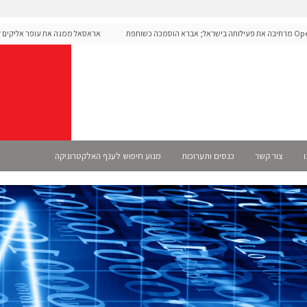
Open מרחיבה את פעילותה בישראל; אברא הוסמכה כשותפת
אראסאל ממנה את עופר אליקים למנכ"
ו
צור קשר
כנסים ותערוכות
מנוע חיפוש לענף האלקטרוניקה