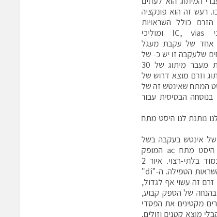
ברי המיתוג הוא לעתים
. רעש זה הוא פונקציה
הזרם כולל השראויות
הכרוכות בעקבות הכרטיס, פיני IC, vias ומוליכי
ש אחד של עקבת מעגל
ים שלעקבה זו יש כ- של
השראה טפילית. בהנחה של מהירות מעבר מיתוג של 30
יתוג וזרם מוצא דרוש של
סט המתח שאינטש זה של
בנוסחה הבסיסית עבור
ה שלנו נותנת לנו היסט מתח
 של אינטש בעקבה בשל
הזרמים המשתנים במהירות שלנו. היסט מתח ac המופק
יתחבר דרך התכנון ויגרום לרעש צמוד בלתי-רצוי. איור 2
מראה מעבר מיתוג של ווסת buck. המפתח להפחתת רעש זה הוא במזעור ההשראות הטפילה. ה-"di"
זרם זה עשוי אף לגדול,
מוכים יותר ובהנחה של הספק קבוע,
טן. זמני מעבר מהירים מקטינים את הפסדי
לי מוצא קטנים וזולים.