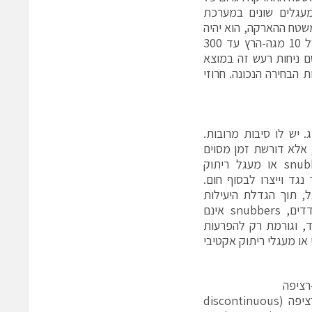
מעגלים שונים במערכת
ל-ידי משטח ההארקה, הוא יהיה
שקט ובעל אותו מתח לכל אורכו. רעש מעבר של מיתוג הוא לרוב בתחום של 10 מגה-הרץ עד 300
ם ניחות רעש זה במוצא
היות הבחירה הנכונה. חרוזי
 מעבר מיתוג. יש לו סיבות מרובות.
 אלא דורשת זמן מסוים
כדי לטפס דרך ההשראויות הטפילות. ניתן להקטין רעש זה על-ידי snubbers או מעגל ריתוק
צול לתוך נגד וייצרו לבסוף חום.
, תוך הגדלת היעילות
הכוללת של ספק-הכוח. לעתים קרובות, בממירי dc-dc פשוטים לא מבודדים, snubbers אינם
ד, וגורמת רק להפרעות
snu בצד הראשוני או המשני או מעגלי ריתוק אקטיבי
רציפה
במצב של הולכת זרם לא רציפה (discontinuous