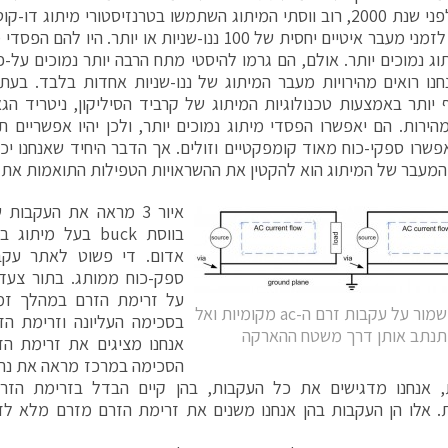
בעבר, לפני שנת 2000, רוב ווסתי המיתוג השתמשו בטרנזיסטורי מיתוג
הם גרמו לזמני מעבר איטיים יחסית של 100 ננו-שניות או יותר
וג נמוכים יותר. אולם, הם גרמו להיסטי מתח הרבה יותר נמוכים על-פ
חנו רואים מהירויות מעבר המיתוג של ננו-שניות אחדות בלבד. בעתי
 יותר באמצעות טכנולוגיות המיתוג של קרביד הסיליקון, ניטריד הגאל
ירות. הם יאפשרו הפסדי מיתוג נמוכים יותר, ולכן יהיו אפשריים תד
פשרו ספקי-כוח מאוד קומפקטיים וזולים. אך הדבר היחיד שאנחנו יכ
בר של המיתוג הוא להקטין את ההשראויות הטפילות התואמות את "L" בנוסחה דלעיל
בווסת buck בעל מ
אדום. די פשוט לאתר עקב
ספק-כוח ממותג. בתור צעד 
על זרימת הזרם במהלך זמן
איור 4. שמור על עקבות זרם ה-ac מקומיות ואל
בסכימה העליונה וזרימת הז
תנתב אותן דרך משטח ההארקה
אנחנו מציגים את זרימת הז
הסכימה במרכז מראה את נתי
, אנחנו מדגישים את כל העקבות, בהן קיים הבדל בזרימת הזרם
. אלו הן העקבות בהן אנחנו משנים את זרימת הזרם מזרם מלא לזר