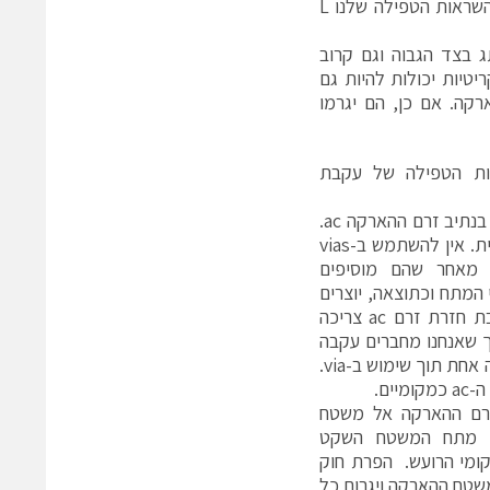
אלו הן העקבות שאנחנו זקוקים לשמור קצרות ככל הניתן. דבר זה יקטין את ההשראות הטפילה שלנו L
ד למתג בצד הגבוה וגם קרוב
ההארקה של המתג בצד הנמוך. דבר זה מראה לנו שעקבות זרם ac קריטיות יכולות להיות גם
קה. אם כן, הם יגרמו
ת הטפילה של עקבת
איור 4 מראה כיצד יש לטפל בנתיב זרם ההארקה ac.
הוא חייב להיות מנותב מקומית. אין להשתמש ב-vias
 מאחר שהם מוסיפים
המתח וכתוצאה, יוצרים
אף יותר רעש. בוודאות, עקבת חזרת זרם ac צריכה
ך שאנחנו מחברים עקבה
זו אל משטח ההארקה בנקודה אחת תוך שימוש ב-via.
ים.
 חזרת זרם ההארקה אל משטח
ת מתח המשטח השקט
זרת זרם ה-ac המקומי הרועש. הפרת חוק
צת כל משטח ההארקה ויגרום כל