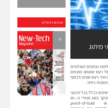
מגזינים דיגיטליים
 מיתוג
מות הנתונים האנלוגיים
 סוגים שונים של רעש שאנחנו מוצאים
switched –  -), ידון במנגנוני צימוד-רעש שונים ולבסוף
טובות ביותר.
ישימים ככלל בכל תכנוני
ה-SMPS, המוקד כאן הוא בעיקר בסוג ממירי ה-dc-
dc הלא-מבודדים, או point-of-load