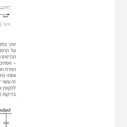
– ווסתים
המרת ההס
ווסתי מי
זה עשוי 
להקטין א
בדיקות EMI אך גם למנוע מרעש של ספקי-כוח להיצמד לתוך מעגלים אנלוגיים רגישים במערכת נתונה.