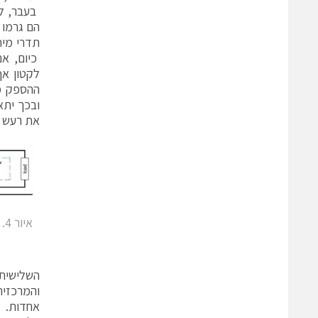
תדרי מית
כיום, אנ
לקטון אף
ההספק מה
ובכך יתא
את רעש המע
השלישית
והמרכזית
אחדות.