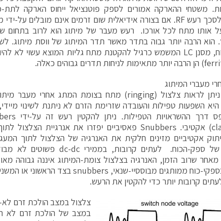
יות. משטחי ההארקה אמורים לספק פוטנציאל ייחוס הארקה לתת-
ואמורים לסכך רעש RF. אם בצורה אידיאלית שום זרמים אינם מובלים ע
 הוא הרבה יותר גבוה בתדר מאשר תדר המיתוג של ווסת מיתוג. לש
ספק-הכוח, מסנן LC המשמש כרגיל להקטנת מתח גליות המוצא עשוי לא ל
רי מעברי המיתוג
באיור 5 ניתן לראות צלצול (ringing) מתח בצומת המתג אחרי
היא השפעות טפילות והעובדה שזרימת הזרם לא ניתנת לשינוי מיידי,
(clamping) אקטיבי. Snubbers פאסיביים יפזרו את אנרגיית הצל
תוק אקטיביים מזינים חלקית את האנרגיה של הצלצול לתוך המעגל
מאחר שרוב הזמן, האנרגיה בצלצול צומת-המיתוג איננה גבוהה מאו
קטנות. בספקי-כוח ממותגים מבוססיי-שנאי, bbers
עתים קרובות יותר כדי להקטין את הרעש.
צלצול במצב הולכת זרם לא-