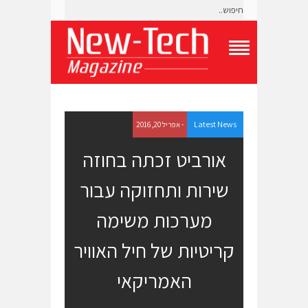
T
o
g
g
l
e
Latest News
- אפריל 20, 2016
N
a
אורביט זכתה בחוזה
v
i
שירות ותחזוקה עבור
g
a
t
מערכות משימה
i
o
קריטיות של חיל האוויר
n
M
e
האמריקאי
n
u