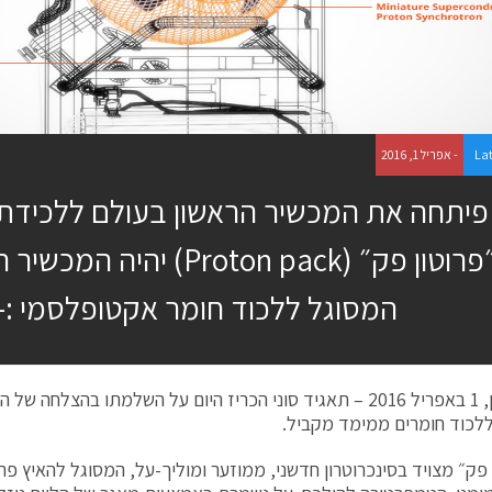
La
- אפריל 1, 2016
 פיתחה את המכשיר הראשון בעולם ללכידת 
– ה״פרוטון פק״ (Proton pack) י
המסוגל ללכוד חומר אקטופלסמי :-
טוקיו, יפן, 1 באפריל 2016 – תאגיד סוני הכריז היום על השלמתו בהצלח
לכוד חומרים ממימד מקביל.
 פק״ מצויד בסינכרוטרון חדשני, ממוזער ומוליך-על, המסוגל להאיץ פר