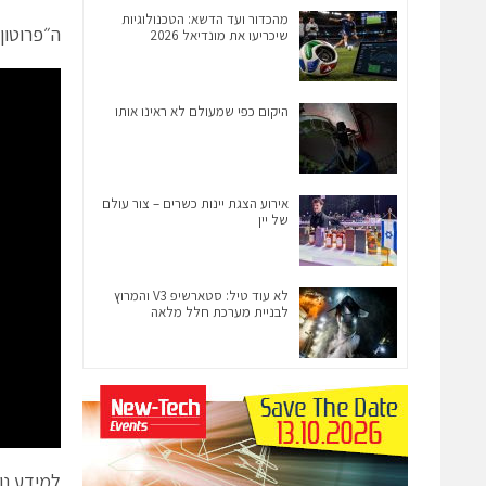
מהכדור ועד הדשא: הטכנולוגיות
ה״פרוטון פק״ יושק ב
שיכריעו את מונדיאל 2026
היקום כפי שמעולם לא ראינו אותו
אירוע הצגת יינות כשרים – צור עולם
של יין
לא עוד טיל: סטארשיפ V3 והמרוץ
לבניית מערכת חלל מלאה
למידע נו