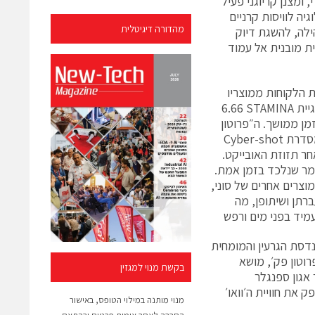
מצנן קריוגני פעיל
יה לוויסות קרניים
מהדורה דיגיטלית
ילה, להשגת דיוק
ת מובנית אל עמוד
לוגיות חדשניות הלקוחות ממוצריו
גיית
STAMINA
.66
ן ממושך. ה״פרוטון
מסדרת
Cyber‪-shot
בדיוק רב אחר תזוזת האובייקט.
ר שנלכד בזמן אמת.
וצרים אחרים של סוני,
ברתן ושיתופן, מה
 2016 בשיתוף פעולה עם מהנדסת הגרעין והמומחית
רוטון פק׳, מושא
בקשת מנוי למגזין
אגון ספנגלר
את חוויית ה׳וואו׳
מנוי מותנה במילוי הטופס, באישור