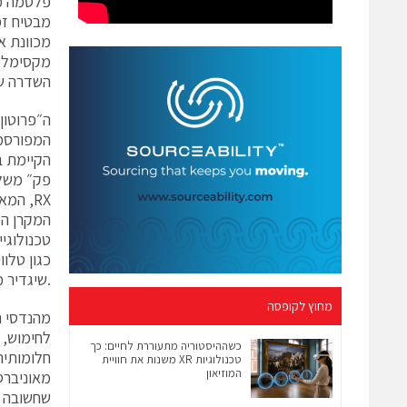
פלסמה מי
מבטיח זמן
מכוונת א
מקסימלי 
השדרה של
המפורסמ‪
הקיימת 
פק״ משלב
RX
המקרן המו
טכנולוגי
כגון טלוו
שיגדיר מחדש את המונחים ״לכידת דימויים״ ו״צילום מסך״. ה״פרוטון פק״ הנו עמיד בפני מים ורפש.
מחוץ לקופסה
לחימוש, ד
כשההיסטוריה מתעוררת לחיים: כך
חלומותיה
טכנולוגיות XR משנות את חוויית
המוזיאון
מאוניברס
שחשובה כ