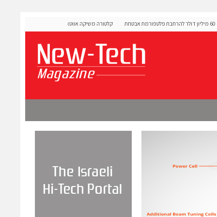
OLIGO Securi גייסה 60 מיליון דולר להרחבת פלטפורמת אבטחת
קלטורה משיקה אווטארים עם אינטליגנציה רגשית לתרגול 
מורכבות