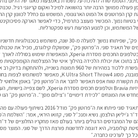
מני. הטמפרטורה להולכת-על נשמרת באמצעות מאגר של הליום נוזלי, ו
 פעולה ממושך הרבה יותר בהשוואה למיכל ואקום קריוגני רגיל. טכנולוג
ת קרן הפרוטונים אל המוט הארגונומי, המשמש גם כחלל לכוונון קרן הה
בטיווח נמוך. המכשיר מעוצב כתרמיל, כדי לאפשר הארקה פסיכוקינטי
 המשתמש, וכן למנוע הפרעות רעש ספקטרליות.
ה״פרוטון פק״, שפיתוחו נמשך למעלה מ-30 שנה, משתמש בטכנו
ים של תאגיד סוני. ה״פרוטון פק״, שמשקלו 6
קילוגרם, מכיל את טכנולו
בטלפונים החכמים מסדרת
Xperia
, המאפשרת שימוש בסוללה לאורך זמ
 בתוכו את יכולת הלכידה בהילוך איטי של המצלמות הקומפקטיות 
, המאפשרת ללכוד במהירות של 960 תמונות בשנייה, ולהתחקות 
בנה, מסוג 4
K Ultra Short Throw
, מאפשר למשתמש לצפות בחומ
ית תקשורת טווח אפס תאפשר לחבר את ה״פרוטון פק״ באופן אלחוטי למ
יזיות
Bravia
וטלפונים חכמים מסדרת
Xperia
, לשם צפייה בישויות, הע
מהנדסי תאגיד סוני פיתחו את ה״פרוטון פק״ מודל
״ר ג׳יליאן הולצמן. נשיא ומנכ״ל סוני, קזואו היראי, אמר: ״השלמת ה׳פ
ם של המהנדסים הדגולים ביותר בעולם מאז מחקריו החלוציים של ד״ר 
יטת קולומביה, היא דוגמה לחדשנות פורצת הדרך של סוני. המוצר מספק 
ל כך לערכינו כחברה.״