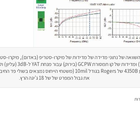
יור 3: השוואה של נתוני מדידה של מדידות של מיקרו-סטריפ (באדום), מיקרו-
לגבי מצע 4350B של Rogers בגודל 10mil (משטחי הייחוס נמצאים בש
את גבול המפרט של של 18 ג'יגה הרץ.
רות