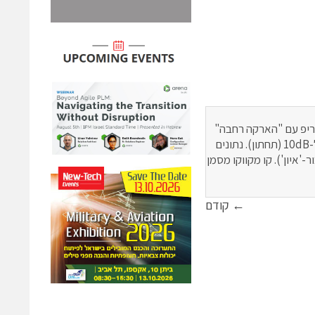
סטריפ עם "הארקה רחבה"
(בכחול) ומדידות של קו תמסורת GCPW (בירוק) עבור מנחת YAT ל-3dB (עליון) ול-10dB (תחתון). נתונים
ולי פד החיבור-'איון'). קו מקווקו מסמן
← קודם