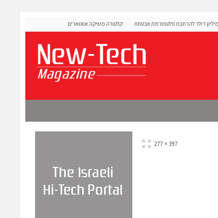
OLIGO  גייסה 60 מיליון דולר להרחבת פלטפורמת אבטחת
קלטורה משיקה אווטארים עם אינטליגנציה רגשית לתרגול שיחו
מורכבות
397 × 277