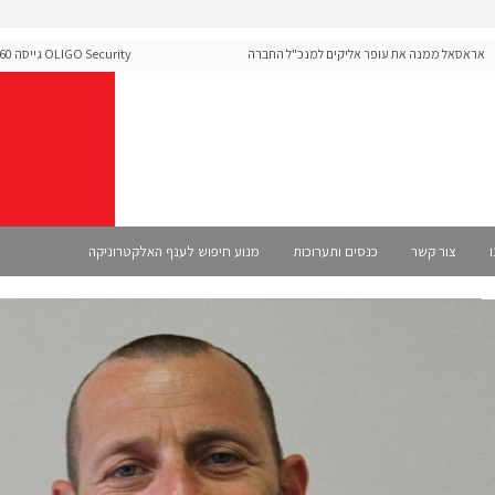
סאל ממנה את עופר אליקים למנכ"ל החברה
ecurity
ה-Runtime בעידן מתקפות ה-AI
ו
צור קשר
כנסים ותערוכות
מנוע חיפוש לענף האלקטרוניקה