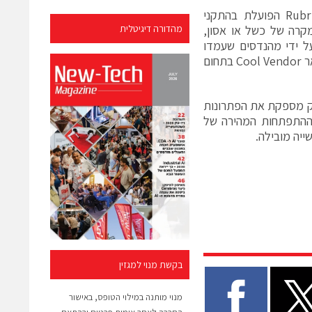
תוכנת ניהול הנתונים המאוחד (Converged Data Management) של Rubrik הפועלת בהתקני
ה במקרה של כשל או אסון,
מהדורה דיגיטלית
וב נתונים בהיקף בלתי מוגבל. Rubrik נבנתה על ידי מהנדסים שעמדו
מאחורי גוגל, VMware, פייסבוק ו- Data Domain. לאחרונה זכתה החברה בתואר Cool Vendor בתחום
בריק מספקת את הפתרונות
 ההתפתחות המהירה של
ייה מובילה.
בקשת מנוי למגזין
מנוי מותנה במילוי הטופס, באישור