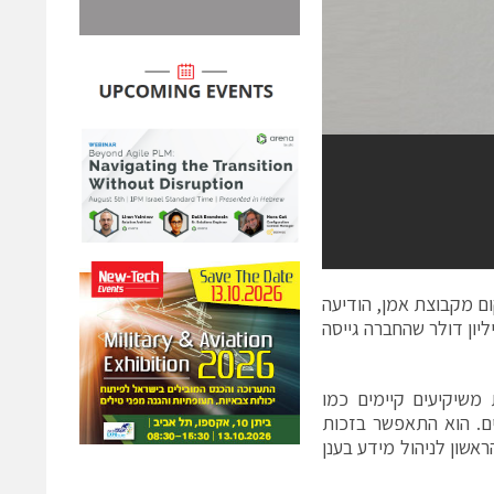
וקום מקבוצת אמן, הודיעה
ל 61 מיליון דולר בסבב הגיוסים השלישי שלה. סכום זה מצטרף ל51 מיליון דולר שהחברה גייסה
ון סיכון Khosla Ventures ובהשתתפות משיקיעים קיימים כמו
Lightsp ומשקיעי אנג'ל שונים. הוא התאפשר בזכות
Fo ובזכות השקת הפתרון הראשון לניהול מידע בענן