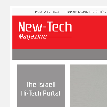
OLIGO S גייסה 60 מיליון דולר להרחבת פלטפורמת אבטחת
קלטורה משיקה אווטארים עם אינטליגנציה רגשית לתרגול שיח
מורכבות