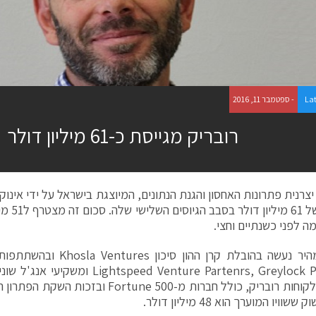
La
- ספטמבר 11, 2016
רובריק מגייסת כ-61 מיליון דולר
Rubri, יצרנית פתרונות האחסון והגנת הנתונים, המיוצגת בישראל על ידי אינ
על גיוס ש
ה לפני כשנתיים וחצי.
הגיוס המהיר נעשה בהובלת קרן הה
eed Venture Partenrs, Greylock Partenrs
הגידול בלקוחות רובריק, כולל חברות מ-rtune 500
וויו המוערך הוא 48 מיליון דולר.