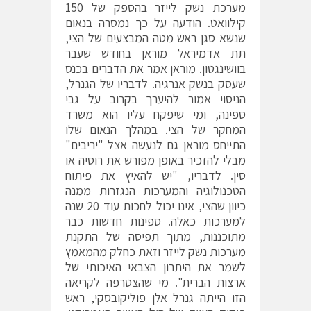
מערכת נשק לייזר בהספק של 150
קילוואט. הודעה על כך נמסרה בנאום
שנשא סגן ראש מטה המבצעים של הצי,
תת אדמיראל מוראן בחודש שעבר
בוושינגטון. מוראן אמר את הדברים בכנס
שעסק בנשק אנרגיה. לדבריו של הגנרל,
הניסוי אמור להיערך בקרוב על גבי
ספינה, ומי שיפקח עליו הוא משרד
המחקר של הצי. במהלך הנאום שלו
התייחס מוראן גם לנעשה אצל "יריבים"
מבלי להזכיר באופן מפורש את רוסיה או
סין. לדבריו, "יש להאיץ את פיתוח
הטכנולוגיה והמערכות הנגזרות ממנה
כיוון שהצי, אינו יכול לחכות עוד 20 שנה
למערכות כאלה. ספינות חדשות כבר
מתוכננות, מתוך תפיסה של התקנת
מערכות נשק לייזר וזאת כחלק מהמאמץ
לשמר את היתרון הצבאי האיכותי של
ארצות הברית". מי שהצטרפה לקריאה
הזו הייתה גנרל אלן פוליקובסקי, ראש