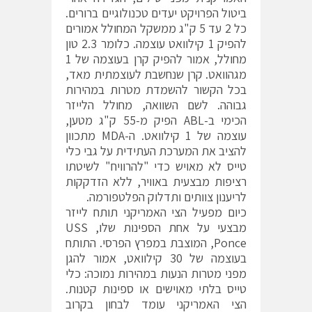
ביטול הפרויקט יעדים טכנולוגיים ברורים.
כל 2 עד 5 ק"ג ממשקל המחולל אמורים
להפיק 1 קילוואט עוצמה. כלומר 2.3 טון
מחולל, אמור להפיק קרן בעוצמה של 1
מגהוואט. קרן שנחשבת לעוצמתית מאד,
בכל הקשור להשמדת מטרות במהירות
גבוהה. לשם השוואה, מחולל הלייזר
הכימי ב-ABL הפיק מ-55 ק"ג מטען,
עוצמה של 1 קילוואט. ה-MDA מתכוון
להציב את המערכת העתידית על גבי כלי
טייס לא מאויש כדי "להרוויח" לשיטתו
רציפות מבצעית באוויר, ללא הזדקקות
לריענון צוותים ותדלוק הפלטפורמה.
כיום מפעיל הצי האמריקני תותח לייזר
מבצעי על אחת הספינות שלו, USS
Ponce, המוצבת במפרץ הפרסי. התותח
בעוצמה של 30 קילוואט, אמור להגן
מפני מטרות הנעות במהירות נמוכה: כלי
טייס בלתי מאוישים או ספינות קטנות.
הצי האמריקני עומד לבחון בקרוב