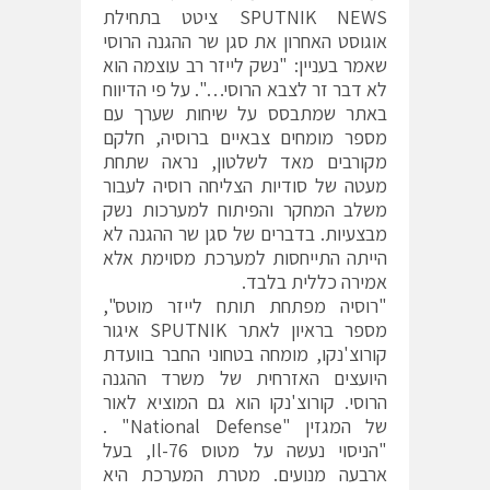
SPUTNIK NEWS ציטט בתחילת
אוגוסט האחרון את סגן שר ההגנה הרוסי
שאמר בעניין: "נשק לייזר רב עוצמה הוא
לא דבר זר לצבא הרוסי…". על פי הדיווח
באתר שמתבסס על שיחות שערך עם
מספר מומחים צבאיים ברוסיה, חלקם
מקורבים מאד לשלטון, נראה שתחת
מעטה של סודיות הצליחה רוסיה לעבור
משלב המחקר והפיתוח למערכות נשק
מבצעיות. בדברים של סגן שר ההגנה לא
הייתה התייחסות למערכת מסוימת אלא
אמירה כללית בלבד.
"רוסיה מפתחת תותח לייזר מוטס",
מספר בראיון לאתר SPUTNIK איגור
קורוצ'נקו, מומחה בטחוני החבר בוועדת
היועצים האזרחית של משרד ההגנה
הרוסי. קורוצ'נקו הוא גם המוציא לאור
של המגזין "National Defense" .
"הניסוי נעשה על מטוס Il-76, בעל
ארבעה מנועים. מטרת המערכת היא