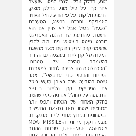
מונע בדלק נוזלי. לגבי הניסוי שנעשה
אחר כך, על טיל מונע בדלק מוצק,
הדעות חלוקות. על פי הודעת חיל האוויר
האמריקני וחברת בואינג, המערכת
"פגעה" בטיל אבל לא צויין אם הוא
הושמד. מהודעת שר ההגנה האמריקני
רוברט גייטס ב-2009 ניתן היה להבין
שהאמריקנים עדיין רחוקים מאד מהשגת
המטרה של קרן לייזר בעוצמה גבוהה דיה
להשמדה מהירה של מטרות:
"הטכנולוגיה הזו צריכה לחזור למעבדת
הפיתוח והניסוי כדי שתבשיל", אמר
גייטס בהודעה שבה באופן מעשי ביטל
את הפרויקט. קרן הלייזר ב-ABL
התבססה על מחולל אנרגיה כימי שהוצב
בחלק האחורי של המטוס ותפס יותר
ממחצית שטחו. מאז נמצאת התעשייה
הביטחונית במרוץ אחרי לייזר מוצק, רב
עוצמה וקטן מידות. ה-MDA- MISSILE
DEFENCE AGENCY, סוכנות ההגנה
האמריקנית מפני טילים, הגדירה אחרי