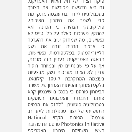
פיקוד הציוד של חיל האוויר האמריקני.
גם היא הדגישה מפורשות את הצורך
בטכנולוגיית לייזר רבת עוצמה מתקדמת
כדי לשמר את היתרון האיכותי.
פוליקובסקי הצהירה כי הכוונה היא
להתקין מערכות כאלה על כלי טייס לא
מאוישים, מה שמחזק שוב את ההערכה
כי ארצות הברית זנחה את נשק
הלייזר/המטוס בפלטפורמות מאויישות.
הדאגה האמריקנית בעניין הזה מובנת,
אף על פי שבינתיים סין ובמיוחד רוסיה
עדיין לא הציגו מערכות נשק מבצעיות
בעוצמה המתקרבת ל-100 קילוואט.
בלקט המחקר והפיתוח האחרון של משרד
הביטחון פורסם כי בכנס בוושינגטון קרא
פורום החברות והארגונים העוסקים
בטכנולוגיה פוטונית: "לחזק את הבסיס
התעשייתי של יצור טכנולוגיות לייזר רב
עוצמה". הפורום הקרוי National
Photonics Initiative פרסם הודעה ובה
חשש משחיקת היתרון האמריקני