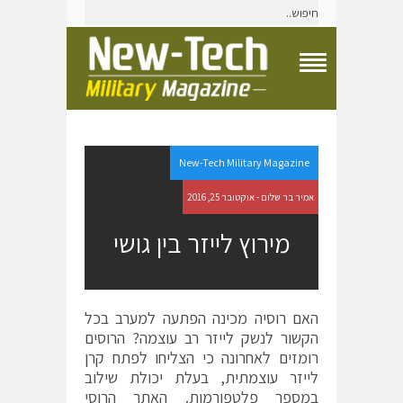
T
o
g
g
l
e
New-Tech Military Magazine
N
a
אמיר בר שלום - אוקטובר 25, 2016
v
i
מירוץ לייזר בין גושי
g
a
t
i
o
האם רוסיה מכינה הפתעה למערב בכל
n
הקשור לנשק לייזר רב עוצמה? הרוסים
M
e
רומזים לאחרונה כי הצליחו לפתח קרן
n
לייזר עוצמתית, בעלת יכולת שילוב
u
במספר פלטפורמות. האתר הרוסי