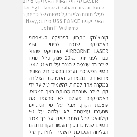
LASER של חיל האוויר האמריקני צילום:
Master Sgt. James Graham ,us air force
לעיל: תותח הלייזר על סיפונה של ספינת הקרב
האמריקנית USS PONCE צילום: U.S. Navy,
John F. Williams
קורוצ'נקו מתכוון לפרויקט השאפתני
האמריקני שזכה לכינוי ABL-
AIRBORNE LASER. הפרויקט שהחל
כבר לפני יותר מ-20 שנה, כלל תותח
לייזר רב עוצמה שהוצב על בואינג 747.
ניסויי המערכת נערכו בבסיס חיל האוויר
אדוארדס בנבאדה. המערכת הצליחה
במקרה אחד לפחות להשמיד טיל על ידי
קרן לייזר שנורתה מתותח באף המטוס.
האמריקנים מעולם לא פרסמו את
עוצמת הקרן, אבל על פי הניסויים
שנערכו עוצמתה לא עלתה על 50
קילווואט לכל היותר. יעידו על כך צמד
ניסויים שנערכו בסוף העשור הקודם ובהם
הצליחה המערכת להשמיד לחלוטין טיל