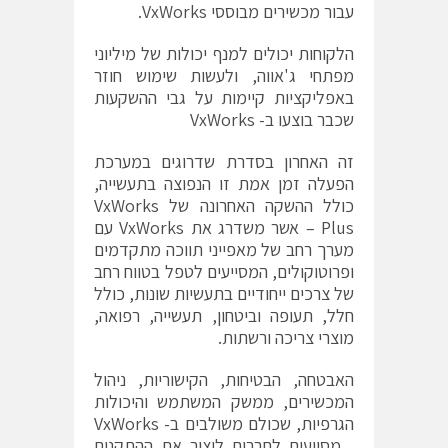
עבור מכשירים מבוססי VxWorks.
הלקוחות יכולים למנף יכולות של מיליוני
מפתחי ג'אווה, ולעשות שימוש חוזר
באפליקציות קיימות על גבי ההשקעות
שכבר בוצעו ב- VxWorks
זה האחרון בסדרת שדרוגים במערכת
הפעלה זמן אמת זו הנפוצה בתעשייה,
כולל ההשקה האחרונה של VxWorks
Plus – אשר משדרג את VxWorks עם
מערך רחב של מאפייני תווכה מתקדמים
ופרוטוקולים, המסייעים לטפל בטווח רחב
של צרכים ייחודיים בתעשיות שונות, כולל
חלל, תעופה וביטחון, תעשייה, רפואה,
מוצרי צריכה ורשתות.
האבטחה, הבטיחות, הקישוריות, ניהול
המכשירים, ממשק המשתמש והיכולות
הגרפיות, שכולם משולבים ב- VxWorks
, מסייעים לחברות ליצור את ההתקנים