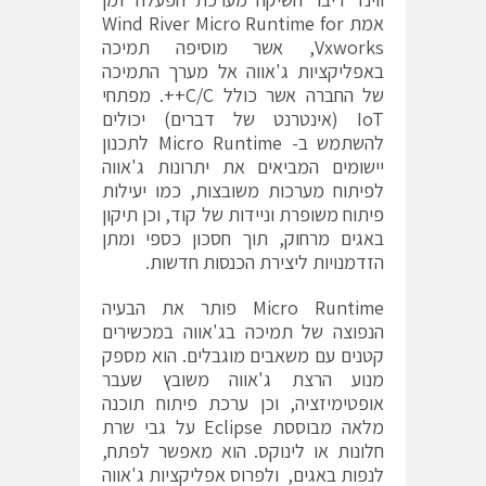
אמת Wind River Micro Runtime for
Vxworks, אשר מוסיפה תמיכה
באפליקציות ג'אווה אל מערך התמיכה
של החברה אשר כולל C/C++. מפתחי
IoT (אינטרנט של דברים) יכולים
להשתמש ב- Micro Runtime לתכנון
יישומים המביאים את יתרונות ג'אווה
לפיתוח מערכות משובצות, כמו יעילות
פיתוח משופרת וניידות של קוד, וכן תיקון
באגים מרחוק, תוך חסכון כספי ומתן
הזדמנויות ליצירת הכנסות חדשות.
Micro Runtime פותר את הבעיה
הנפוצה של תמיכה בג'אווה במכשירים
קטנים עם משאבים מוגבלים. הוא מספק
מנוע הרצת ג'אווה משובץ שעבר
אופטימיזציה, וכן ערכת פיתוח תוכנה
מלאה מבוססת Eclipse על גבי שרת
חלונות או לינוקס. הוא מאפשר לפתח,
לנפות באגים, ולפרוס אפליקציות ג'אווה