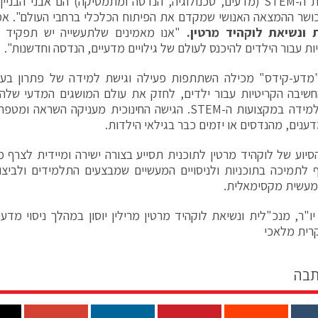
"מקצועות ה-STEM (מדעים, טכנולוגיה, הנדסה ומתמטיקה) הם אבני הב
ושר ההמצאה האנושי שמקדם את הפיתוח הכלכלי ברחבי העולם". א
 ונשיאת לוקהיד מרטין.
"אנו מאמינים שלתעשייה יש תפקיד 
ות עבור הילדים להיכנס לעולם של גילויים מדעיים, הנדסה וחדשנות".
"מדע-קידס" מכילה השתתפות פעילה וגישת למידה של פתרון בעי
חשיבה הקריטיות עבור ילדים, לחזק את עולם המושגים המדעי שלה
תחומי הלמידה במקצועות ה-STEM. הגישה החינוכית מעניקה 
ענים, מהנדסים או יזמים כבר בגילאי הילדות.
יוע של לוקהיד מרטין לתוכנית תסייע בצורה ישירה ומיידית לצרף מו
ף לתמיכה בתוכניות ולניסויים המעשיים שמבצעים התלמידים ולביצוע
מעשית מקסימאלית.
יו"ר, מנכ"לית ונשיאת לוקהיד מרטין מרילין יוסון במהלך ניסוי מדעי 
רית מלאכי
תבה