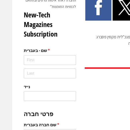
החברה לאחר אימות פרטים ובהתאם
לכמויות המופצות*
ל: המנכ"לית מקסין פסברג
ה