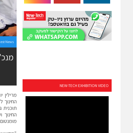
test News
מנכ"
NEW-TECH EXHIBITION VIDEO
מרילין י
החינוך ל
תוכנית ג
החינוך 
מומנטום מ