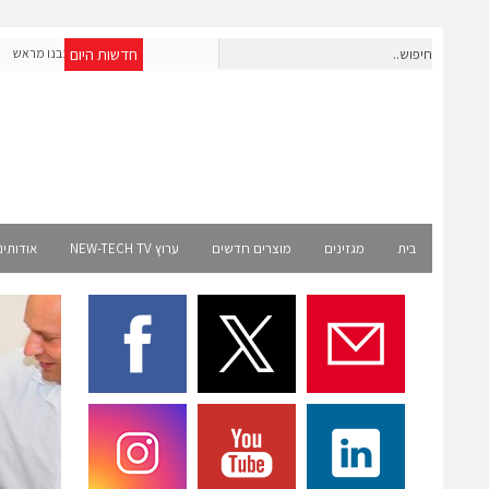
חדשות היום
חברת IAIG גייסה 6 מיליון דולר להקמת חברות תוכנה שנבנו מראש
לעידן ה-AI
ct
בית
מגזינים
מוצרים חדשים
ערוץ NEW-TECH TV
אודותינ