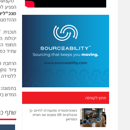
המניע לכ
מנכ"לית
ההזדמנוי
תוכנית 
יכולות ה
עתיד כמד
הרחבת הס
ציוד נוס
ללמידה 
בתמונה: 
החדש בק
מחוץ לקופסה
כשההיסטוריה מתעוררת לחיים: כך
שתף כ
טכנולוגיות XR משנות את חוויית
המוזיאון