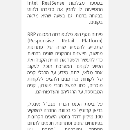
במספר מצלמות Intel RealSense
המסייעות לו להבין את סביבתו ולנווט
בבטחה בחנות גם בשעה שהיא מלאה
בקונים.
פיתוח נוסף הוא פלטפורמה המכונה RRP
(Responsive Retail Platform)
שתסייע להטמיע שורה של פתרונות
מחשוב, חיישנים והתקנים שונים בחנויות
כדי להעשיר ולשפר את חוויית הקניה ואת
הסיוע לקונים. המערכת תוכל לעקוב
אחר מלאי, לתת מידע על הרגלי קניה
של לקוחות מזדמנים ולהציע ללקוחות
מוכרים, כמו למשל חברי מועדון, קניה
המבוססת על הרגליהם והעדפותיהם.
על בימת הכנס הכריז מנכ"ל אינטל,
בריאן קרזניץ' כי בכוונת החברה להשקיע
100 מיליון דולר בחמש השנים הקרובות
בפיתוחים שונים ופתרונות חכמים לתחום
המסחר והצרכנות. "התקני IoT