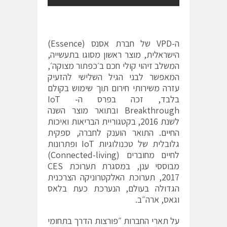
ה-VPD של חברת אסנס (Essence)
הישראלית, מוצר ראשון מסוגו בתעשייה,
המשלב זיהוי קולי חכם ב׳כפתור מצוקה׳,
המאפשר לבני הגיל השלישי להזעיק
עזרה משירותי חירום תוך שימוש בקולם
בלבד, זכה בפרס ה- IoT
Breakthrough ובתואר מוצר השנה
לשנת 2016, בקטגוריית הבריאות ואיכות
החיים. התואר הוענק לחברה, ספקית
גלובלית של טכנולוגיות IoT ופתרונות
לחיים מחוברים (Connected-living)
מבוססי ענן, במסגרת תערוכת CES
2017, תערוכת האלקטרוניקה הצרכנית
הגדולה בעולם, הנערכת כעת בלאס
וגאס, ארה״ב.
על תארי החברות ״פורצות הדרך בתחומי