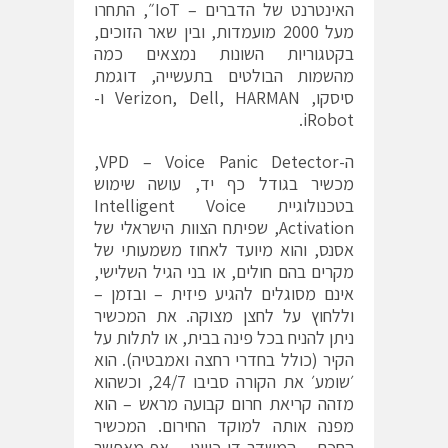
האינטרנט של הדברים – IoT״, התחרו
מעל 2000 מועמדות, ובין שאר הזוכים,
בקטגוריות השונות נמצאים כמה
מהשמות הבולטים בתעשייה, דוגמת
סיסקו, Verizon, Dell, HARMAN ו-
iRobot.
ה-VPD – Voice Panic Detector,
מכשיר בגודל כף יד, עושה שימוש
בטכנולוגיית Intelligent Voice
Activation, שפיתח הצוות הישראלי של
אסנס, והוא מיועד לאחוז משמעותי של
מקרים בהם חולים, או בני הגיל השלישי,
אינם מסוגלים להגיע פיזית – ובזמן –
וללחוץ על לחצן מצוקה. את המכשיר
ניתן להניח בכל פינה בבית, או לתלות על
הקיר (כולל בחדרי רחצה ואמבטיה). הוא
׳שומע׳ את הקורה סביבו 24/7, וכשהוא
מזהה קריאת חרום קבועה מראש – הוא
מפנה אותה למוקד החירום. המכשיר
החכם – המשדר דו-כיווני – אף מאפשר