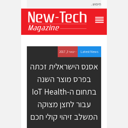
T
o
g
g
l
e
Latest News
- ינואר 3, 2017
N
a
אסנס הישראלית זכתה
v
i
בפרס מוצר השנה
g
a
t
בתחום ה-IoT Health
i
o
עבור לחצן מצוקה
n
M
e
המשלב זיהוי קולי חכם
n
u