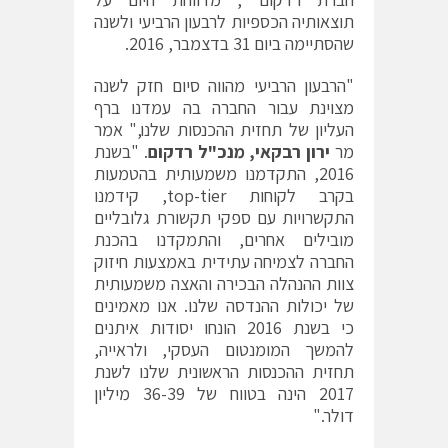
תוצאותיה הכספיות לרבעון הרביעי ולשנה
שהסתיימה ביום 31 בדצמבר, 2016.
"הרבעון הרביעי מהווה סיום חזק לשנה
מצוינת עבור החברה בה עמדנו ברף
העליון של תחזית ההכנסות שלנו," אמר
מר
ירון רבקאי, מנכ"ל רדקום
. "בשנת
2016, התקדמנו משמעותית בהטמעות
בקרב לקוחות top-tier, קידמנו
התקשרויות עם ספקי תקשורת גלובליים
מובילים אחרים, והתמקדנו בהכנת
החברה לצמיחה עתידית באמצעות חיזוק
צוות ההנהלה הבכירה והאצה משמעותית
של יכולות ההנדסה שלנו. אנו מאמינים
כי בשנת 2016 הונחו יסודות איתנים
להמשך המומנטום העסקי, ולראייה,
תחזית ההכנסות הראשונית שלנו לשנת
2017 הינה בטווח של 36-39 מיליון
דולר."