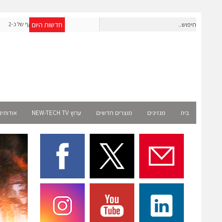
חדשות היום
אפולו פאוור תקים עבור אמזון פרויקט סולארי בצרפת בהיקף של כ-2
שניידר אל
מיליון שקל
בית
מגזינים
מוצרים חדשים
ערוץ NEW-TECH TV
אודותינ