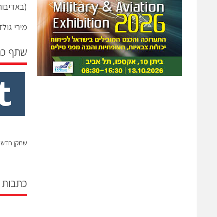
(באדיבות אתר: o.il
מירי גולד
שתף כ
שחקן חדש י
כתבות 