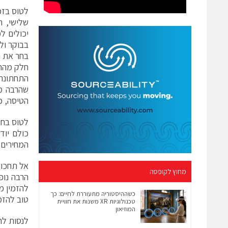
לטוס בזמ
שלישי, ר
יכולים ל
בבוקר ול
בחר את 
חלק מהחב
התחתונה 
שהרבה מק
הטיסה, כ
לטוס בחו
כולם יוד
המחירים 
אל תחכו 
מחוץ לקופסה
הרבה נופ
להזמין מ
כשההיסטוריה מתעוררת לחיים: כך
טוב להזמ
טכנולוגיות XR משנות את חוויית
המוזיאון
לנסות לה