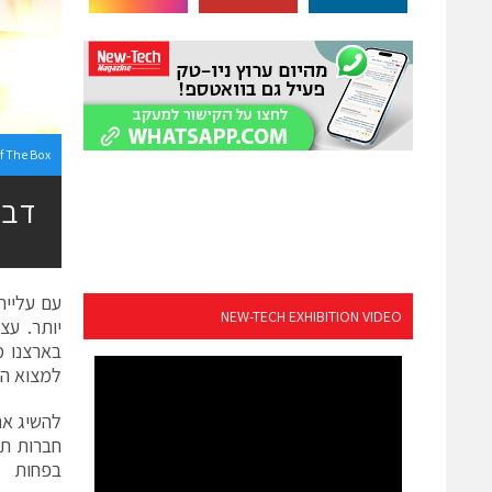
f The Box
דבר
עם עליית
NEW-TECH EXHIBITION VIDEO
יותר. עצ
בארצנו מ
למצוא הש
להשיג את
חברות תע
בפחות