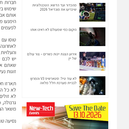
חברות תע
מהכדור ועד הדשא: הטכנולוגיות
שימוש בש
שיכריעו את מונדיאל 2026
אותם אם 
הימנעו מ
לפעמים ש
היקום כפי שמעולם לא ראינו אותו
טוסו עם 
לאחרונה 
והעלויות
אירוע הצגת יינות כשרים – צור עולם
יש לכם ע
של יין
שאתם אור
זוגות נע
לא עוד טיל: סטארשיפ V3 והמרוץ
תארזו חט
לבניית מערכת חלל מלאה
לא כל הט
לא זולים
גרנולה, 
משאר הנ
נסיעה טו