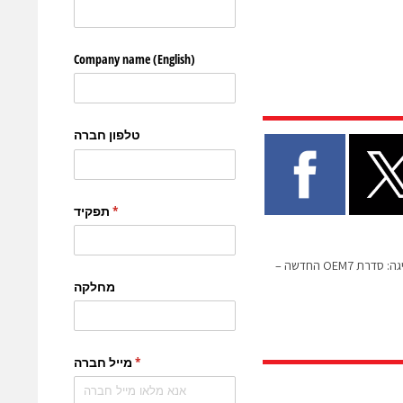
חברת נובטל הקנדית מציגה: סדרת OEM7 החדשה –