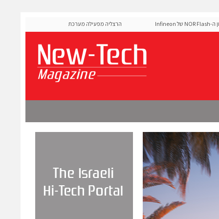
MediaTek אישרה את זיכרון ה-NOR Flash של Infineon
הרצליה מפעילה מערכת AI לניהול אדפטיבי של רמזורים