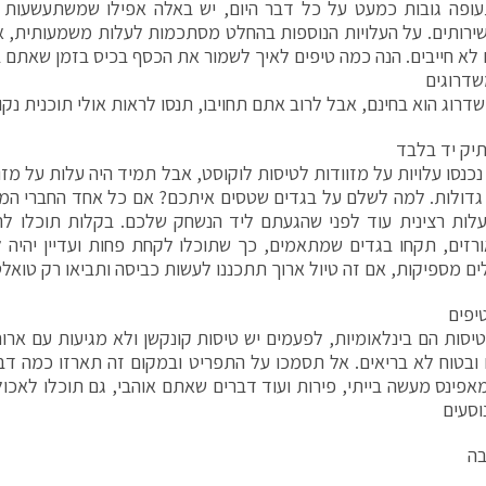
ופה גובות כמעט על כל דבר היום, יש באלה אפילו שמשתעשעות בר
ירותים. על העלויות הנוספות בהחלט מסתכמות לעלות משמעותית, א
לא חייבים. הנה כמה טיפים לאיך לשמור את הכסף בכיס בזמן שאתם 
שדרוגים
דרוג הוא בחינם, אבל לרוב אתם תחויבו, תנסו לראות אולי תוכנית נקו
תיק יד בלבד
נכנסו עלויות על מזוודות לטיסות לוקוסט, אבל תמיד היה עלות על מז
 גדולות. למה לשלם על בגדים שטסים איתכם? אם כל אחד החברי המ
לות רצינית עוד לפני שהגעתם ליד הנשחק שלכם. בקלות תוכלו לה
זים, תקחו בגדים שמתאמים, כך שתוכלו לקחת פחות ועדיין יהיה לכ
לים מספיקות, אם זה טיול ארוך תתכננו לעשות כביסה ותביאו רק טואל
יפים
יסות הם בינלאומיות, לפעמים יש טיסות קונקשן ולא מגיעות עם ארו
 ובטוח לא בריאים. אל תסמכו על התפריט ובמקום זה תארזו כמה דבר
מאפינס מעשה בייתי, פירות ועוד דברים שאתם אוהבי, גם תוכלו לאכול ז
וסעים
בה