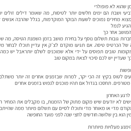
ן שהוא לא פופולרי
ביעי ושבת הם ימים חלשים יותר לטיסות, מה שאומר דילים זולים 
מצוא מחירים נמוכים לשעות הבוקר המוקדמות, בגלל שהרבה אנשים 
הגיע לנמל
המושב אחר כך
רות גובות תשלום נוסף על בחירת מושב בזמן השמנת הטיסה, מה שמ
של הכרטיס טיסה. אם תגיעו מוקדם לצ'ק אין עדיין תוכלו לבחור מק
ומות טובים תפוסים על ידי אלא שמוכנים לשלם יותראבל יש כמה 
ך שעדיין יש לכם סיכוי לצאת במקום טוב
פשות
עים לטוס בקיץ זה הכי יקר, למרות שבזמנים אחרים זה יותר משתלם
מטורפים. תחסכו בגדול אם תהיו מוכנים לנפוש בזמנים אחרים
לרגע האחרון
שים לא יודעים שיש מקום מתוק של הזמנות, בו מקבלים את המחיר הכ
קודם מדי או מאוחר מדי ותוכלו לסיים עם תשלום מיותר ממה שהייתם 
ין הוא בין שלושה חודשים לחצי שנה לפני מועד החופשה
ימנע מעלויות מיותרות