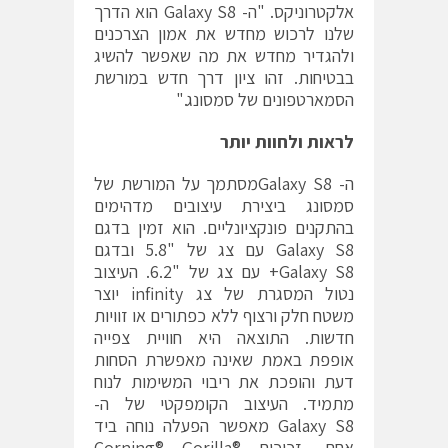
אלקטרוניקס. "ה- Galaxy S8 הוא הדרך
שלנו לרכוש מחדש את אמון הצרכנים
ולהגדיר מחדש את מה שאפשר להשיג
בבטיחות. זהו ציון דרך חדש במורשת
הסמארטפונים של סמסונג."
לראות ולחוות יותר
ה- Galaxy S8מסתמך על המורשת של
סמסונג ביצירת עיצובים מדהימים
בהתקנים פונקציונליים. הוא זמין בדגם
Galaxy S8 עם צג של "5.8 ובדגם
Galaxy S8+ עם צג של "6.2. העיצוב
נטול המסגרת של צג infinity יוצר
משטח חלק ורצוף ללא כפתורים או זוויות
חדשות. התוצאה היא חוויית צפייה
אופפת באמת שאינה מאפשרת הסחות
דעת והופכת את ריבוי המשימות לנוח
מתמיד. העיצוב הקומפקטי של ה-
Galaxy S8 מאפשר הפעלה נוחה ביד
אחת. זכוכית Corning® Gorilla®