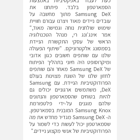
כעת לעבוד באפקטיביות באמצעות
הסמארטפון בלבד. פיתחנו את
Samsung DeX מתוך מחשבה על
עובדים ניידים מאוד ויצרנו עבורם חוויית
שימוש שולחנית נוחה וגמישה מאוד,"
אמר אינג'ונג רי, מנהל הטכנולוגיה
הראשי של עסקי התקשורת הניידת
בסמסונג אלקטרוניקס. "שיתוף הפעולה
שלנו עם שותפים חשובים כגון אדובי
ומיקרוסופט היה חיוני בתהליך הפיתוח
של Samsung DeX מאחר והם שותפים
לחזון שלנו של השגת מצוינות בעולם
הפרודוקטיביות הניידת. עם Samsung
DeX, משתמשים ארגוניים יכולים גם
להיות בטוחים שהסמארטפון והנתונים
שלהם מוגנים על-ידי פלטפורמת
Samsung Knox המובנית בסמארטפון.
ה- Samsung DeX מגדיר מחדש את מה
שסמארטפון יכול לעשות כדי לשמור על
הפרודוקטיביות של אנשי מקצוע ניידים."