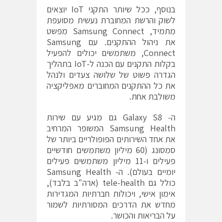
בנוסף, ככל שיותר התקני IoT יוצאים
לשוק והרשת המחוברת נעשית מסועפת
מתמיד, Samsung Connect מפשט
את ניהול ההתקנים. עם Samsung
Connect, משתמשים יכולים להפעיל
בקלות התקנים עם הכנה ל-IoT בתהליך
הגדרה פשוט של שלושה צעדים ולנהל
את כל ההתקנים המחוברים מאפליקציה
משולבת אחת.
ה- Galaxy S8 גם מגיע עם שירות
Samsung Health המשופר המרחיב
את אחד השירותים הפופולריים ביותר של
סמסונג (60 מיליון משתמשים חודשיים
פעילים ו-11 מיליון משתמשים פעילים
יומיים בעולם). ה- Samsung Health
כולל גם tele-health (ארה"ב בלבד),
אימון אישי, ויכולות חברתיות המגדירות
מחדש את הדרכים המסורתיות לשמור
על הבריאות והכושר.