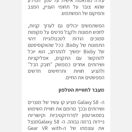
עזרה מותאמת אישית על סמך המידע
שהוא צובר על תחומי העניין, המצב
והמיקום של המשתמש.
המשתמשים יכולים גם לערוך קניות,
לחפש תמונות ולקבל פרטים על מקומות
סמוכים הודות לטכנולוגיית זיהוי
התמונות של Bixby. ככל שהאקוסיסטם
של Bixby ימשיך להתרחב, הוא יוכל
להתקשר עם התקנים, אפליקציות
ושירותים אחרים כממשק "חובק הכל"
ולהציע חוויות ותרחישים חדשים
המפשטים את החיים.
מעבר לחוויית הטלפון
ה- Galaxy S8 מציע קו עשיר של מוצרים
ושירותים ובכך מרומם את חוויית השימוש
בסמארטפון לפרודוקטיביות וקישוריות
ניידות ברמה גבוהה. ה- Galaxy S8מנצל
את עוצמתו של ה-Gear VR with