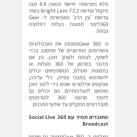
מלא ומציאותי. חיישני תמונה 8.4 מגה
פיקסל ועדשת Bright Lens F2.2 בשתי
עדשות 'עין הדג' מאפשרות ל- Gear
360ליצור תמונות בעלות רזולוציה
גבוהה.
ה- Gear 360ממנפת את הטכנולוגיות
והשירותים החדשניים של סמסונג בכדי
לשתף, לצפות ולערוך תוכן. בין אם
מדובר בסרטון של 360 מעלות או
בתמונות סטילס, המשתמשים יכולים
להשתמש במצבי צפייה, כלי עריכה,
אפקטים ופילטרים שונים כדי ליצור תוכן
מותאם להעדפותיהם. הם יכולים גם
להמיר סרטוני 360 לפורמטים
סטנדרטיים המקלים על שיתוף התכנים.
מחוברים תמיד עם
360 Social Live
Broadcast
מצלמת ה- Gear 360מציעה גם שיתוף