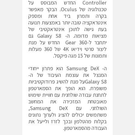
Controller החדש המבוסס על
טכנולוגיה של Oculus. הבקר מאפשר
בקרה ותמרון ביד אחת ומספק
אינטראקציה טובה יותר באמצעות תנועה
בעת גישה לתוכן אינטראקטיבי של
מציאות מדומה. ה- Galaxy S8 גם
יתחבר ל-Gear 360 החדש על מנת
ליצור סרטי וידיאו 4K של 360 מעלות
ותמונות של 15 מגה פיקסל.
ה- Samsung DeX הוא פתרון ייחודי
המנצל את עוצמת העיבוד של ה-
Galaxy S8על מנת להשיג פרודוקטיביות
משופרת. הוא הופך את הסמארטפון
לתחנת עבודה שולחנית עם חוויית שימוש
מאובטחת המזכירה את המחשב
השולחני. עם Samsung DeX,
משתמשים יכולים להציג ולערוך נתונים
בקלות מהטלפון ובכך לזרז ולייעל את
העבודה מהסמארטפון.