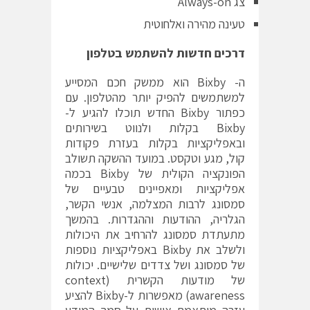
צג Always-on
טעינה מהירה ואלחוטית
דרכים חדשות להשתמש בטלפון
ה- Bixby הוא ממשק חכם המסייע
למשתמשים להפיק יותר מהטלפון. עם
כפתור Bixby החדש תוכלו להגיע ל-
Bixby בקלות ולנווט בשירותים
ובאפליקציות בקלות בעזרת פקודות
קול, מגע וטקסט. במועד ההשקה תשולב
הפונקציה הקולית של Bixby בכמה
אפליקציות ומאפיינים טבעיים של
סמסונג לרבות המצלמה, אנשי הקשר,
הגלריה, ההודעות וההגדרות. בהמשך
מתעתדת סמסונג להרחיב את היכולות
ולשלב את Bixby באפליקציות נוספות
של סמסונג ושל צדדים שלישיים. יכולות
של מודעות הקשרית (context
awareness) מאפשרות ל-Bixby להציע