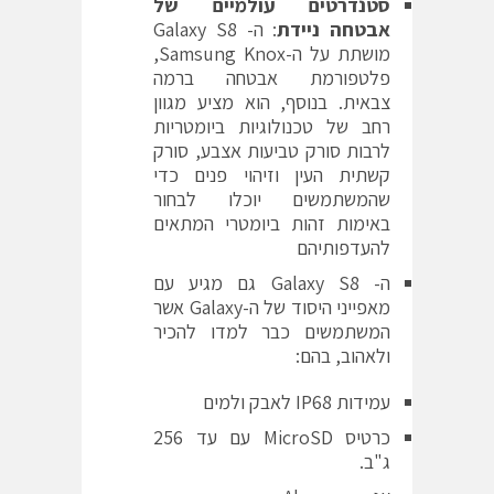
סטנדרטים עולמיים של
אבטחה ניידת
: ה- Galaxy S8
מושתת על ה-Samsung Knox,
פלטפורמת אבטחה ברמה
צבאית. בנוסף, הוא מציע מגוון
רחב של טכנולוגיות ביומטריות
לרבות סורק טביעות אצבע, סורק
קשתית העין וזיהוי פנים כדי
שהמשתמשים יוכלו לבחור
באימות זהות ביומטרי המתאים
להעדפותיהם
ה- Galaxy S8 גם מגיע עם
מאפייני היסוד של ה-Galaxy אשר
המשתמשים כבר למדו להכיר
ולאהוב, בהם:
עמידות IP68 לאבק ולמים
כרטיס MicroSD עם עד 256
ג"ב.