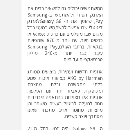
המשתמשים יכולים גם להשאיר בבית את
הארנק הפיזי ולהשתמש ב-Samsung
Pay, שהופך את ה- Galaxy S8לארנק
דיגיטלי שבו אפשר להשתמש כמעט בכל
מקום שבו משלמים עם כרטיס אשראי או
כרטיס חיוב. עם יותר מ-870 שותפויות
בנקאיות ברחבי העולם,Samsung Pay
עיבד כבר יותר מ-240 מיליון
טרנסאקציות עד היום.
אוזניות חדשות ועתירות ביצועים ממותג
AKG by Harman מציעות איכות שמע
בלתי מתפשרת ובלתי מנוצחת
ומסופקות כאביזר יחד עם הטלפון.
אוזניות אלו מצוידות בהתאמה היברידית
נוחה לתעלה לביטול רעשים משופר והן
מיוצרות מחומר אריג מתכתי שאינו
מסתבך ויוצר קשרים.
ה- Galaxy S8 יהיה זמין החל מ-21