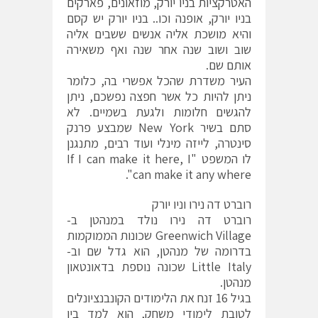
האטרקציות בניו יורק, מוזאונים, פארקים
בניו יורק, אופנה וכו.. בניו יורק יש קסם
והיא מושכת אליה אנשים ששבים אליה
שוב ושוב שנה אחר שנה ואף משאירה
אותם שם.
העיר משדרת שהכל אפשרי בה, כלומר
ניתן להיות כל אשר חפצה נפשכם, ניתן
להגשים חלומות ולגעת בשמיים. לא
סתם בשיר New York שמבצע פרנק
סינטרה, לייזה מינלי ועוד רבים, מתנגנן
לו המשפט "If I can make it here, I
can make it any where".
רוברט דה נירו וניו יורק
רוברט דה נירו נולד במנהטן ב-
Greenwich Village שכונות הממוקמות
בדרומה של מנהטן, הוא גדל שם וב-
Little Italy שכונה נוספת בדאונטאון
מנהטן.
בגיל 16 זנח את הלימודים הקונבנציונלים
לטובת לימודי משחק, הוא למד בין