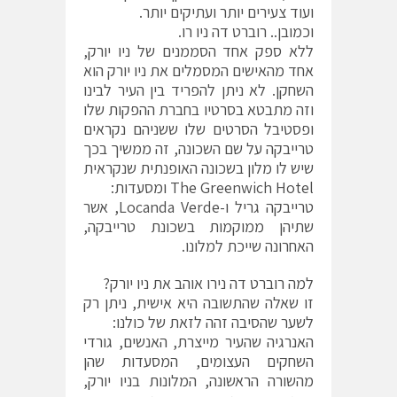
ועוד צעירים יותר ועתיקים יותר.
וכמובן.. רוברט דה ניו רו.
ללא ספק אחד הסממנים של ניו יורק,
אחד מהאישים המסמלים את ניו יורק הוא
השחקן. לא ניתן להפריד בין העיר לבינו
וזה מתבטא בסרטיו בחברת ההפקות שלו
ופסטיבל הסרטים שלו ששניהם נקראים
טרייבקה על שם השכונה, זה ממשיך בכך
שיש לו מלון בשכונה האופנתית שנקראית
The Greenwich Hotel ומסעדות:
טרייבקה גריל ו-Locanda Verde, אשר
שתיהן ממוקמות בשכונת טרייבקה,
האחרונה שייכת למלונו.
למה רוברט דה נירו אוהב את ניו יורק?
זו שאלה שהתשובה היא אישית, ניתן רק
לשער שהסיבה זהה לזאת של כולנו:
האנרגיה שהעיר מייצרת, האנשים, גורדי
השחקים העצומים, המסעדות שהן
מהשורה הראשונה, המלונות בניו יורק,