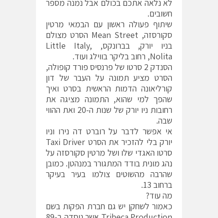
לא נלאה אתכם בכולם אבל נמנה מספר
חשובים.
שיתוף פעולה ראשון עם הבמאי מרטין
סקורסזה, Mean Street הסרט מצולם
בניו יורק, בברונקס, Little Italy,
Nolita, רחוב בליקר בווילג ועוד.
הסנדק 2 סרטו של פרנסיס פורד קופולה,
הסרט מציע תמונה על העבר של דון
קורליאונה הדמות הראשית בסרט ואיך
שהפך למי שהוא, התמונה מציגה את
רחובות ניו יורק של שנות ה-20 ואת ההווי
שבה.
אי אפשר לדבר על רוברט דה נירו וניו
יורק בלי להזכיר את הסרט Taxi Driver
סרטו האגדי שלו ושל מרטין סקורסזה על
נהג מונית בודד המתגורר במנהטן. כמובן
שהרבה מהשוטים צולמו בעיר בעיקר
ברחוב 13.
מה עוד?
כאמור לשחקן יש גם חברת הפקות בשם
Tribeca Production אשר נוסדה ב-89