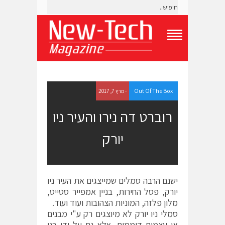
T
o
g
g
l
e
Out Of The Box
- מרץ 7, 2017
N
a
רוברט דה נירו והעיר ניו
v
i
יורק
g
a
t
i
o
ישנם הרבה סמלים שמייצגים את העיר ניו
n
M
יורק, פסל החירות, בניין אמפייר סטייט,
e
מלון פלזה, המוניות הצהובות ועוד ועוד.
n
סמלי ניו יורק לא מיוצגים רק ע"י מבנים
u
או עצמים דוממים, אלא גם על ידי בני