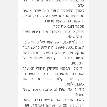
אדם.
לאורך ההיסטוריה ועד היום ישנם אישים
מסויימים שכאשר שמם עולה, הקונוטציה
הראשונית היא העיר ניו יורק.
מספר דוגמאות לכך:
פרנק סינטרה, במיוחד אחר ביצוע השיר
New York.
רודי ג'ולינאני, ראש העיר של ניו יורק בין
השנים 1994-2001, היה ידוע כראש העיר
שניקה את ניו יורק מפשע ובזכות זאת
שליווה את ניו יורק בעת פיגועי מגדלי
התאומים.
וודי אלן, הבמאי והשחקן היהודי המוערך
אשר רוב סרטיו סובבים סביב העיר ניו
יורק וניתן בקלות להבין מסרטיו את
אהבתו לעיר.
בילי ג'ואל ושירו New York state of
Mind.
להקת הפאנק ראמונס אשר גדלה באיסט
ווילג', אל פצ'ינו השחקן המוערך. ועוד