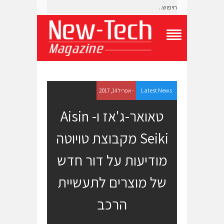
T
o
g
g
l
e
Latest News
- אפריל 14, 2017
N
a
טאואר-ג'אז ו- Aisin
v
i
Seiki מקבוצת טויוטה
g
a
t
מודיעות על דור חדש
i
o
של מוצרים לתעשיית
n
M
e
הרכב
n
u