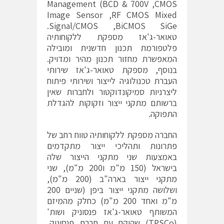
Management (BCD & 700V ,CMOS
Image Sensor ,RF CMOS Mixed
Signal/CMOS ,BiCMOS SiGe.
טאואר-ג'אז מספקת ללקוחותיה
פלטפורמת תכנון חדשנית ומובילה
המאפשרת מחזור תכנון מהיר ומדויק.
בנוסף, מספקת טאואר-ג'אז שירותי
העברת טכנולוגיה לייצור ושירותי פיתוח
ליצרניות סמיקונדוקטור ולחברות שאין
ברשותם מתקני ייצור וזקוקות להגדלת
התפוקה.
החברה מספקת ללקוחותיה טווח רחב של
פתרונות ותהליכי ייצור מתקדמים
באמצעות שני מתקני הייצור שלה
בישראל (150 מ"מ ו200 מ"מ), שני
מתקני ייצור בארה"ב (200 מ"מ),
ושלושה מתקני ייצור ביפן (שניים 200
מ"מ ואחד 200 מ"מ) כחלק מהמיזם
המשותף טאואר-ג'אז פנסוניק ושות'
(TPSCo) שהוקם עם חברת פנסוניק,