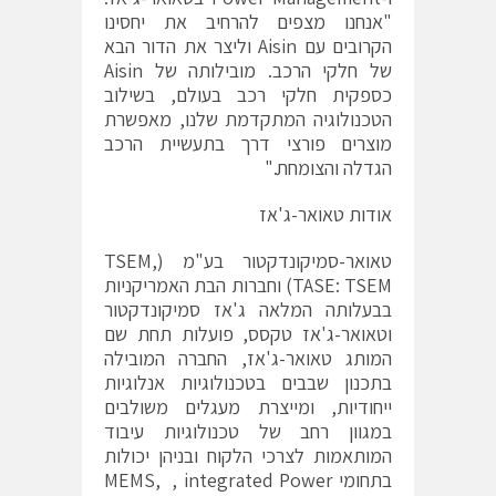
"אנחנו מצפים להרחיב את יחסינו
הקרובים עם Aisin וליצר את הדור הבא
של חלקי הרכב. מובילותה של Aisin
כספקית חלקי רכב בעולם, בשילוב
הטכנולוגיה המתקדמת שלנו, מאפשרת
מוצרים פורצי דרך בתעשיית הרכב
הגדלה והצומחת."
אודות טאואר-ג'אז
טאואר-סמיקונדקטור בע"מ (TSEM,
TASE: TSEM) וחברות הבת האמריקניות
בבעלותה המלאה ג'אז סמיקונדקטור
וטאואר-ג'אז טקסס, פועלות תחת שם
המותג טאואר-ג'אז, החברה המובילה
בתכנון שבבים בטכנולוגיות אנלוגיות
ייחודיות, ומייצרת מעגלים משולבים
במגוון רחב של טכנולוגיות עיבוד
המותאמות לצרכי הלקוח ובניהן יכולות
בתחומי MEMS, , integrated Power