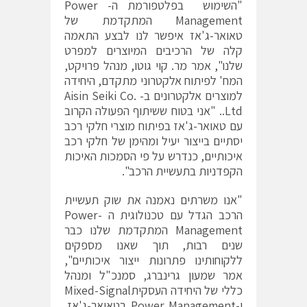
"השימוש בפלטפורמת ה- Power
Management המתקדמת של
טאואר-ג'אז איפשר לנו לבצע התאמה
קלה של הרכיבים המיוצרים למפרט
שלנו", אמר מר. קוי גוטו, מנהל פרויקט,
המח' לפיתוח אלקטרוני מתקדם, היחידה
למוצרים אלקטרונים ב- Aisin Seiki Co.
Ltd.. "אני בטוח ששיתוף הפעולה הקרוב
עם טאואר-ג'אז בפיתוח מוצרי חלקי רכב
יסתיים בייצור יעיל ומהימן של חלקי רכב
איכותיים, כנדרש על פי הסמכות האיכות
הקפדניות בתעשיית הרכב".
"אנו משרתים נאמנה את שוק תעשיית
הרכב הגדל עם טכנולוגית ה -Power
Management המתקדמת שלנו כבר
שנים רבות, תוך שאנו מספקים
ללקוחותינו פתרונות ייצור איכותיים",
אמר שמעון גרינברג, סמנכ"ל ומנהל
כללי של היחידה העסקיתMixed-Signal
ו-Power Management בטאואר-ג'אז.