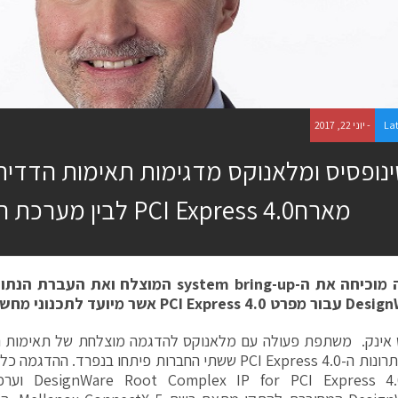
La
- יוני 22, 2017
נופסיס ומלאנוקס מדגימות תאימות הדדית
מארחPCI Express 4.0 לבין מערכת התקן
מוכיחה את ה-
system bring-up
המוצלח ואת העברת הנתוני
Design
עבור מפרט
PCI Express 4.0
אשר מיועד לתכנוני מחשוב
ס אינק. משתפת פעולה עם מלאנוקס להדגמה מוצלחת של תאימות 
בין שני פתרונות ה-PCI Express 4.0 ששתי החברות פיתחו בנפר
את ה-xpress 4.0