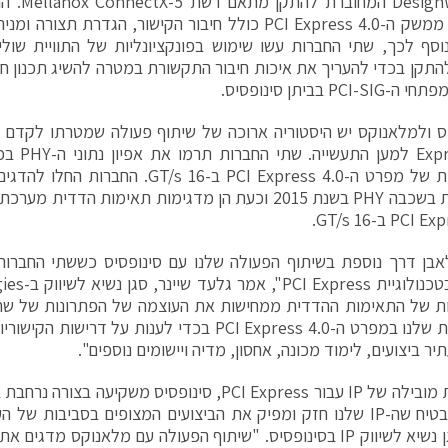
ignWare IP
. בנוסף לכך, שתי החברות עשו שימוש בפונקציונליות של התוויית שו
תקן בכדי להעריך את איכות חיבור התקשורת במטרה להשיג תכנון חז
PCI- בביתן סינופסיס.
xpress 4.0
החשמליות של מפרט ה-PCI Express 4.0 ב-16 
החשמלית בשכבה PHY בשנת 2015 וכעת הן מדגימות תאימות הד
PC ב-16 GT/s.
אבן דרך נוספת בשיתוף הפעולה שלנו עם סינופסיס כששתי החברו
ת של התאימות ההדדית ממחישות את העוצמה של הפתרונות של שת
ר ביצועים, לימוד מכונה, אחסון, מדיה ויישומים נוספים".
"כספקית מובילה של IP עבור PCI Express, סינופסיס משק
בכדי להבטיח שה-IP שלנו חזק ומפיק את הביצועים המצופים בסביבות ש
קוטר, סגן נשיא לשיווק IP בסינופסיס. "שיתוף הפעולה עם מלאנוקס מ