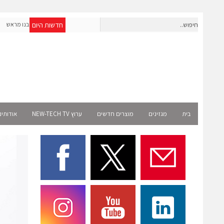
חדשות היום
חברת IAIG גייסה 6 מיליון דולר להקמת חברות תוכנה שנבנו מראש
לעידן ה-AI
בית
מגזינים
מוצרים חדשים
ערוץ NEW-TECH TV
אודותינ