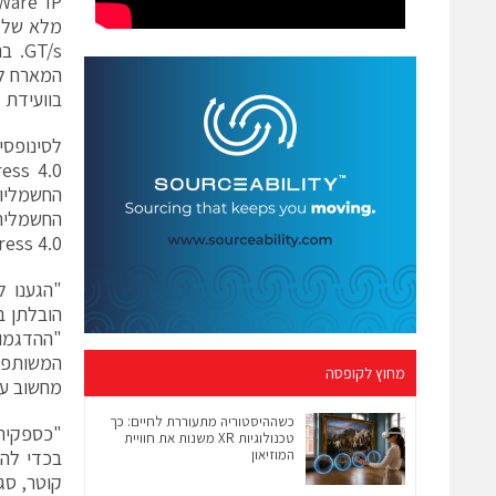
GT/s
המארח לה
בוועידת מפתחי ה-SIG
I Express 4.0
"הגענו ל
"ההדגמו
מחוץ לקופסה
מחשוב עתי
כשההיסטוריה מתעוררת לחיים: כך
טכנולוגיות XR משנות את חוויית
המוזיאון