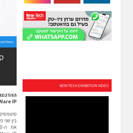
test News
סי
NEW-TECH EXHIBITION VIDEO
ההדגמה 
Ware IP
סינופסי