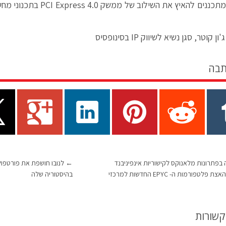
עוזרות למתכננים להאיץ את השילוב
 קוטר, סגן נשיא לשיווק IP בסינופסיס
תבה
רה בפתרונות מלאנוקס לקישוריות אינפיניבנד
←
לנובו חושפת את פורטפולי
ואית'רנט להאצת פלטפורמות ה- EPYC החדשות למרכזי
בהיסטוריה שלה
קשורות