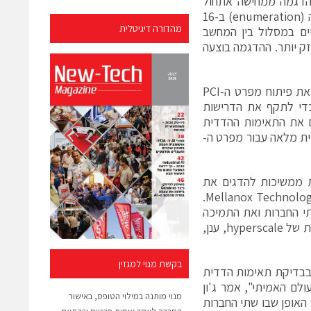
Des המחוברת להתקן מתאם רשת Mellanox ConnectX-5. ההדגמה ממחישה אתחול
מלא של ממשק ה-PCI Express 4.0 כולל חיבור הקישור, הגדרת תצורה ומניה (enumeration) ב-16
מהדורה דיגיטלית
ליים במסלול בין המחשב
ק יותר. ההדגמה בוצעה
לסינופסיס ולמלאנוקס יש היסטוריה ארוכה של שיתוף פעולה שמטרתו לקדם את פיתוח מפרט ה-PCI
E למען התעשייה. שתי החברות תרמו את אפיון נתוני ה-PHY בכדי לתקף את הדרישות
GT/s. החברות החלו להדגים את התאימות ההדדית
דית מערכתית מלאה עבור מפרט ה-
ת ממשיכות להדגים את
הובלתן בטכנולוגיית PCI Express", אמר גלעד שיינר, סגן נשיא לשיווק ב-Mellanox Technologies.
י החברות ואת התמיכה
המשותפת שלנו במפרט ה-PCI Express 4.0 בכדי לענות על דרישות הקישוריות של hyperscale, ענן,
בקשת מנוי למגזין
יעה בצורה נרחבת בבדיקת תאימות הדדית
ל העולם האמיתי", אמר ג'ון
מנוי מותנה במילוי הטופס, באישור
דגים את האופן שבו שתי החברות