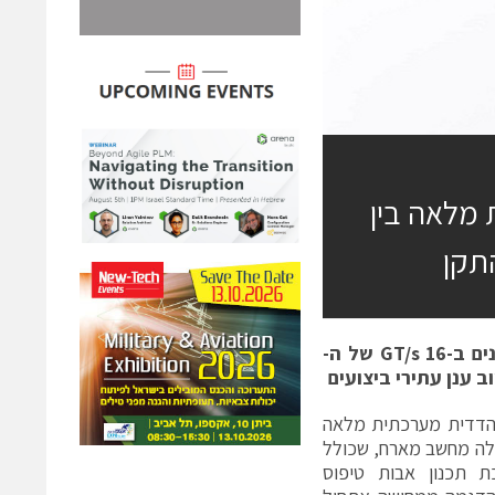
 מלאה בין
ם ב-
16 GT/s
של ה-
 ענן עתירי ביצועים
הדדית מערכתית מלאה
ד. ההדגמה כללה מחשב מארח, שכולל
DesignWare Root Complex IP for PCI E וערכת תכנון אבות טיפוס