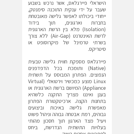
הישראלי פיירגלאס, אשר נרכש בשבוע
שעבר על ידי ענקית התוכנה סימנטק,
ייחודי ביכולתו לאפשר גלישה מאובטחת
בחברות וארגונים, תוך בידוד
(Isolation) מלא בין הרשת הארגונית
לרשת האינטרנט (Air-Gap) ללא צורך
בשרתי טרמינל של מיקרוסופט או
סיטריקס.
פיירגלאס מספקת חווית גלישה טבעית
(Native) ותומכת בכל הדפדפנים
הנפוצים. הפתרון המבוסס על תשתית
Linux מוצע כמכשיר וירטואלי (Virtual
Appliance) המיושם ברשת הארגונית או
בענן ואיננו מצריך התקנה כלשהיא
בתחנות הקצה. ארכיטקטורת הפתרון
מאפשרת גלישה באיכות וביצועים
גבוהים, רמת אבטחה גבוהה וניהול פשוט
ויעיל מצד הארגון תוך חסכון מהותי
בעלויות התשתית הנדרשת, ביחס
לפתרונות אחרים בשוק.