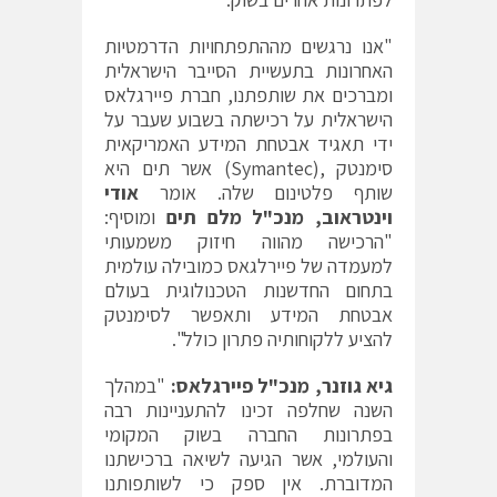
"אנו נרגשים מההתפתחויות הדרמטיות
האחרונות בתעשיית הסייבר הישראלית
ומברכים את שותפתנו, חברת פיירגלאס
הישראלית על רכישתה בשבוע שעבר על
ידי תאגיד אבטחת המידע האמריקאית
סימנטק ,(Symantec) אשר תים היא
שותף פלטינום שלה. אומר
אודי
וינטראוב, מנכ"ל מלם תים
ומוסיף:
"הרכישה מהווה חיזוק משמעותי
למעמדה של פיירלגאס כמובילה עולמית
בתחום החדשנות הטכנולוגית בעולם
אבטחת המידע ותאפשר לסימנטק
להציע ללקוחותיה פתרון כולל".
גיא גוזנר, מנכ"ל פיירגלאס:
"במהלך
השנה שחלפה זכינו להתעניינות רבה
בפתרונות החברה בשוק המקומי
והעולמי, אשר הגיעה לשיאה ברכישתנו
המדוברת. אין ספק כי לשותפותנו