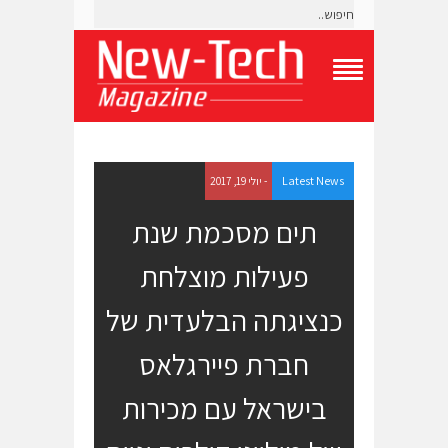
T
o
g
g
l
e
Latest News
- יולי 19, 2017
N
a
תים מסכמת שנת
v
i
פעילות מוצלחת
g
a
t
כנציגתה הבלעדית של
i
o
חברת פיירגלאס
n
M
e
בישראל עם מכירות
n
u