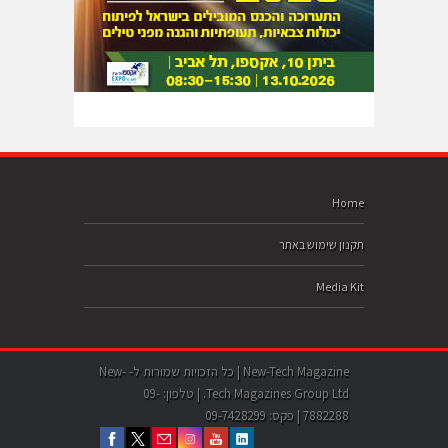
Home
תקנון שימוש באתר
Media Kit
New-Tech Magazine | כל הזכויות שמורות ל- New-
Tech Magazines Group Ltd. | טלפון: 09-
7882288 | פקס: 09-7428299