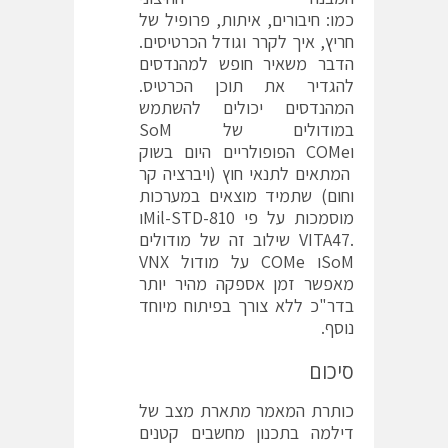
כמו: חיבורים, איתות, פרופיל של
חריץ, איך לקרר וגודל הכרטיסים.
הדבר משאיר חופש למהנדסים
להגדיר את תוכן הכרטיס.
המהנדסים יכולים להשתמש
במודולים של SoM
וCOMe הפופולריים היום בשוק
המתאים לתנאי חוץ (ויברציה קר
וחום) שתמיד מוצאים במערכות
מוסמכות על פי Mil-STD-810ו
.VITA47 שילוב זה של מודולים
SoMו COMe על מודול VNX
מאפשר זמן אספקה מהיר יותר
בדר"כ ללא צורך בפיתוח מיוחד
נוסף.
סיכום
כותרת המאמר מתארת מצב של
דילמה בתכנון מחשבים קטנים