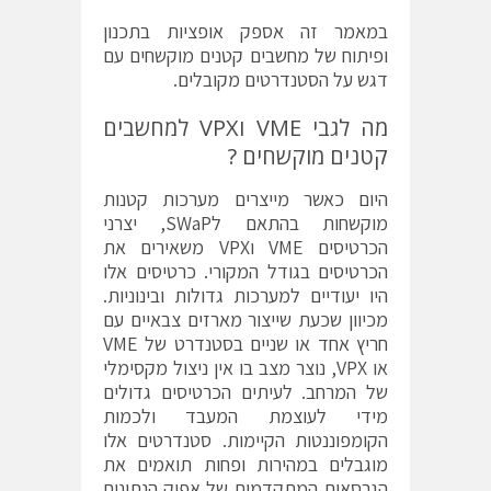
במאמר זה אספק אופציות בתכנון
ופיתוח של מחשבים קטנים מוקשחים עם
דגש על הסטנדרטים מקובלים.
מה לגבי VME וVPX למחשבים
קטנים מוקשחים ?
היום כאשר מייצרים מערכות קטנות
מוקשחות בהתאם לSWaP, יצרני
הכרטיסים VME וVPX משאירים את
הכרטיסים בגודל המקורי. כרטיסים אלו
היו יעודיים למערכות גדולות ובינוניות.
מכיוון שכעת שייצור מארזים צבאיים עם
חריץ אחד או שניים בסטנדרט של VME
או VPX, נוצר מצב בו אין ניצול מקסימלי
של המרחב. לעיתים הכרטיסים גדולים
מידי לעוצמת המעבד ולכמות
הקומפוננטות הקיימות. סטנדרטים אלו
מוגבלים במהירות ופחות תואמים את
הגרסאות המתקדמות של אפיק הנתונים