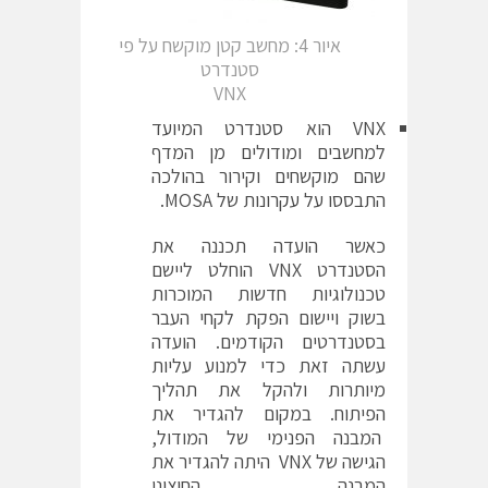
איור 4: מחשב קטן מוקשח על פי
סטנדרט
VNX
VNX הוא סטנדרט המיועד
למחשבים ומודולים מן המדף
שהם מוקשחים וקירור בהולכה
התבססו על עקרונות של MOSA.
כאשר הועדה תכננה את
הסטנדרט VNX הוחלט ליישם
טכנולוגיות חדשות המוכרות
בשוק ויישום הפקת לקחי העבר
בסטנדרטים הקודמים. הועדה
עשתה זאת כדי למנוע עליות
מיותרות ולהקל את תהליך
הפיתוח. במקום להגדיר את
המבנה הפנימי של המודול,
הגישה של VNX היתה להגדיר את
המבנה החיצוני