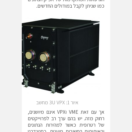
כמו שניתן לקבל במודולים החדשים.
איור 3U VPX :1 מחשב
אך עם זאת VME וVPX אינם מיושנים,
רחוק מזה. יש בהם ערך רב לפרוייקטים
של רטרופית כאשר למהירות הנתונים
והאיתותים החשיבות מועטת. כסטנדרט