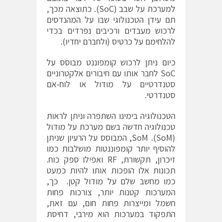
למערכת על שבב (SoC). כתוצאה מכך,
תם עידן הטכנולוגי שבו על המהנדסים
לרכוש מעבדים ורכיבים נפרדים בכדי
להלחימם על כרטיס (ולחברם יחדיו).
כיום ניתן לרכוש קומפוננט מבוסס על
SoC לחבר אותו עם חיבורים אלקטרוניים
סטנדרטיים על מודול או לוח-אם
סטנדרטי.
הטכנולוגיה בימינו השתפרה וניתן לראות
טכנולוגיה חדשה בשם מערכת על מודול
(SoM). SoM, המבוסס על הרעיון שניתן
להוסיף יותר קומפוננטות מושלבות כמו
זיכרון, תקשורת, RF ואפילו ספק כוח.
תכונות אלו הופכות אותו להיות כמעט
כמו מחשב שלם על מודול קטן. כך,
המערכות קטנות יותר, צורכות פחות
חשמל ומייצרות פחות חום, עם זאת,
התפקוד במערכות הוא מירבי, דחיסת