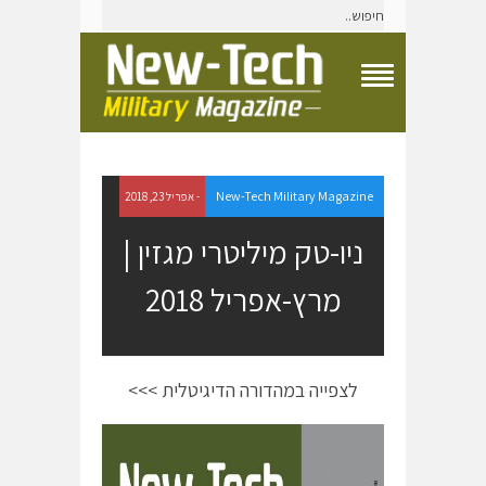
T
o
g
g
l
e
New-Tech Military Magazine
- אפריל 23, 2018
N
a
ניו-טק מיליטרי מגזין |
v
i
מרץ-אפריל 2018
g
a
t
i
o
לצפייה במהדורה הדיגיטלית >>>
n
M
e
n
u