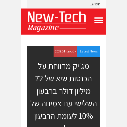
T
o
g
g
l
e
Latest News
- נובמבר 14, 2018
N
a
מג'יק מדווחת על
v
i
הכנסות שיא של 72
g
a
t
מיליון דולר ברבעון
i
o
השלישי עם צמיחה של
n
M
e
10% לעומת הרבעון
n
u