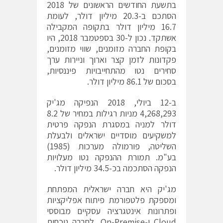
בתשעת החודשים הראשונים של 2018
הסתכם ב-20.3 מיליון דולר, לעומת
16.7 מיליון דולר בתקופה המקבילה
אשתקד. נכון ל-30 בספטמבר 2018, היו
בקופת החברה מזומנים, שווי מזומנים,
פקדונות לזמן קצר וארוך וניירות ערך
סחירים נטו מהתחייבויות פיננסיות,
בסכום של 86.1 מיליון דולר.
ב-12 ביולי, 2018 הנפיקה מג'יק
4,268,293 מניות רגילות במחיר של 8.2
דולר למניה במסגרת הנפקה פרטית
למשקיעים מוסדיים ישראלים ולבעלת
השליטה, פורמולה מערכות (1985)
בע"מ. תמורת ההנפקה נטו מעלויות
הנפקה הסתכמה בכ-34.5 מיליון דולר.
מג'יק היא חברה ישראלית המפתחת
ומספקת פלטפורמת פיתוח אפליקציות
ופתרונות אינטגרציה עסקיים מבוססי
Cloud ו-On-Premise. לחברה נוכחות