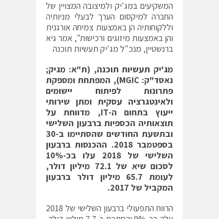
המשקיעים במג'יק ולמיצובה המצויין של
החברה למיקסום הערך לבעלי מניותיה
וללקוחותיה הן באמצעות צמיחה אורגנית
והן באמצעות מיזוגים ורכישות", אמר גיא
ברנשטיין, מנכ"ל מג'יק תעשיות תוכנה
מג'יק תעשיות תוכנה
,
(ת"א: מגיק;
נאסד"ק:
MGIC
),
המפתחת ומספקת
פתרונות ל
פיתוח יישומים
ול
אינטגרציה עסקית
ומתן שירותי
ייעוץ בתחום ה-
IT
, מדווחת על
תוצאותיה הכספיות ברבעון השלישי
ובתשעת החודשים שהסתיימו ב-30
בספטמבר 2018. ההכנסות ברבעון
השלישי של 2018 עלו בכ-10%
לסכום שיא של
72.1
מיליון דולר,
לעומת 65.7 מיליון דולר ברבעון
המקביל של 2017.
הרווח התפעולי ברבעון השלישי של 2018
עלה בכ-9% והסתכם ב-7.7 מיליון דולר,