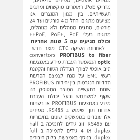
מזריקי PoE, ראוטרים מוקשחים ומתגים
תעשייתיים. בין מגוון המוצרים אנו
מציעים מתגים החל מ 4 פורטים ועד 24
פורטים, מתגים מנוהלים ולא מנוהלים,
מתגים בעלי PoE, PoE+, PoE++
וכולם מגיעים עם 5 שנות אחריות
.
לאחרונה השיקה CTC מוצר חדש
convertors
PROFIBUS to fiber
optic
המאפשר העברת מידע באמצעות
סיב אופטי לצורך הגדלת הטווח והקטנת
רעשי EMC על מנת לצמצם הפרעות
הדדיות הנגרמות בין יחידות PROFIBUS
שונות בתעשייה. המוצר המסופק הנו
שקוף למשתמש ובעל יכולת העברת
מידע באמצעות PROFIBUS או רשתות
אחרות תוך שימוש ב RS485. ממירים
אלו עובדים בממשקים שונים בחיבוריות
עם RS485 זוג גידים לתמיכה ב half
duplex או 4 גידים לתמיכה ב full
duplex. בנוסף באמצעות בלוק חיבורים