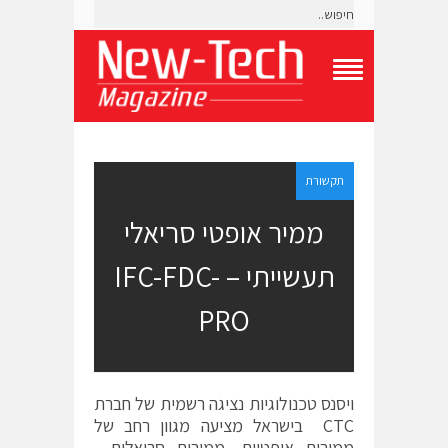
T
o
g
g
l
e
תקשורת
N
a
ממיר אופטי סריאלי
v
i
תעשייתי – IFC-FDC-
g
a
t
PRO
i
o
n
M
e
ויסנס טכנולוגיות נציגה רשמית של חברת
n
CTC בישראל מציעה מגוון רחב של
u
ממירים אופטיים, ממירים סריאלים,