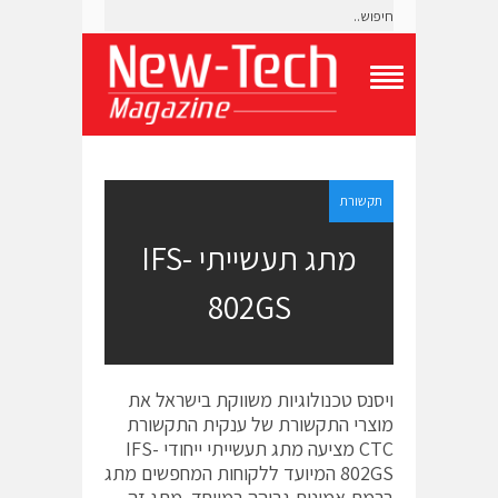
T
o
g
g
l
e
תקשורת
N
a
מתג תעשייתי IFS-
v
i
802GS
g
a
t
i
o
ויסנס טכנולוגיות משווקת בישראל את
n
M
מוצרי התקשורת של ענקית התקשורת
e
CTC מציעה מתג תעשייתי ייחודי IFS-
n
802GS המיועד ללקוחות המחפשים מתג
u
ברמת אמינות גבוהה במיוחד. מתג זה