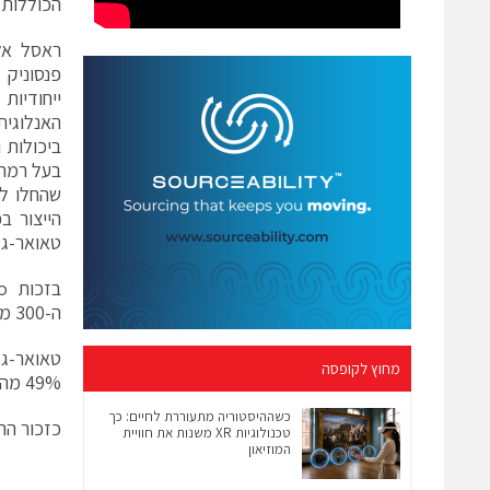
הכוללות עלייה מ
פנסוניק 
ייחודיו
האנלוגית
שהחלו לי
טאואר-ג'אז, פנסוניק, Co
ה-300 מ"מ.
מחוץ לקופסה
49% מהמניות.
כשההיסטוריה מתעוררת לחיים: כך
כזכור ההס
טכנולוגיות XR משנות את חוויית
המוזיאון