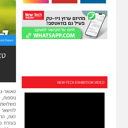
test News
טא
NEW-TECH EXHIBITION VIDEO
זאת, החב
בעזרת פע