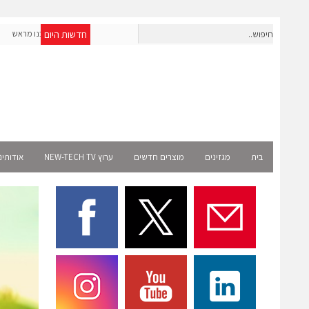
חדשות היום
חברת IAIG גייסה 6 מיליון דולר להקמת חברות תוכנה שנבנו מראש
לעידן ה-AI
lect
בית
מגזינים
מוצרים חדשים
ערוץ NEW-TECH TV
אודותינ