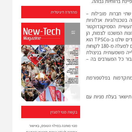
מהדורה דיגיטלית
ואר-ג'אז, אמר: "השותפות ב-TPSCo מחברת שתי חברות מובילות –
 בטכנולוגיות אנלוגיות
שיית הסמיקונדוקטור
ות המשכנו לצמוח, הן
ביכולות הטכנולוגיות והן בהיבט העסקי, יחד עם פנסוניק כשותפים. בסיס העובדים שלנו ב-TPSCo הוא
בעל רמת מומחיות טכנית גבוהה ביותר וביצועים תפעוליים מעולים, התקשרנו עם למעלה מ-180 לקוחות
ייה משמעותית בניצולת
מנצחת עבור כל המעורבים בה –
גיות מתקדמות בפלטפורמת
ת השותפות ופנסוניק תישאר בעלת מניות עם
בקשת מנוי למגזין
מנוי מותנה במילוי הטופס, באישור