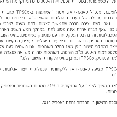
שמעותית במכירות טכנולוגיית ה-300 מ"מ המתקדמת המתאפיינת ברווחיות גבוהה.
ראסל אלוואנגר, מנכ"ל טא
כיצרנית מובילה של מערכות אנלוגיות וטאואר-ג'אז כיצרנית מובילה
ת – וזאת לשם יצירת חברה שתמשיך לצמוח ולתת מענה לצרכי תע
 כפי שאף חברה אחרת אינה מסוג לתת. במהלך חמש השנים האחרונ
יצר במתקני הייצור ביפן מאז החלה השותפות ואנו רושמים כעת על
הייצור בפלטפורמות ה-300 מ"מ השונות. השותפות מהווה משוואה 
TPS וכמובן בסיס הלקוחות החשוב שלנו."
בזכות TPSCo מציעה טאואר-ג'אז ללקוחותיה טכנולוגיות ייצור אנלו
טאואר-ג'אז תמשיך לשמור על אחזקותיה ב-51% ממניו
כם הראשון בין החברות נחתם באפריל 2014.