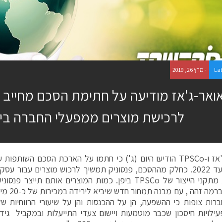
La
- מרץ 26, 2019
ואר-ג'אז מודיעה על חתימת הסכם מחייב ע
לרכישת מוצרים ממפעלי החברה ביפ
טאואר-ג'אז ו-TPSCo הודיעו היום (ג') כי חתמו על הארכת הסכם השו
נוספות, עד 2022. כחלק מההסכם, פנסוניק תמשיך לרכוש מוצרים עבור
משלושת מתקני הייצור של TPSCo ביפן. כמות המוצרים אותם ת
להישאר ברמ
רות צופות כי ההשפעה, הן על ההכנסות והן על שיעורי הרווחיות ש
ילויות חיסכון שכבר מוטמעות ויישום צעדי התייעלות ובמקביל גיד