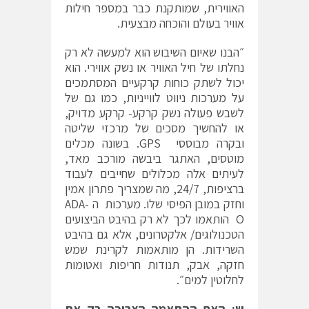
האווירית, שמותקנת כבר במספר חילות
אוויר בעולם והוכחה מבצעית.
״הבנו שאיום השיבוש הוא למעשה לא רק
נחלתו של חיל האוויר או נשק אווירי. הוא
יכול לשתק כוחות קרקעיים המסתמכים
על מערכות ניווט לווייניות, כמו גם של
לשבש פעולה נשק קרקע- קרקע מדויק,
או להחשיך מסכים של מרכזי שליטה
ובקרה מבוססי GPS. בשונה מכלים
מוטסים, האתגר ביבשה מורכב מאד,
לעיתים אלה מכלולים שחייבים לעבוד
ברציפות, 24/7, מה שמצריך פתרון אמין
וחזק במובן הפיסי שלו. מערכות ה ADA-
O הותאמו לכך לא רק בהיבט הביצועים
הטכנולוגים/ אלקטרונים, אלא גם בהיבט
השרידות. הן מותאמות לקרינת שמש
חזקה, אבק, תנודות חריפות ואטומות
לחלוטין למים״.
ש: האם ההתאמה הצריכה רק את