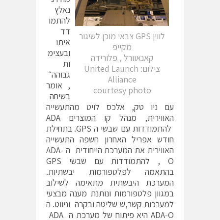
נאלץ
להתמו
דד
לווין GPS צבאי מוכן לשיגור
איתו
מקייפ
ובעצימ
קאנאוורל , פלורידה
ות
צילום: United Launch
גבוהה״
Alliance
, אומר
courtesy photo
בשיחה
עם ניו טק, אלכס לויט מהתעשייה
האווירית, מנהל קו המוצרים ADA
להתמודדות עם שבשי ה GPS. בתחילת
חודש אפריל האחרון חשפה התעשייה
האווירית את המערכת הייחודית ה ADA-
O , להתמודדות עם שבשי GPS
בהתאמה לפלטפורמות יבשתיות.
המערכת היבשתית מתאימה לשילוב
במגוון פלטפורמות ונותנת מענה מבצעי
למערכות קשר,ש שליטה ובקרה וניווט. ה
ADA-O היא פיתוח של מערכת ה ADA