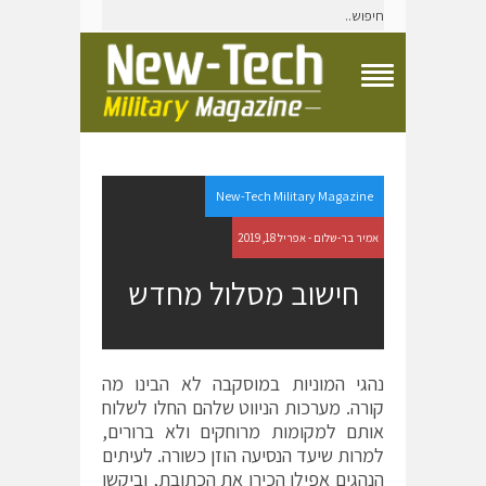
T
o
g
g
l
e
New-Tech Military Magazine
N
a
אמיר בר-שלום - אפריל 18, 2019
v
i
חישוב מסלול מחדש
g
a
t
i
o
נהגי המוניות במוסקבה לא הבינו מה
n
קורה. מערכות הניווט שלהם החלו לשלוח
M
e
אותם למקומות מרוחקים ולא ברורים,
n
למרות שיעד הנסיעה הוזן כשורה. לעיתים
u
הנהגים אפילו הכירו את הכתובת, וביקשו