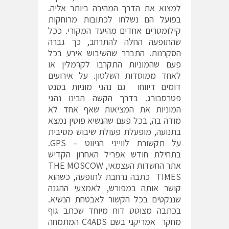
למצוא את הדרך המהירה ביותר אליה.
בפועל הם נשלחו לכתובות מרוחקות
קילומטרים אחדים מהיעד המקורי. ככל
שהתופעה החלה להתרחב, כך גברה
הסקרנות. התברר שהשיבוש אירע בכל
פעם שהמוניות התקרבו לקרמלין או
לאחד ממוסדות השלטון. על אירועים
דומים דיווחו גם נהגי מוניות בסנט
פטרסבורג. בדרך הקשה הבינו נהגי
המוניות את המציאות שאף אחד לא
מודה בה, בכל פעם שהנשיא פוטין נמצא
בתנועה, מופעלת פעולת שיבוש מסיבית
על תקשורת לווייני הניווט – GPS.
בתחילת חודש אפריל האחרון הקדיש
אתר החשדות העצמאי, THE MOSCOW
TIMES כתבה נרחבת לתופעה, כשהוא
קושר אותה במפורש, לאמצעי ההגנה
שננקטים בכל הקשור לאבטחת הנשיא.
בכתבה מצוטט דוח מיוחד שכתב גוף
מחקר אמריקני בשם C4ADS המתמחה