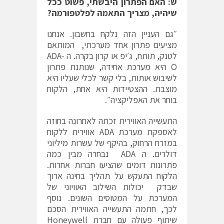
ש: האם הפתרון היבשתי, פשוט ככל
שיהיה, מצריך התאמה לפלטפורמה?
״גם העניין הזה נלקח בחשבון. אנחנו
מציעים פתרון אחד מערכתי, המותאם
לטנק, תותח, ג׳יפ או קרון בקרה. ה ADA-
O היא מערכת אחידה, שנותנת פתרון
לשיבוש אותות, בלי קשר לכלי שעליו היא
מוצבת. ההצטיידות היא אחת, הלקוח
בוחר את האפליקציה״.
התעשייה האווירית זכתה לאחרונה בחוזה
לאספקת מערכת ADA אווירית ללקוח
במזרח הרחוק, בהיקף של עשרות מיליוני
דולרים. ה ADA נבחרה מבין כמה
פתרונות דומים שהציעו חברות אחרות.
הלקוח התעקש על תהליך בחינה ארוך
שבדק יכולות השילוב האוויוני של
המערכת על המטוסים השונים. נוסף
לכך, חתמה התעשייה האווירית הסכם
שיתוף פעולה עם חברת Honeywell