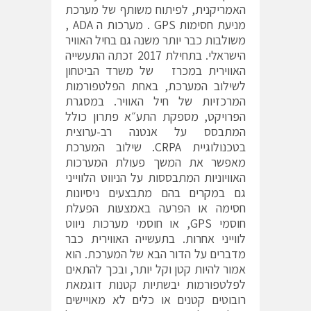
האמריקנית, לפיתוח משותף של מערכת
מניעת חסימות GPS . מערכות ה ADA ,
משולבות כבר יותר משנה גם בחיל האוויר
הישראלי. בתחילת 2017 זכתה התעשייה
האווירית במכרז של משרד הביטחון
לשילוב המערכת, באחת הפלטפורמות
המרכזיות של חיל האוויר. במסגרת
הפרויקט, מספקת התע״א פתרון כולל
המתבסס על אנטנה רב-ערוצית
בטכנולוגיית CRPA. שילוב המערכת
מאפשר את המשך פעולת המערכות
האוויוניות המתבססות על הניווט הלווייני
גם במקרים בהם מתבצעים ניסיונות
חסימה או הפרעה באמצעות הפעלת
חוסמי GPS, או חוסמי מערכות ניווט
לווייני אחרות. בתעשייה האווירית כבר
מדברים על הדור הבא של המערכת. הוא
אמור להיות קטן וקל יותר, ובכך להתאים
לפלטפורמות יבשתיות קטנות דוגמאת
רובוטים קטנים או כלים לא מאויישים