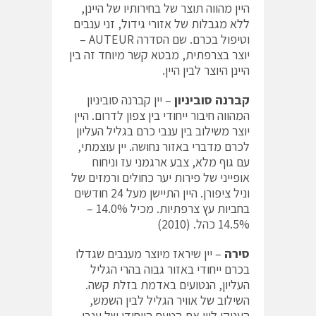
היין מהווה תוצר של בחירותיו של היינן,
ללא מגבלות של אזורי גידול, זני ענבים
וטיפול בכרם. שם הסדרה AUTEUR –
יוצר בצרפתית, מבטא קשר מיוחד זה בין
היינן היוצר לבין היין.
קברנה סוביניון
– יין קברנה סוביניון
המהווה חיבור ייחודי בין צפון לדרום. היין
יוצר משילוב בין ענבי כרם בגליל העליון
לכרם מדברי באזור נחושה. יין עוצמתי,
עם גוף מלא, צבע ארגמני עז וניחוח
אופייני של פירות יער כחולים ורמזים של
וניל ציפורן. היין התיישן מעל 24 חודשים
בחביות עץ צרפתיות. מכיל 14.0% –
14.5% כהל. (2010)
סירה
– יין שיראז מיוצר מענבים שגדלו
בכרם ייחודי באזור גבוה בהרי הגליל
העליון, הנטועים באדמת בזלת קשה.
השילוב של אוויר הגליל לבין השמש,
העניקו ליין את הטעם הייחודי של ענבי