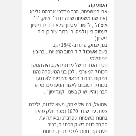
העתיקה.
אבי המשפחה, הרב מרדכי אברהם גלינא
(את שם משפחה שינה בנו ר' יצחק, 'ר'
איצ'ה' , ל'שור' מכיוון שלא היה לו רישיון
לעסוק ביין ולגיסו ר' ברוך שור כן היה
רישיון(
בנו, יצחק, פתח ב-1848 יקב
בשם
אשכול
ליד רחוב החנויות , ברובע
המוסלמי .
הקיר המזרחי של מרתף היקב היה המשך
הכותל המערבי , לכן בני המשפחה נהגו
במקום בכבוד הראוי והחביות לא נגעו
בכותל. הענבים לייצור הגיעו מכרמי הר
חברון והיין שווק בשם "קונדיטון" .
שמואל, בנו של יצחק, נישא לרוזה, ילידת
צפת. עד שנת 1870 נמכר חלק מהיין
בחנות משפחת טפרברג ובאותה עת
פתחה רוזה בשוק הכתנים,בכיר
העתיקה, חנות למכירת יין . החנות