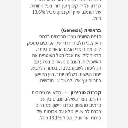
מדרון על יד קיבוץ עין דור. בעל ניחוחות
של תותים, שזיף וקינמון. מכיל 13.6%
כהל.
בראשית (
Genesis
)
הזנים השונים נוצרו מכרמים ברחבי
הארץ. גידולם הייחודי של הכרמים מספק
ליינן את חומרי הגלם הראויים ביותר.
הבציר לילי עם אגלי הטל העוטפים את
האשכולות. הענבים נשארים במגע עם
הקליפות לשבוע בלבד, במטרה להביא
יינות נגישים ובשלים יותר. היין התיישן
בחביות עץ אלון למשך 12 חודשים.
קברנה סוביניון
– יין מלא עם ניחוחות
חזקים, נוצר משילוב ענבים בין שני
כרמים מהצפון בכרם דישון ומהדרום
בכרם לכיש. יין מלא עם ארומות של
פירות יער ווניל. מכיל 13.1% כהל.