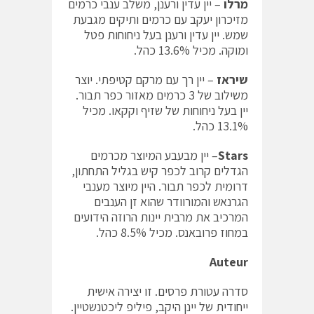
מרלו
– יין עדין ורענן, משלב ענבי כרמים
מזיכרון יעקב עם כרמים ותיקים מגבעת
שמש. יין עדין ורענן בעל ניחוחות פטל
ומוקה. מכיל 13.6% כהל.
שיראז
– יין רך עם מרקם קטיפתי. יוצר
משילוב של 3 כרמים מאזור כפר תבור.
יין בעל ניחוחות של שזיף וקקאו. מכיל
13.1% כהל.
Stars
– יין מבעבע המיוצר מכרמים
הגדלים קרוב לכפר קיש בגליל התחתון,
דרומית לכפר תבור. היין מיוצר מענבי
הגרנאש והמורוודר שהוא זן הענבים
המרכיב את מרבית יינות הרוזה הידועים
במחוז פרובאנס. מכיל 8.5% כהל.
Auteur
סדרה עטורת פרסים. זו יצירה אישית
ייחודית של יינן היקב, פיליפ ליכטנשטיין.