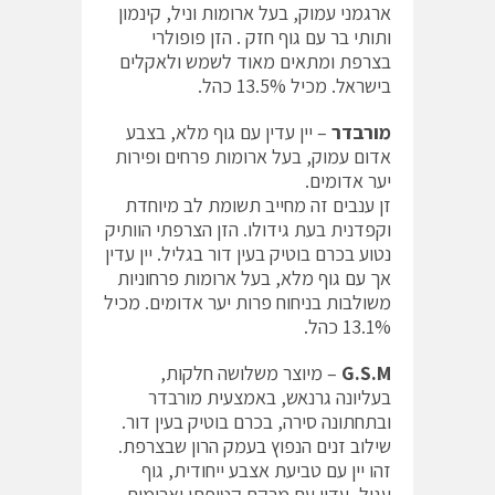
ארגמני עמוק, בעל ארומות וניל, קינמון
ותותי בר עם גוף חזק . הזן פופולרי
בצרפת ומתאים מאוד לשמש ולאקלים
בישראל. מכיל 13.5% כהל.
מורבדר
– יין עדין עם גוף מלא, בצבע
אדום עמוק, בעל ארומות פרחים ופירות
יער אדומים.
זן ענבים זה מחייב תשומת לב מיוחדת
וקפדנית בעת גידולו. הזן הצרפתי הוותיק
נטוע בכרם בוטיק בעין דור בגליל. יין עדין
אך עם גוף מלא, בעל ארומות פרחוניות
משולבות בניחוח פרות יער אדומים. מכיל
13.1% כהל.
G.S.M
– מיוצר משלושה חלקות,
בעליונה גרנאש, באמצעית מורבדר
ובתחתונה סירה, בכרם בוטיק בעין דור.
שילוב זנים הנפוץ בעמק הרון שבצרפת.
זהו יין עם טביעת אצבע ייחודית, גוף
עגול, עדין עם מרקם קטיפתי וארומות