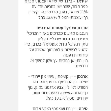
שיראז
– בלנד של שיראז עצמתי מכרמי
כפר תבור, שהתיישן בחביות יחד עם
11% שיראז, רענן, מכרמי כפר קיש. יין
רך ועוצמתי המכיל 13.6% כהל.
סדרת
Lyrica
עטורת הפרסים
הענבים מגיעים מכרמים באזור הכרמל
וסביבת הר תבור שבגליל העליון.
ניתן דגש על גידול אופטימלי בכרם, כדי
להגיע לבשלות מלאה תוך שמירה על
פירותיות רעננה.
היין התיישן בחביות עץ אלון למשך 24
חודשים.
ארגמן
– יין קטיפתי, עשוי מזן ייחודי –
שילוב בין הקרניאן הצרפתי והסוזאו
הפורטוגלי. ליין צבע ארגמני עמוק, גוף
רך וארומה עשירה בטעמים וניחוחות
ייחודים. מכיל 13.1% כהל.
סירה
– יין חם ועוצמתי בצבע אדום