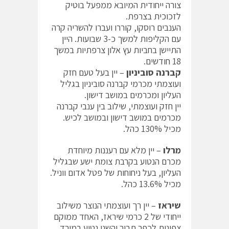
צורה ייחודית המיובא ממפעל בוטיק
לזכוכית בצרפת.
הענבים רוסקו, קוררו ועברו להשריה קרה
עם הקליפות למשך כ-3 שבועות. היין
התיישן בחביות עץ אלון צרפתיות במשך
18 חודשים.
קברנה סוביניון
– יין בעל טעם חזק
ועוצמתי מכרמי קברנה סוביניון בגליל
העליון ומכרמים במושב דישון.
יין חזק ועוצמתי, שילוב בין ענבי קברנה
מכרמים במושב דישון ובמושב לכיש.
מכיל 130% כהל.
מרלו
– יין מלא עם רעננות מיוחדת
מכרם הנטוע בקרבת צומת ישע שבגליל
העליון, בעל ניחוחות של פטל אדום ווניל.
מכיל 13.6% כהל.
שיראז
– יין רך ועוצמתי הנוצר משילוב
ייחודי של 2 כרמי שיראז, האחד ממוקם
צפונית לכפר תבור והשני נטוע במורד