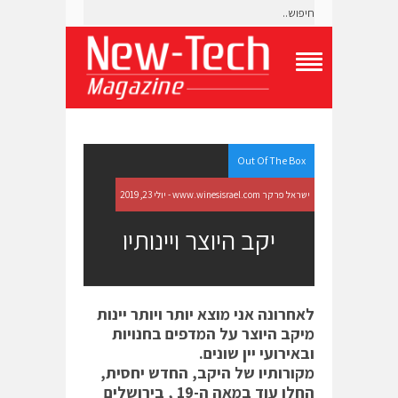
T
o
g
g
l
e
Out Of The Box
N
a
ישראל פרקר www.winesisrael.com - יולי 23, 2019
v
i
יקב היוצר ויינותיו
g
a
t
i
o
לאחרונה אני מוצא יותר ויותר יינות
n
מיקב היוצר על המדפים בחנויות
M
e
ובאירועי יין שונים.
n
מקורותיו של היקב, החדש יחסית,
u
החלו עוד במאה ה-19 , בירושלים