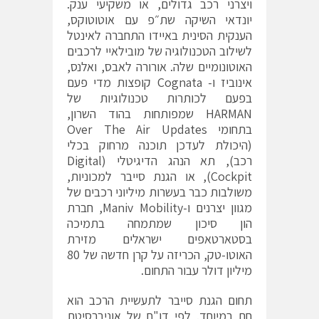
ויצרני רכב גדולים, או משקיעי ענק.
יונדאי השיקה שת״פ עם אוטוטוקס,
הענקית הסינית באיידו התחברה לאינטל
לשילוב הטכנולוגיה של מובילאיי לרכבים
האוטונומיים שלה. אורורה לאבס, ואלנס,
אינוביז ו- Cognata קופצות מדי פעם
בפעם לכותרות טכנולוגיות של
HARMAN שמפותחות בהוד השרון,
בתחומי Over The Air Updates
(היכולת לעדכן תוכנה מרחוק בכלי
רכב), תא הנהג הדיגיטלי (Digital
Cockpit), או הגנת סייבר למכוניות,
משולבות כבר בעשרות מיליוני רכבים של
מגוון יצרנים ו-Maniv Mobility, חברת
הון סיכון שמתמחה בתמיכה
בסטארטאפים ישראלים מזירת
האוטו-טק, הכריזה על קרן חדשה של 80
מיליון דולר עבור התחום.
תחום הגנת סייבר לתעשיית הרכב הוא
חם במיוחד. לפי דו"ח של אוניברסיטת