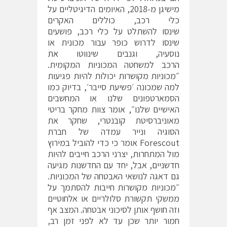
מישיגן מ-2018, האיומים הדיגיטליים על
כלי רכב, כוללים האקרים
שינסו להשתלט על כלי רכב, פושעים
שינסו לדרוש כופר עבור מכונית או
נוסעיה, וגנבים שינווטו
את
הרכב
למשחטה המכוניות המקומית.
״מכוניות מקושרות יכולות להיות פגיעות
למה שמכונה ׳פשיעת סייבר׳, בדיוק כמו
הסמארטפונים שלנו או המחשבים
האישיים שלנו״, אומר צוות מחקר בריטי
מאוניברסיטת קובנטרי, שחקר את
הסוגיה ונייר עמדה של חברת
Forescout אומר כי כדי להוביל במירוץ
מול המתחרות, יצרני הרכב חייבים להיות
חדשניים, אבל, יחד עם החדשנות מגיעה
גם דאגה לנושאי האבטחה של המכוניות.
״מכוניות מקושרות חייבות להסתמך על
ממשקי תקשורת סלולריים או אלחוטיים
וזה חושף אותן לסיכוני אבטחה. המצב אף
חמור יותר שכן עד לא לפני זמן רב,