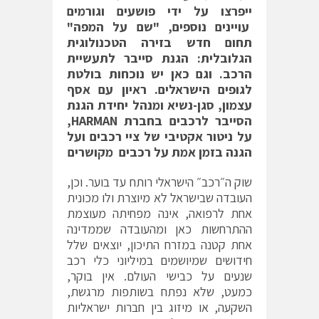
ייפרצו על ידי פושעים וגורמים
עויינים נוספים, "שם על המפה"
תחום חדש בזירה הטכנולוגית
הגלובלית: הגנת סייבר לתעשיית
הרכב. וגם כאן יש נוכחות בולטת
לגופים הישראלים. ראיון עם
אסף
עצמון, סגן-נשיא ומנהל יחידת הגנת
הסייבר לרכבים בחברת
HARMAN
,
על ניטור אקטיבי של ציי רכבים ועל
הגנה בזמן אמת על רכבים מקושרים
שוק ה״רכב״ הישראלי רותח עד בוער. וכן,
העובדה שבישראל לא מיוצרת ולו מכונית
אחת לרפואה, אינה מפחיתה מעוצמת
ההתרחשות כאן ומהעובדה שממדינה
אחת קטנה במזרח התיכון, יוצאים שלל
חידושים שמיושמים במיליוני כלי רכב
שנעים על כבישי העולם. אין בוקר,
כמעט, שלא נפתח בשותפות מרגשת,
השקעה, או מיזוג בין חברות ישראליות