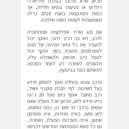
מכיוון שלא מדובר בגניבת מיליארדי
דולרים או פגיעות בנפש חלילה, אך
כמות המתקפות בשנת 2018 גדלה
משמעותית לעומת השנה שלפניה.
אם נהג הוריד אפליקציה שמתחברת
לרכב, ויש בה רכיב זדוני, האקר יכול
להעביר את כל נתוני הנהיגה של הנהג
למפרסמים תמורת כסף. תוקף יכול
לנעול רכב מרחוק ולהשתלט עליו,
ולהסכים לשחררו רק לאחר הסכמה
לתשלום כופר בביטקוין.
הרכב עצמו בהחלט הופך למחסן מידע
בעל חשיבות:
לפי חברת מקינזי ושות'
,
רכב מחובר אוסף כיום מעל 20 ג'יגה
בייט מידע ליום, מכיוון שכל פעולה שאנו
עושים ברכב: מי נסע בו, כמה נוסעים,
לאן נסעו, באיזו מהירות, איזו מוסיקה
שמעו, איזה מערכות הפעילו, נשמרת..
גם כל נושא המפתחות החדשים לכניסה