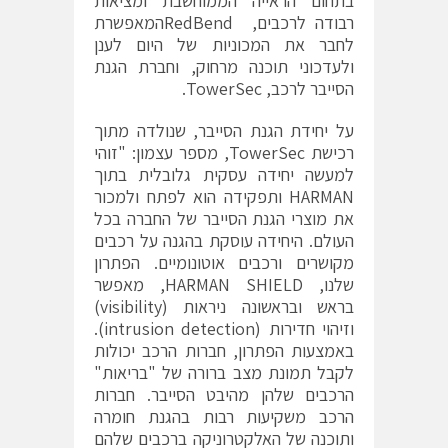
בתחום הראייה הממוחשבת ומציאות
רבודה לרכבים, RedBendהמאפשרת
לחבר את המכוניות של היום לענן
ולעדכוני תוכנה מרחוק, וחברת הגנת
הסייבר לרכב, TowerSec.
על יחידת הגנת הסייבר, שנולדה מתוך
רכישת TowerSec, מספר עצמון: "זוהי
למעשה יחידה עסקית גלובלית בתוך
HARMAN ותפקידה הוא לפתח ולמכור
את מוצרי הגנת הסייבר של החברה בכל
העולם. היחידה עוסקת בהגנה על רכבים
מקושרים ורכבים אוטונומיים. הפתרון
שלנו, HARMAN SHIELD, מאפשר
בראש ובראשונה ניראות (visibility)
וזיהוי חדירות (intrusion detection).
באמצעות הפתרון, חברות הרכב יכולות
לקבל תמונת מצב ברורה של "בריאות"
הרכבים שלהן מהיבט הסייבר. חברות
הרכב משקיעות רבות בהגנת חומרה
ותוכנה של האלקטרוניקה ברכבים שלהם