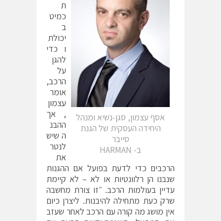
ת
כמיט
ב
יכולת
ו כדי
להגן
על
הרכב,
אומר
עצמון
, אך
אסף עצמון, סגן-נשיא ומנהל
ההבנ
היחידה העסקית של הגנת
ה שיש
סייבר
לנטר
ב- HARMAN
את
הרכבים כדי לדעת בפועל אם ההגנות
שנבנו הן רלוונטיות או לא – לא קיימת
עדיין בעולמות הרכב. ״זו צורת מחשבה
שרק כעת מתחילה להיבנות. ליצרן כיום
אין מושג מה קורה עם הרכב לאחר שעזב