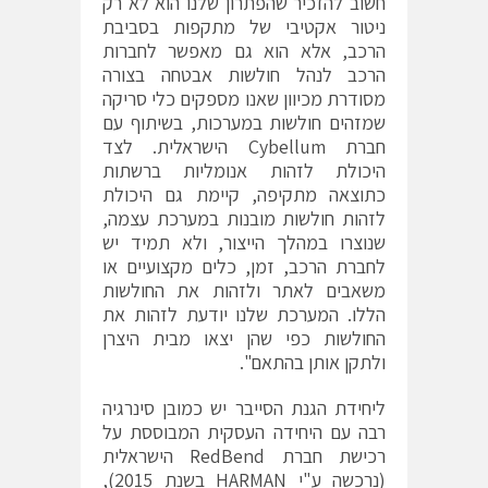
חשוב להזכיר שהפתרון שלנו הוא לא רק
ניטור אקטיבי של מתקפות בסביבת
הרכב, אלא הוא גם מאפשר לחברות
הרכב לנהל חולשות אבטחה בצורה
מסודרת מכיוון שאנו מספקים כלי סריקה
שמזהים חולשות במערכות, בשיתוף עם
חברת Cybellum הישראלית. לצד
היכולת לזהות אנומליות ברשתות
כתוצאה מתקיפה, קיימת גם היכולת
לזהות חולשות מובנות במערכת עצמה,
שנוצרו במהלך הייצור, ולא תמיד יש
לחברת הרכב, זמן, כלים מקצועיים או
משאבים לאתר ולזהות את החולשות
הללו. המערכת שלנו יודעת לזהות את
החולשות כפי שהן יצאו מבית היצרן
ולתקן אותן בהתאם".
ליחידת הגנת הסייבר יש כמובן סינרגיה
רבה עם היחידה העסקית המבוססת על
רכישת חברת RedBend הישראלית
(נרכשה ע"י HARMAN בשנת 2015),