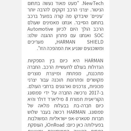
NewTech. "מעט מאוד נעשה בתחום
הניטור. יצרני הרכב זקוקים להרבה יותר
׳עיניים׳ שיבדקו מה קורה בפועל ברכב
בתחום הסייבר. אנחנו מאמינים שעולם
הרכב הולך היום לכיוון Automotive
SOC ואנחנו עם פתרון ההגנה שלנו:
HARMAN SHIELD, מעריכים
ומשוכנעים שנניע את המהפכה הזו".
HARMAN היא כיום בין הספקיות
הגדולות בעולם לתעשיית הרכב. החברה
מתכננת, מפתחת ומייצרת מוצרים
מקושרים ופתרונות תוכנה עבור יצרני
מכוניות, צרכנים וארגונים ברחבי העולם.
ב-2017 נרכשה החברה על ידי סמסונג
הקוריאנית תמורת 8 מיליארד דולר והיא
כיום חברה-בת בבעלות מלאה של
סמסונג. HARMAN רכשה בעבר שלוש
חברות סטארט-אפ ישראליות המשולבות
בפעילותה כאן כיום: iOnRoad, העוסקת