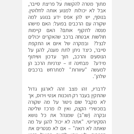
מתוך מטרה להקשות על פריצת סייבר,
אבל לא יכולות למנוע אותה לחלוטין.
בנוסף, יש להן אפס ידע בנוגע למה
שקורה עם הרכבים בפועל: האם מישהו
מנסה לתקוף אותם? האם קיימות
חולשות אבטחה ברכב שהאקרים יכולים
לנצל? ובמקרה של איום או התקפת
סייבר, כיצד ניתן לתת מענה, להגן על
הנוסעים והרכב, תוך עדכון ושיתוף
מידע? מבחינה זו – יצרניות הרכב הן
למעשה "עיוורות" למתרחש ברכבים
שלהן״.
לדבריו, זהו מצב זהה לארגון גדול
שהתקין בעבר רק תוכנות אנטי וירוס, אך
לא מקבל שום ניטור על מה שקורה
במכשירי הקצה, ואין לו מרכז שליטה
ובקרה (שו"ב) שמנהל את כל נושא
הסקיוריטי. "אתה לא יכול להגן על מה
שאתה לא רואה" – אם לא מנטרים את