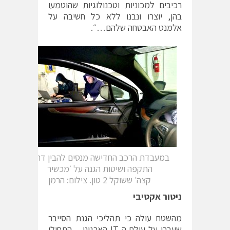
רכיבים למכוניות וטכנולוגיות שהוטמעו
בהן, יוצרו ונבנו ללא כל חשיבה על
אלמנט האבטחה שלהם…״.
במעבדת הרכב החדישה מנסים להבין דרכי
התקפה ושיטות הגנה על ׳מכשיר
קצה׳ ששוקל 2 טון. צילום: הרמן
ניטור אקטיבי
מהשטח עולה כי תהליכי הגנת הסייבר
שעברו על עולם ה-IT הארגוני – התחילו