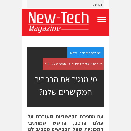
T
o
g
g
l
e
New-Tech Magazine
N
a
מערכת ניו-טק מגזינים גרופ. - ספטמבר 25, 2019
v
i
מי מנטר את הרכבים
g
a
המקושרים שלנו?
t
i
o
n
M
e
עם מהפכת הקישוריות שעוברת על
n
עולם הרכב, החשש שמחשבי
u
המכוניות שעל הכבישים מסביב לנו