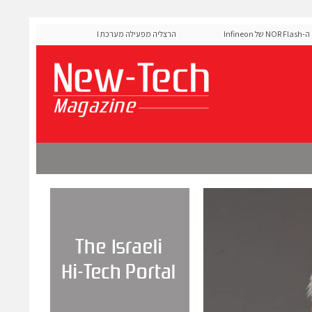
MediaTek אישרה את זיכרון ה-NOR Flash של Infineon
הרצליה מפעילה מערכת AI לניהול אדפטיבי של רמזורים