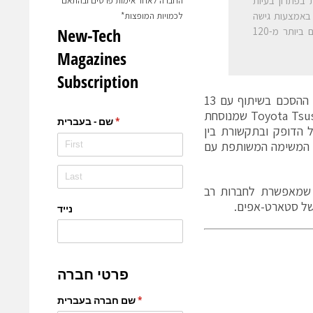
 70 שנה אלא גם מצוינות בפתרון בעיות
החברה לאחר אימות פרטים ובהתאם
 באמצעות גישה
לכמויות המופצות*
לפלטפורמה של Toyota Tsusho שמאפשרת פריסה של טכנולוגיות ומוצרים חדשים ביותר מ-120
ללי דוד, שותפה, מנהלת הפיתוח העסקי של OurCrowd, שתוביל את יישום ההסכם בשיתוף עם 13
המשרדים הגלובליים של OurCrowd: "אנו מאמינים בתפישת העולם של Toyota Tsusho שמנוסחת
, "במקום, עם היד על הדופק ובתקשורת בין
מת המשימה המשותפת עם
נה שמאפשרת לחברות רב
של סטארט-אפים.