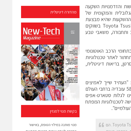
Toyota Tsush טכנולוגיות חדישות והזדמנויות השקעה
לובלית והמקומית של
מהדורה דיגיטלית
 של 1.28 מיליארד דולר, זרם ההשקעות שהיא מבצעת
ו-200 חברות הסטארט-אפ המבטיחות בפורטפוליו שלה לבין מעמדה של Toyota Tsusho בשווקים
 ותחבורה, משאבי טבע
חומי הרכב האוטונומי
תחתור לאתר טכנולוגיות
טן, בריאות דיגיטלית,
Minoru Mura, סגן נשיא, מנכ"ל אזורי והמדען הראשי, Toyota Tsusho: "העתיד שייך לאמיצים
שמיישמים טכנולוגיות המשנות את כללי המשחק. Toyota Tsusho, על 58,000 עובדיה ברחבי העולם
נו לגלות סטארט-אפים
ו חיים ולהשקיע בהם. באמצעות OurCrowd נקבל גישה לטכנולוגיות המפתח
ולמיים".
בקשת מנוי למגזין
ג'ון מדבד, מייסד ומנכ"ל OurCrowd: "אנו גאים לשתף פעולה עם חברת סחר כמו Toyota Tsusho. הם
מנוי מותנה במילוי הטופס, באישור