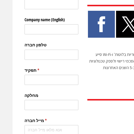
סיוה: הביקוש הגדל לקישוריות בלוטות' ו-Wi-Fi סייע
רה להשיג יותר מ-100 הסכמי רישוי ולספק טכנולוגיות