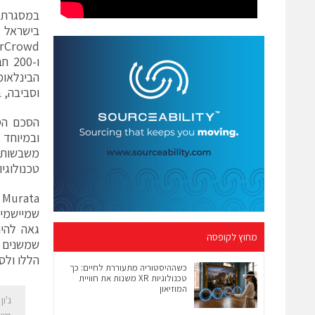
בישראל 
הבינלאו
וסביבה, ב
הסכם הס
ובמיוחד 
משבשות ב
טכנולוגי
גאה להיו
מחוץ לקופסה
הללו ולס
כשההיסטוריה מתעוררת לחיים: כך
טכנולוגיות XR משנות את חוויית
המוזיאון