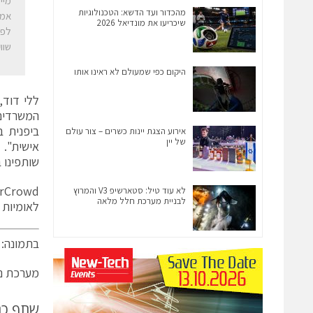
מהכדור ועד הדשא: הטכנולוגיות
אמי
שיכריעו את מונדיאל 2026
שוו
היקום כפי שמעולם לא ראינו אותו
אירוע הצגת יינות כשרים – צור עולם
של יין
אישית". 
שותפינו ב- Toyota Tsushoועם הסטארט-אפים ב
לא עוד טיל: סטארשיפ V3 והמרוץ
לבניית מערכת חלל מלאה
לאומיות 
בתמונה: ג'
מערכת ני
שתף כ