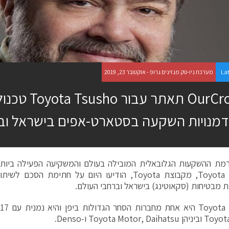
La
מערכת ניו-טק מגזינים גרופ - אוקטובר 23, 2019
OurCrowd תאתר ע
דמנויות השקעה בסטארט-אפים בישראל וב
מת ההשקעות הגלובאלית המובילה בעולם והמשקיעה הפעילה ביותר ב
Toyota Tsusho, מקבוצת Toyota, הודיעו היום על חתימת 
ות מבטיחות (סקאוטינג) בישראל וברחבי העולם.
Toyota Motor, D ו-Denso.