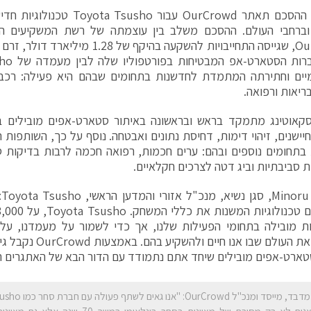
במסגרת ההסכם תאתר OurCrowd עבור o
וברחבי העולם. ההסכם משלב בין עוצמתה של רשת המשקיעים הג
OurCrowd, שגייסה התחייבויות להשקעה בהיקף
מיים וחתירתה המתמדת לחדשנות בתחומים שבהם היא פעילה: רכב
ריאות ורפואה.
קאוטינג מתמקד בראש ובראשונה באיתור סטארט-אפים מובילים בת
חיישנים, זיהוי דימות, דחיסת נתונים ואבטחה. נוסף על כך, השותפות 
תחומים נוספים ובהם: ערים חכמות, רפואה חכמה לרבות בדיקות סר
ות סביבתיות וביג דטה לצרכים חקלאיים.
ta
ת מובילה בתחומי הפעילות שלנו, אך כדי לשמור על מעמדנו, עלי
שמשנים את העולם שבו אנ
טארט-אפים מובילים שיחד אתם נתמודד עם הדור הבא של האתגרים הע