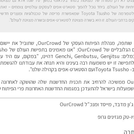
מייצגים לא רק מסורת של מצוינות בסחר בינלאומי במשך
תיות של העולם. ביחד נוכל להפוך סטארט-אפים לעסקים עולמיים צומחים – זאת
קים ברחבי העולם. זו היא בשורה מצוינת לסטארט-אפים ובשורה מצוינת לעולם".
ביפנית במלים: Genchi, Genbutsu, Genjitsu דהיינו
לתפישה זו יש משמעות רבה בעינינו והיא תנחה את עבודתנו להגש
קהילה שלנו".
OurCrowd ממשיכה להרחיב את תכנית החדשנות שלה שהושקה לאחרו
שפועלות בישראל להתעדכן במגמות החדשנות האחרונות פרי הפיתוח 
ון מדבד, מייסד ומנכ"ל OurCrowd
ו-טק מגזינים גרופ
תבה