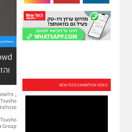
test News
והז
NEW-TECH EXHIBITION VIDEO
, פלטפור
טכנולוגי
Toyota Group וביניהן aihatsu