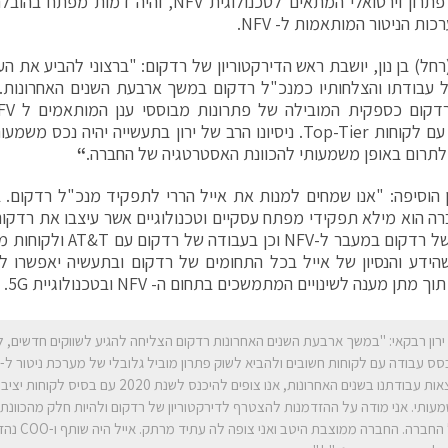
החברה לפתרון וירטואלי המתאים לטכנולוגית NFV, 
ות הניטור המותאמות ל- NFV.
רחל) בן נון, יושבת ראש הדירקטוריון של רדקום: "ברצוני להביע את הע
 עבודתו והצלחותיו כמנכ"ל רדקום במשך ארבעת השנים האחרונות. י
דקום כספקית המובילה של פתרונות מבוססי ענן המותאמים ל NFV
ובעבודה עם לקוחות Top-Tier. ניסיונו הרב של ירון בתעשייה יהיה נ
תרום באופן משמעותי להכוונת האסטרטגיה של החברה.
“
ון הוסיפה: "אנו שמחים למנות את אייל הררי לתפקיד מנכ"ל רדקום.
רה הוא מילא תפקידי מפתח עסקיים וטכנולוגיים אשר עיצבו את רדקו
בהובלה של רדקום במעבר ל-NFV
הידע והנסיון של אייל בכל התחומים של רדקום ובתעשיה יאפשרו ל
מתן מענה לשינויים המתמשכים בתחום ה- NFV ובטכנולוגיית 5G.
ירון רבקאי: "במשך ארבעת השנים האחרונות רדקום הצליחה להגיע לשווקים חדשים, ל
תוצאות עבודתנו בשנים האחרונות, אנו צופים להיכנס לשנת 2020
עותי. אני מודה על ההזדמנות להצטרף לדירקטוריון של רדקום ולהיות חלק מהכוונ
של החברה. החברה ממ