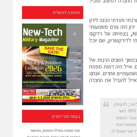
והיה דמות מפתח בהובלת החברה למיצוב מוביל
מהדורה דיגיטלית
רכתי ותודתי הכנה לירון
רון היה גורם משמעותי
,
בצמיחה של רדקום
כס משמעותי לדירקטוריון, שם יוכל
 במשך השנים הרבות של
ם. אייל היה דמות מפתח
 וכן בעבודה של רדקום עם AT&T ולקוחות משמעותיים אחרים. אנחנו
אייל להוביל את החברה
ייצר, להעמיק
ולבסס עבודה עם לקוחות חשובים ולהביא לשוק פתרון מוביל גלובלי של מערכת ניטור ל- NFV. לאור
בקשת מנוי למגזין
 עם בסיס לקוחות יציב וצבר הזמנות
ת האסטרטגיה
מנוי מותנה במילוי הטופס, באישור
וצבת היטב ואני צופה לה עתיד מרתק. אייל היה שותף ו-COO נהדר ואני מאחל לו