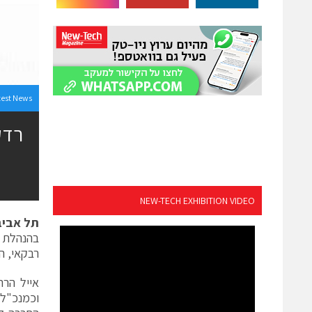
test News
רדק
NEW-TECH EXHIBITION VIDEO
תל אביב
רבקאי, ה
וכמנכ"ל ADCOM Inc