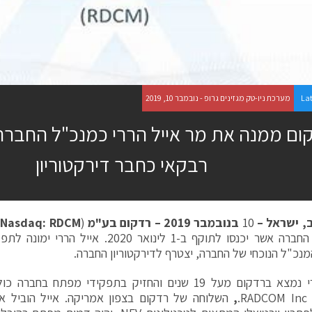
La
מערכת ניו-טק מגזינים גרופ - נובמבר 10, 2019
ום ממנה את מר אייל הררי כמנכ"ל החברה 
רבקאי כחבר דירקטוריון
,
ישראל
–
10
בנובמבר
2019 –
רדקום בע
"
מ
(
Nasdaq: RDCM
)
בהנהלת החברה אשר יכנסו לתוקף ב-1 לינואר 020
מנכ"ל הנוכחי של החברה, יצטרף לדירקטוריון החברה.
R.
,
השלוחה של רדקום בצפון אמריקה. אייל הוביל א