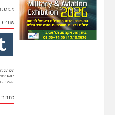
מערכת ני
שתף כ
Relic 
האפליקטיב
כתבות 