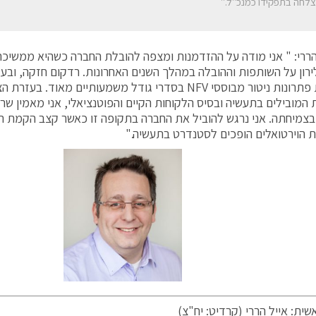
לחה בתפקידו כמנכ"ל."
הררי: " אני מודה על ההזדמנות ומצפה להובלת החברה כשהיא ממשיכה
ירון על השותפות וההובלה במהלך השנים האחרונות. רדקום חזקה, ובעל
בהטמעת פתרונות ניטור מבוססי NFV בסדרי גודל משמעותיים מאוד.
 המובילים בתעשיה ובסיס הלקוחות הקיים והפוטנציאלי, אני מאמין ש
ת הוירטואלים הופכים לסטנדרט בתעשיה."
שית: אייל הררי (קרדיט: יח"צ)