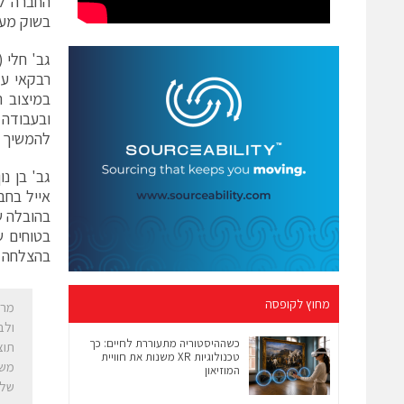
בשוק מערכ
גב' חלי (
רבקאי על
במיצוב ר
להמשיך ל
גב' בן נ
אייל בחב
בטוחים ש
בהצלחה תוך 
מחוץ לקופסה
מר 
כשההיסטוריה מתעוררת לחיים: כך
טכנולוגיות XR משנות את חוויית
משמ
המוזיאון