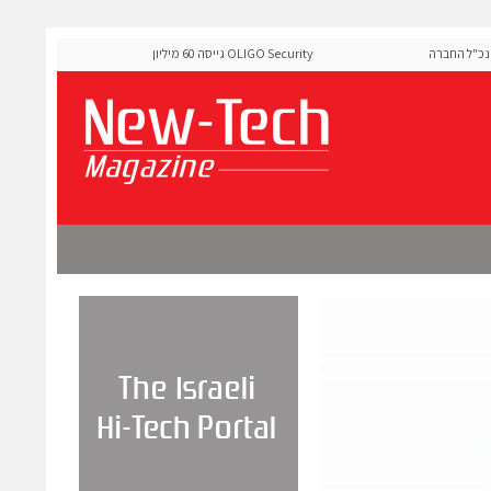
 החברה
OLIGO Security גייסה 60 מיליון דולר להרחבת פלטפורמת אבטחת
ה-Runtime בעידן מתקפות ה-AI