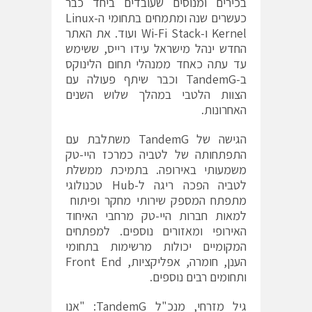
בכירים ומנוסים שעובדים ביחד כבר
כעשרים שנה ומתמחים בתחומי ה-Linux
Kernel ו-Wi-Fi Stack ועוד. את האתר
החדש ינהל מישראל עידו רייס, ששימש
עד עתה כאחד ממנהלי תחום הלינוקס
ב-TandemG וכבר שיתף פעולה עם
הצוות הלטבי במהלך שלוש השנים
האחרונות.
הגישה של TandemG משתלבת עם
התפתחותה של לטביה כמרכז היי-טק
משמעותי באירופה. בתמיכת ממשלת
לטביה הפכה ריגה ל-Hub טכנולוגי
מתפתח המספק שירותי מחקר ופיתוח
למאות חברות היי-טק מרחבי האיחוד
האירופי ומאזורים נוספים. למפתחים
המקומיים יכולות מרשימות בתחומי
הענן, חומרה, אפליקציות, Front End
ותחומים רבים נוספים.
גיל מזרחי, מנכ"ל TandemG: "אנו