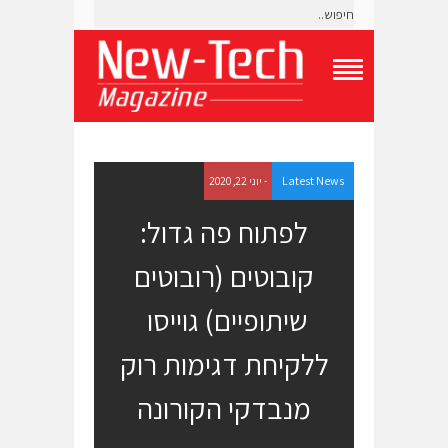
T
o
g
g
l
e
Latest News
- יוני 22, 2020
N
a
לפתוח פה גדול:
v
i
קובוטים (רובוטים
g
a
t
שיתופיים) גוייסו
i
o
ללקיחת דגימות רוק
n
M
e
מנבדקי הקורונה
n
u