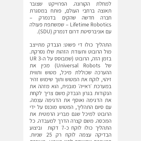
למחלת הקורונה. הפרוייקט שצובר
תאוצה ברחבי העולם, פותח במסגרת
חברה חדשה שהקים בדנמרק –
Lifetime Robotics – שמשתפת פעולה
עם אוניברסיטת דרום דנמרק (SDU).
התהליך כולו די פשוט: הנבדק מתייצב
מול הרובוט ותעודת הזהות שלו נסרקת.
בזמן הזה, הרובוט (שמבוסס על ה-UR 3
של Universal Robots) מכין את
ההערכה שכוללת מיכל, מטוש ותווית
זיהוי, לוקח את המטוש ותוך שימוש זהיר
במערכת ׳ראייה׳ מובנית, הוא מזהה את
הנקודות בגרון הנבדק משם צריך לקחת
את הדגימה ואוסף את הדגימה עצמה.
עם סיום התהליך, המטוש מוכנס על ידי
הרובוט למיכל שגם מבריג הרמטית את
המכסה. משם קצרה הדרך למעבדה. כל
התהליך כולו לוקח כ-7 דקות וביצוע
הבדיקה עצמה לוקח רק 25 שניות.