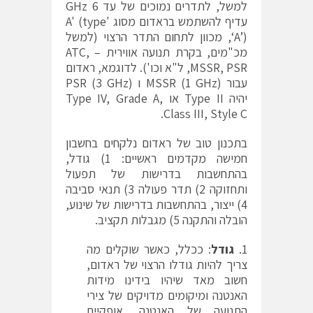
למשל, לתדרים נמוכים של עד 6 GHz
עדיף להשתמש בראדום מסוג 'A' (type
‘A’), מכוון לתחום התדר הרצוי (למשל
מכ"מים, בקרת תנועה אווירית – ATC,
MSSR, PSR, ל"א וכו'). לדוגמא, ראדום
עבור MSSR (1 GHz) ו PSR (3 GHz)
יהיה Type II או Type IV, Grade A,
Class III, Style C.
בתכנון טוב של ראדום נלקחים בחשבון
חמישה מקדמים ראשיים: 1) גודל,
בהתחשבות בדרישות של תפעול
ותחזוקה 2) תדר פעולה 3) תנאי סביבה
4) ייצור, בהתחשבות בדרישות של שינוע,
הובלה והתקנה 5) מגבלות תקציב.
גודל
: ככלל, כאשר שוקלים מה
צריך להיות גודלו הרצוי של ראדום,
חשוב מאד שיהיו בידינו מידות
האנטנה ומיקומים מדויקים של צירי
התנועה של האנטנה, אופקיים