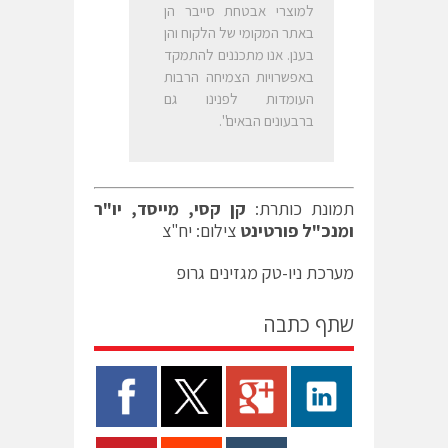
למוצרי אבטחת סייבר הן
באתר המקומי של הלקוח והן
בענן. אנו מתכננים להתמקד
באפשרויות הצמיחה הרבות
העומדות לפנינו גם
ברבעונים הבאים".
תמונת כותרת:
קן קסי, מייסד, יו"ר
ומנכ"ל פורטינט
צילום: יח"צ
מערכת ניו-טק מגזינים גרופ
שתף כתבה