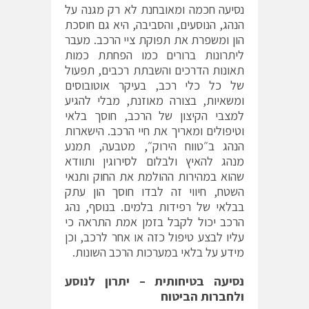
נסיעה חכמה ומאובחנת לא רק מגנה על
הנהג, הנוסעים, והסביבה, היא גם חוסכת
הון ומשפרת את תפוקת ציי הרכב. מעבר
ליתרונות ברורים כמו הפחתת כמות
תאונות הדרכים והשבתת רכבים, תפעול
של כל כלי רכב, בעיקר אוטובוסים
ומשאיות, בצורה מאוזנת, מבלי להגיע
למצבי הקיצון של הרכב, חוסך בלאי
וטיפולים ומאריך את חיי הרכב. הישארות
הנהג ב״טווח הירוק״, מטבעה, תמנע
מנהג להאיץ ולבלום לסירוגין ותוודא
שהוא במהירות ההולמת את החוק ותנאי
השטח, חיווי זה לבדו חוסך הון עתק
בבלאי של רפידות בלמים. בנוסף, נהג
הרכב יכול לקבל בזמן אמת התראה כי
עליו לבצע טיפול כזה או אחר לרכב, וכן
מידע על בלאי במערכות הרכב השונות.
נסיעה בטיחותית – יתרון לנוסע
ולחברות הביטוח