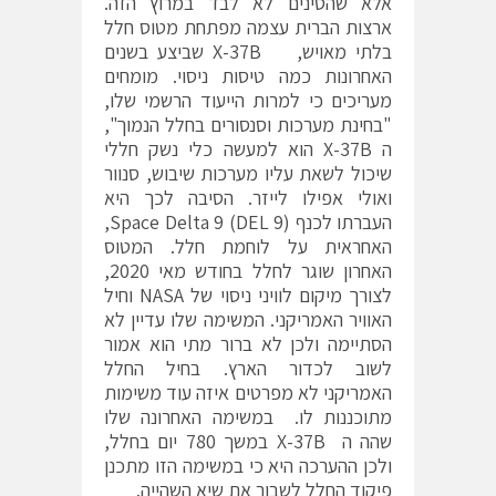
אלא שהסינים לא לבד במרוץ הזה.
ארצות הברית עצמה מפתחת מטוס חלל
בלתי מאויש, X-37B שביצע בשנים
האחרונות כמה טיסות ניסוי. מומחים
מעריכים כי למרות הייעוד הרשמי שלו,
"בחינת מערכות וסנסורים בחלל הנמוך",
ה X-37B הוא למעשה כלי נשק חללי
שיכול לשאת עליו מערכות שיבוש, סנוור
ואולי אפילו לייזר. הסיבה לכך היא
העברתו לכנף Space Delta 9 (DEL 9),
האחראית על לוחמת חלל. המטוס
האחרון שוגר לחלל בחודש מאי 2020,
לצורך מיקום לוויני ניסוי של NASA וחיל
האוויר האמריקני. המשימה שלו עדיין לא
הסתיימה ולכן לא ברור מתי הוא אמור
לשוב לכדור הארץ. בחיל החלל
האמריקני לא מפרטים איזה עוד משימות
מתוכננות לו. במשימה האחרונה שלו
שהה ה X-37B במשך 780 יום בחלל,
ולכן ההערכה היא כי במשימה הזו מתכנן
פיקוד החלל לשבור את שיא השהייה.