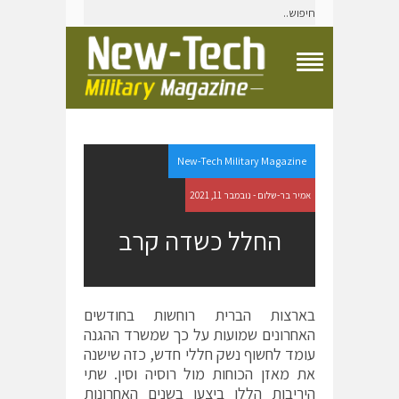
T
o
g
g
l
e
New-Tech Military Magazine
N
a
אמיר בר-שלום - נובמבר 11, 2021
v
i
החלל כשדה קרב
g
a
t
i
o
בארצות הברית רוחשות בחודשים
n
האחרונים שמועות על כך שמשרד ההגנה
M
e
עומד לחשוף נשק חללי חדש, כזה שישנה
n
את מאזן הכוחות מול רוסיה וסין. שתי
u
היריבות הללו ביצעו בשנים האחרונות