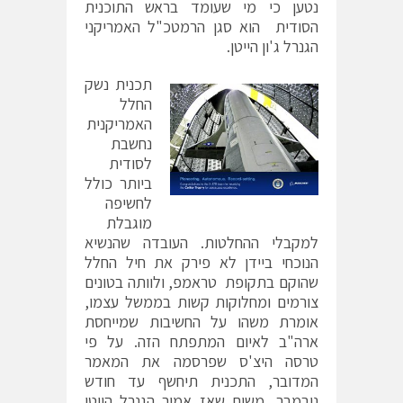
נטען כי מי שעומד בראש התוכנית
הסודית הוא סגן הרמטכ"ל האמריקני
הגנרל ג'ון הייטן.
תכנית נשק
החלל
האמריקנית
נחשבת
לסודית
ביותר כולל
לחשיפה
מוגבלת
למקבלי ההחלטות. העובדה שהנשיא
הנוכחי ביידן לא פירק את חיל החלל
שהוקם בתקופת טראמפ, ולוותה בטונים
צורמים ומחלוקות קשות בממשל עצמו,
אומרת משהו על החשיבות שמייחסת
ארה"ב לאיום המתפתח הזה. על פי
טרסה היצ'ס שפרסמה את המאמר
המדובר, התכנית תיחשף עד חודש
נובמבר, משום שאז אמור הגנרל הייטן