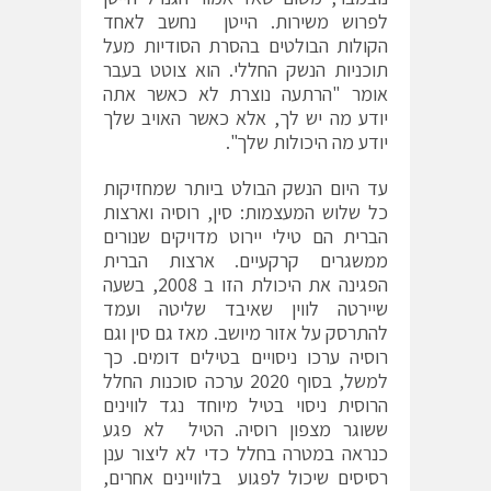
לפרוש משירות. הייטן נחשב לאחד
הקולות הבולטים בהסרת הסודיות מעל
תוכניות הנשק החללי. הוא צוטט בעבר
אומר "הרתעה נוצרת לא כאשר אתה
יודע מה יש לך, אלא כאשר האויב שלך
יודע מה היכולות שלך".
עד היום הנשק הבולט ביותר שמחזיקות
כל שלוש המעצמות: סין, רוסיה וארצות
הברית הם טילי יירוט מדויקים שנורים
ממשגרים קרקעיים. ארצות הברית
הפגינה את היכולת הזו ב 2008, בשעה
שיירטה לווין שאיבד שליטה ועמד
להתרסק על אזור מיושב. מאז גם סין וגם
רוסיה ערכו ניסויים בטילים דומים. כך
למשל, בסוף 2020 ערכה סוכנות החלל
הרוסית ניסוי בטיל מיוחד נגד לווינים
ששוגר מצפון רוסיה. הטיל לא פגע
כנראה במטרה בחלל כדי לא ליצור ענן
רסיסים שיכול לפגוע בלוויינים אחרים,