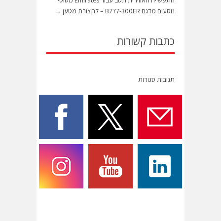
התעשייה האווירית תסב עבור Emirates מטוסי
נוסעים מדגם B777-300ER – לתצורת מטען
→
כתבות קשורות
תגובות סגורות