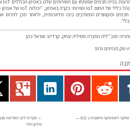
וליצור
מקנזי, מנהל כללי של תחום IoT 
חכמים ומקושרים המשלבים בינה מלאכותית, ולאחר מכן לפרוס את
לי".
תרת: מנכ"לית החברה ססיליה יצחק. קרדיט: אוראל כהן
ו-טק מגזינים גרופ
תבה
חקר לאופטיקה חישובית ב-SCE
→
←
מיליון דולר