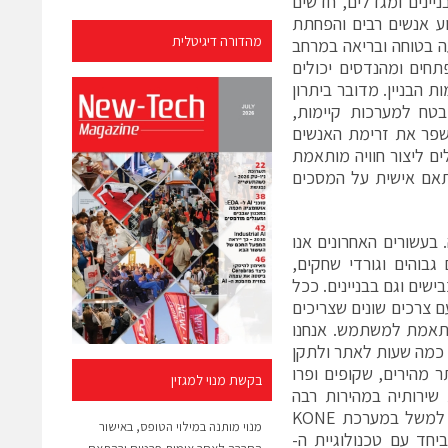
ניינים ומגדלים, חדשים
וע אנשים רבים והפחתת
מהדורה דיגיטלית
ה בטוחה ובריאה במרחב
חים ומהנדסים יכולים
 הבניין. מדובר ביתרון
בטח למערכות קיימות,
לשפר את זרימת האנשים
הדיגיטלית של KONE, בתי מלון יכולים ליצור חוויה מותאמת
ותאם אישית על המסכים
ולם המשתנה. בעשורים האחרונים אנו
 גבוהים וגורדי שחקים,
שים וגם בבניינים. ככל
ם צרכים שונים שצריכים
ותאמת למשתמש. אנחנו
ו כמה שעות לאתר ולתקן
ר מהירים, שקופים ופרו
בקשת מנוי למגזין
KONE להגדיל ולהתאים את שירותיה במהירות רבה
ובאופן מדויק יותר עבור צרכי הלקוחות שלה באזורים שונים. ניתן לראות זאת למשל במערכת KONE
מנוי מותנה במילוי הטופס, באישור
י ענן, ביחד עם טכנולוגיית ה-