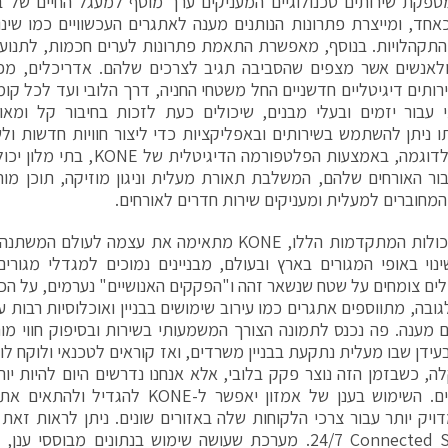
KO מספקת שירותים טכנולוגיים המעניקים ערך מוסף למעגל החיים של ב
כאחד, ומייצרת פתרונות הנותנים מענה לאתגרים העכשוויים כמו שינ
התקהלויות. בנוסף, מאפשרת התאמת פתרונות לערים חכמות, לתנוע
ולאנשים אשר מצפים שהסביבה תגיב לצרכים שלהם. אדריכלים, מפת
רותים דיגיטליים חדשניים החל משטחי החניה, דרך הלובי ועד לכל קומות
עבור יזמים ובעלי מבנים, שיכולים כעת לזכות בחיבור קל ומאו
 ניתן להשתמש בשירותים ובאפליקציות כדי ליצור חוויות חדשות ו
במרחב. לדוגמה, באמצעות הפלטפורמה 
ור האורחים שלהם, המשלבת תאורת מעלית וניגון מוזיקה, תוכן מ
 המחוברים למעלית ומעניקים שירות חדרים לאורחים.
בנוסף ליכולות המתקדמות הללו, KONE מתאימה את עצמה לע
נוי באופי המגורים בארץ ובעולם, מבניינים נמוכים למגדלי מגורים
ם צומחים על שטח שנשאר זהה ו"הפקקים האנושיים" נערמים, על הכבי
גובה, מתווספים אתגרים כמו עירוב שימושים בבניין ואוכלוסיות רבות ע
מענה. פה נכנס לתמונה הצורך המשמעותי בשירות ובסיפוק חווי מ
עידן שבו מעלית נתקעת בבניין משרדים, ואז קוראים לטכנאי ולוקח ל
, כשבזמן הזה נוצר פקק בלובי, אלא אנחנו נדרשים היום להיות יות
אקבטיביים. השימוש בענן של אמזון יאפשר ל-
24/7 Connected Services. מערכת שעושה שימוש בנתונים מבוסס