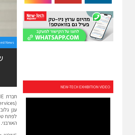
test News
NEW-TECH EXHIBITION VIDEO
האורבני.