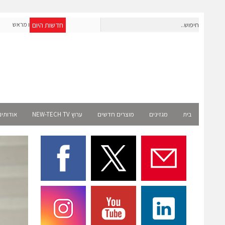
חדשות היום
חברת IAIG גייסה 6 מיליון דולר להקמת חברות תוכנה שנבנו מראש
לעידן ה-AI
Select 
בית
מגזינים
מוצרים חדשים
ערוץ NEW-TECH TV
אודותינ