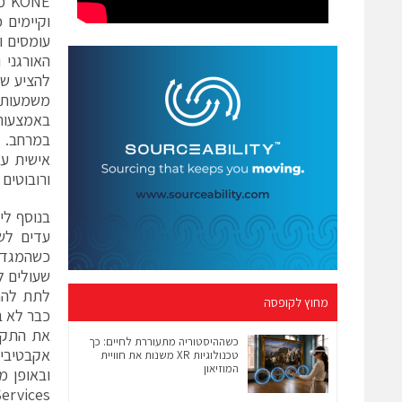
NE
וקיימים 
עומסים ו
האורגני 
להציע שי
משמעותי 
באמצעותו
אישית עב
ורובוטים
עדים לשי
כשהמגדלי
שעולים ל
לתת להם 
מחוץ לקופסה
כבר לא ב
את התקלה
כשההיסטוריה מתעוררת לחיים: כך
טכנולוגיות XR משנות את חוויית
המוזיאון