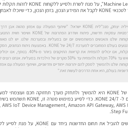
"Machine Learning", על מנת לשרת ול
ן הנכון, כדי שיוכלו לאבחן ולתקן במהירות תקלות.
ססיליה יצחק, מנכ"לית KONE ישראל: "שיתוף הפעולה עם אמזון מהווה אב
הזדמנויות עסקיות חדשות, פיתוח ושדרוג הפתרונות של
וחות שלנו והאנשים המשתמשים יום יום במעליות ובמערכות שלנו. יש לנו מאו
ודרגנועים בעולם המחוברים למערכת 24/7 של KONE. באמצעות ניתו
התקלות, אנו יכולים להפחית את קריאות התיקונים ביו
מראש עד 70% תקלות ולהפחית עד 50% מקרים של הילכדות במעליות. אנחנו
וחות שלנו ולהמשיך לספק להם יתרונות ייחודיים וחדשניים, ושיתוף הפעולה עם אמז
שניות בעולם, היא אחת הדרכים לעשות זאת."
השאיפה של KONE היא להמשיך ולתחזק מערך תחזוקה חכם ועוצמתי ל
המחוברים ל- KONE 24/7. כדי לסייע
Step Fu
"אנו נרגשים להוביל את תחום החדשנות ביח