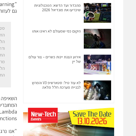
מהכדור ועד הדשא: הטכנולוגיות
שיכריעו את מונדיאל 2026
גם לעזור לטכנאי KONE לקבל את המידע הנכון, בזמ
היקום כפי שמעולם לא ראינו אותו
הלק
אירוע הצגת יינות כשרים – צור עולם
של יין
הלק
החד
לא עוד טיל: סטארשיפ V3 והמרוץ
לבניית מערכת חלל מלאה
nctions.