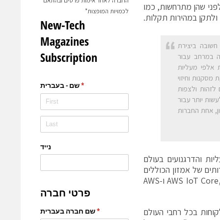
החברה לאחר אימות פרטים ובהתאם
סייע ללקוחות KONE לזהות תקלות לפני שהן מתרחשות, כמו
לכמויות המופצות*
ן דרך חשובה ביצירת
 KONE ושיפור חווית התנועה במרחב עבור
ת אלפי מעליות
ח הנתונים, הסקת מסקנות וחיזוי
תר מ-40%. בנוסף, אנו יכולים לזהות ולצפות
 רוצים לעשות יותר עבור
ון, אחת החברות
מעליות והדרגנועים בעולם
 במימוש מטרה זו, KONE תשתמש בשירותים של אמזון הכוללים
AWS IoT Core, AWS IoT Device Management, Amazon API Gateway, AWS Lambda ו-AWS
ד עם KONE, על מנת לסייע ללקוחות בכל רחבי העולם