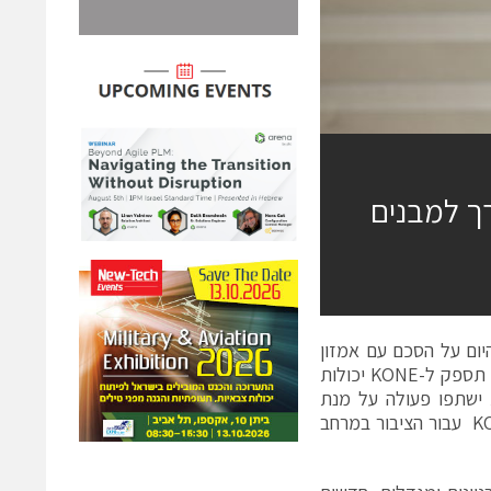
KONE ואמזון בדרך למבנים
ה היום על הסכם עם אמזון
(AWS- Amazon Web Services), בעלת שירותי הענן המובילים בעולם. אמזון תספק ל-KONE יכולות
Inte) ו-Analytics. בנוסף, החברות ישתפו פעולה על מנת
לפתח טכנולוגיות חדשות שיובילו לשדרוג ביצועי השירותים והפתרונות של KONE עבור הציבור במרחב