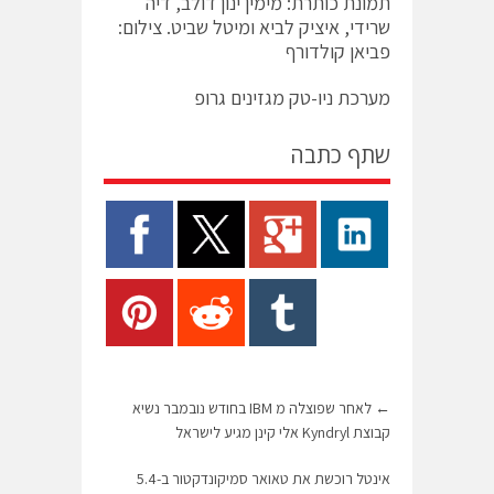
תמונת כותרת: מימין ינון דולב, דיה
שרידי, איציק לביא ומיטל שביט. צילום:
פביאן קולדורף
מערכת ניו-טק מגזינים גרופ
שתף כתבה
←
לאחר שפוצלה מ IBM בחודש נובמבר נשיא
קבוצת Kyndryl אלי קינן מגיע לישראל
אינטל רוכשת את טאואר סמיקונדקטור ב-5.4