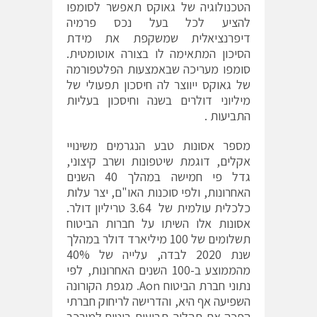
הטכנולוגיה של גאוקס תאפשר לסומפו
להציע לכל בעל נכס פרמיה
דיפרנציאלית שמשקפת את מידת
הסיכון המתאימה לו בצורה אוטומטית.
סומפו מעריכה שבאמצעות הפלטפורמה
של גאוקס ייווצר לה חיסכון תפעולי של
מיליוני דולרים בשנה וחיסכון בעליות
התביעות .
מספר אסונות טבע הנגרמים משינויי
אקלים, דוגמת שיטפונות ושרב קיצוני,
גדל פי חמישה במהלך 40 השנים
האחרונות, ולפי סוכנות האו"ם, יצר עלות
כלכלית עולמית של 3.64 טריליון דולר.
אסונות אלו השיתו על חברות הביטוח
תשלומים של 100 מיליארד דולר במהלך
שנת 2020 לבדה, עלייה של 40%
מהממוצע ב-100 השנים האחרונות, לפי
נתוני חברת הביטוח Aon. מגפת הקורונה
השפיעה אף היא, והדרישה לריחוק חברתי
הפכה את תהליך תביעות ביטוח למורכב