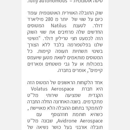
טיסה אוטונומית – fully autonomous.
שוק התובלה האווירית האוטונומית עומד
כיום על שווי של יותר מ 280 מיליארד
דולר. לטענת Natilus המטוסים
החדשים שלה מרחיבים את שווי השוק
הזה לכמעט חצי טריליון דולר. "השינוי
שלנו בפלטפורמה בלבד ללא הצורך
בשינוי תשתיות תעופה קיימות. כל
המטוסים מותאמים לשאת מטען שיועמס
במכולות או על גבי משטחים ומארזים
קיימים", אומרים בחברה.
אחד הלקוחות הראשונים של המטוס הזה
היא חברת Volatus Aerospace
הקנדית שמציעה שירותי מל"ט
מתקדמים. בשנה האחרונה החלה החברה
להתמקד בתחום ההובלה הלא מאויישת ,
כשהיא חותמת חוזהנוסף עם
Avidrone Aerospace, שבונה מל"ט
תובלה אורבני בעל כושר נשיאה של