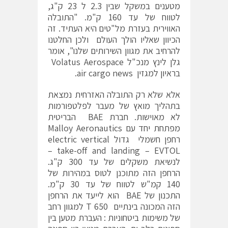
מטענים במשקל שבין 2.3 ל 23 ק"ג,
לטווח של עד 160 ק"מ. "התובלה
האווירית בעזרת מל"טים היא העתיד. זה
הכיוון שאליו הולך העולם ולכן החלטנו
להרחיב את מגוון השירותים שלנו", אומר
גלן לינץ מנכ"ל Volatus Aerospace
בראיון למגזין air cargo news.
אלא שלא רק התובלה האזרחית נמצאת
בתהליך מואץ של מעבר לפלטפורמות
לא מאוישות. חברת BAE הבריטית
מפתחת יחד עם Malloy Aeronautics
רחפן חשמלי גדול electric vertical
take-off and landing – EVTOL –
לנשיאת משקלים של עד 300 ק"ג.
הרחפן הזה מתוכנן לטוס במהירות של
140 קמ"ש לטווח של עד 30 ק"מ.
התכנון של BAE הוא לייעד את הרחפן
הזה המכונה בינתיים T 650 למגוון רחב
של משימות ביטחוניות : העברת מטען בין