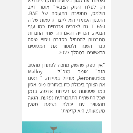
ואמינה עם מגוון ביצועים מתקדמים ולא
רק לפלח השוק הצבאי" אומר דייב
הולמס, מחטיבת התעופה של BAE.
התכנון העתידי הוא לייצר גרסאות של ה
T 650 גם לצרכים אזרחיים כמו ענף
הבנייה, הכרייה והאנרגיה. שתי החברות
מתכננות להתחיל בסדרת ניסויי טיסה
כבר השנה ולמסור את המטוסים
הראשונים במהלך 2023.
"אין ספק שהשוק מחכה לפתרון מהסוג
הזה" אומר מנכ"ל Malloy
Aeronautics, אוריול באיידה. " ראינו
את הצורך ביכולת כזו באזורים מוכי אסון
כמו שטפונות או רעידות אדמה. בזמן
שכל התשתית התחבורתית נפגעת, הגעה
מהאוויר עם יכולת נשיאת מטען
משמעותי, היא קריטית".