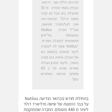
הדרכים הללו הוא דרמטי.
הובלה באוויר מהירה פי 50
מהובלה בים אבל גם יקרה
ממנה פי 13". הציטוט הזה
שייך לאלכסנדר מטיושב,
מנכ"ל חברת Natilus
המפתחת מל"טים
אוטונומיים לתובלה אווירית.
"Natilus שמה לה למטרה
ליצור מהפכה בנוסחה הזו
של הובלה איטית בים ויקרה
באוויר, וליצור פתרון הובלה
אווירית שיהיה זול ב 60
אחוזים מרמות המחירים
כיום".
בתחילת חודש פברואר הודיעה Natilus
על צבר הזמנות של שישה מיליארד דולר
ליותר מ 440 מטוסים. החברה שממוקמת