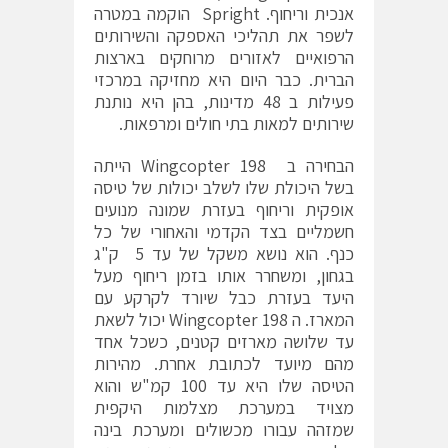
אנכית וריחוף. Spright הוקמה במטרה
לשפר את תהליכי האספקה והשירותים
הרפואיים לאזורים מרוחקים בארצות
הברית. כבר היום היא מחזיקה במרכזי
פעילות ב 48 מדינות, בהן היא נותנת
שירותים למאות בתי חולים ומרפאות.
הבחירה ב Wingcopter 198 הייתה
בשל היכולת שלו לשלב יכולות של טיסה
אופקית וריחוף בעזרת שמונה מנועים
חשמליים בצד הקדמי והאחורי של כל
כנף. הוא נושא משקל של עד 5 ק"ג
בגחון, ומשחרר אותו בזמן ריחוף מעל
היעד בעזרת כבל שיורד לקרקע עם
המארז. ה Wingcopter 198 יכול לשאת
עד שלושה מארזים קטנים, כשכל אחד
מהם מיועד לכתובת אחרת. מהירות
הטיסה שלו היא עד 100 קמ"ש והוא
מצויד במערכת מצלמות היקפית
שמזהה עבורו מכשולים ומערכת בינה