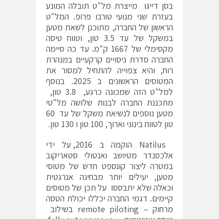
בסן דייגו מייצרת מל"ט תובלה המונע
בעזרת שני מנועי טורבו פרופ. המל"ט
הראשון של החברה, מתוכנן לשאת מטען
במשקל של עד 3.5 טון, וטווח טיסה
מקסימלי של 1667 ק"מ. עד כה סיימה
החברה סדרת ניסויים קרקעיים במנהרת
רוח, והיא צפוייה להתחיל למסור את
המטוסים הראשונים ב 2025. בנוסף
למל"ט הזה שמכונה כרגע, 3.8 טון,
מתכננת החברה לבנות שלושה מל"טי
מטען נוספים לנשיאת משקל של עד 60
טון לטווח בינוני וארוך, 100 טון ו 130 טון.
Natilus הוקמה ב 2016, על ידי
אלכסנדר מטיושב ואנטולי סטאריקוב
במטרה ליצור קונספט חדש של מטוסי
מטען, יעילים יותר מבחינה אנרגטית
וכאלה שלא יתבססו על תכן של מטוסים
קיימים. דגמי החברה יכללו יכולת הטסה
מרחוק – remote piloting בשילוב