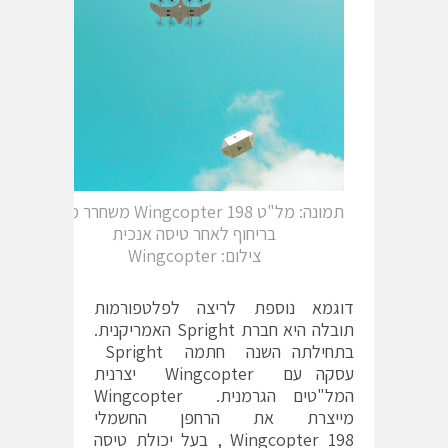
תמונה: מל"ט 198 Wingcopter משחרר מטען
בריחוף לאחר טיסה אנכית
צילום: Wingcopter
דוגמא נוספת לריצה לפלטפורמות
תובלה היא חברת Spright האמריקנית.
בתחילתה השנה חתמה Spright
עסקה עם Wingcopter יצרנית
המל"טים הגרמנית. Wingcopter
מייצרת את הרחפן החשמלי
Wingcopter 198 , בעל יכולת טיסה