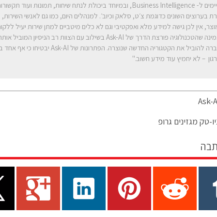
הקיימים ל- Business Intelligence, ובמיוחד ביכולת לנתח שיחות, תמונות ועוד
רת בערוצים השונים כדוגמת צ׳ט, סלאק וכיוב׳. למנהלים היום, כמו גם לאנשי השירות, 
וצר, אין לכן גישה למידע מלא ואפקטיבי וגם לא כלים מיטביים למתן שירות יעיל ללקוח
מאמינה שהטכנולוגיה פורצת הדרך של Ask-AI בשילוב עם הצוות רב הניסיון המוב
לחברה להוביל את הקטגוריה החדשה שנוצרה. הפתרונות של -AI
גון – לא יחמיץ עוד מידע חשוב."
ו-טק מגזינים גרופ
תבה