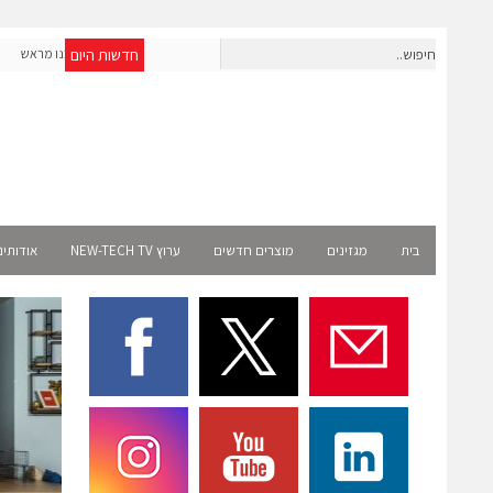
חדשות היום
חברת IAIG גייסה 6 מיליון דולר להקמת חברות תוכנה שנבנו מראש
לעידן ה-AI
elect
בית
מגזינים
מוצרים חדשים
ערוץ NEW-TECH TV
אודותינ