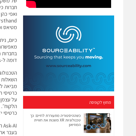
מטיאס ומ
כיום, נית
בחברות ת
דומה ל-Google Answers שמעניקה למשתמשים תשובות ישירות לשאלות בלי צורך להכנס לקישורים.
מביאה למ
כרטיסי ת
על עצמן,
מחוץ לקופסה
הלקוח״. 
כרטיסי י
כשההיסטוריה מתעוררת לחיים: כך
טכנולוגיות XR משנות את חוויית
המוזיאון