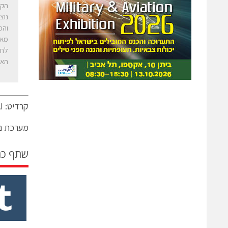
נוצ
והמ
האר
קרדיט: Ask-AI
מערכת ני
שתף כ