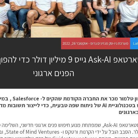
La
מערכת ניו-טק מגזינים גרופ - אוקטובר 26, 2022
הסטארטאפ Ask-AI גייס 9 מיליון דולר
הפנים ארגוני
ון טלמור מכר את החברה הקודמת שהקים ל-
Salesforce
, במי
טכנולוגיית
AI
של ניתוח שפה טבעית, כדי לייצור תשובות מדו
ארגונים
מיליון דולר