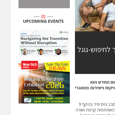
 כדי להפוך לחיפוש-גוגל
זם החדש הוא
יקות וישירות ממאגרי
חברת הסטארטאפ Ask-AI, שמפתחת מנוע חיפוש פנים ארגוני חדשני, השלימה סבב גיוס סיד בהיקף 9
. הסבב הובל על ידי הקרנות ורטקס ו- State of Mind Ventures, ובהשתתפות קרנות ושורה