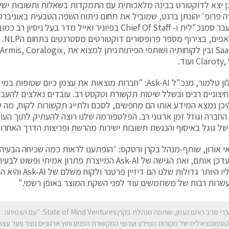
 פרופ' יהונתן ברנט, שמוביל את תחום ניתוח השפה הטבעית באוניבר
לברן לשעבר סמנכ"לית ו- Chief Of Staff בפיוניר ואייל מדר בעל ניסיון
בסטאר
במודל SaaS ובין לקוחותיה ושותפי הפיתוח ני
Claro ועוד.
לדברי אלון טלמור, מנכ"ל Ask-AI: "חברות מוצאות את עצמן כיום שט
וחיצוניים רבים ובשלל שיטות תקשורת וטקסט רב. עובדים נאלצים להעביר
יכן נמצא המידע אותו הם מחפשים, לסכם ולתייג תקשורות לקוח, מה ש
החברה וגוזל זמן ארגוני רב. הפלטפורמה שלנו רוצה להעתיק לתוך העול
 גוגל באיסוף והנגשת תשובות ישירות מהרשת ופריצות הדרך האחרונות ב -AI
אי אורון, שותף-מנהל בקרן ורטקס: ״הופתענו לראות כמה שכיחה הבעיה 
והקושי לעדכן אותם, ואת הגישה של Ask-AI המייצרת פתרון אמיתי
הפורטפוליו היותר גדולות ש
שרות רבות של משתמשים עוד לפני השקת המוצר באופן רשמי."
לדברי מרב רותם נעמן, שותפה מנהלת בקרן State of Mind Ventures: "עם הצמיחה
ספוננציאלית של מקורות המידע וערוצי התקשורת הפנים וחוץ ארגוניים נוצר פער עצו