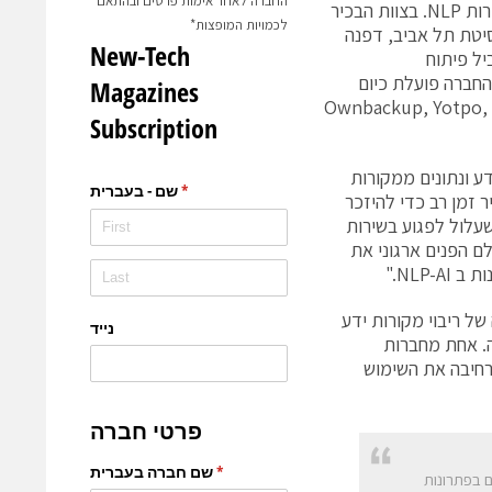
החברה לאחר אימות פרטים ובהתאם
לאחר מכן יצא לדוקטורט בבינה מלאכותית עם התמקדות בשאלות ותשובות ישירות NLP. בצוות הבכיר
לכמויות המופצות*
סיטת תל אביב, דפנה
 רב כמוביל פיתוח
טאפים, בצירוף מספר פרופסורים דוקטורטים מסטרנטים בתחום הNLP. החברה פועלת כיום
תן למצוא את Ownbackup, Yotpo, Armis, Coralogix,
ופות במידע ונתונים ממקורות
 זמן רב כדי להיזכר
עלול לפגוע בשירות
ם הפנים ארגוני את
NLP."
של ריבוי מקורות ידע
 ופשוט לבעיה. אחת מחברות
לנו הם דיזיין פרטנר ולקוח משלם של Ask-AI והיא הרחיבה את השימוש
ם בפתרונות