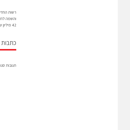
רשות החדשנ
והשמה לחרד
42 מיליון ש"ח
כתבות 
תגובות סגו