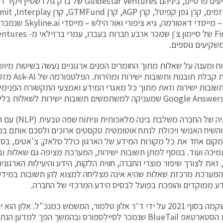
שקיעים נוספים.
וח ומענה על שאלות מתוך החומרים הפנים ארגוניים נעשה בשיטות מיושנו
מאפשרות קבלת ת
שובות ישירות וזאת מתוך כל מאגרי המידע ואמצעי התקשורת הפנימיים
הטכנולוגיה של החברה מש
קום אחד את כל מקורות המידע של הארגון כולל סלאק, צ'אטים, בסיסי
מיכה ועוד. בנוסף למתן תשובות ישירות, המערכת מציפה גם שאלות ובע
 זאת לצורך שיפור מוצרי החברה, חווית הלקוח, הידע והיעילות הארגוני
המערכת מרכזת שאלות שהיא אינה מצליחה למצוא להן תשובות במידע 
דע ממוקדים והופכת בפועל לבסיס הידע המרכזי של החברה.
בעבר את הסטארטאפ BlueTail שנמכר לסיילספורס ובהמשך הפך למ