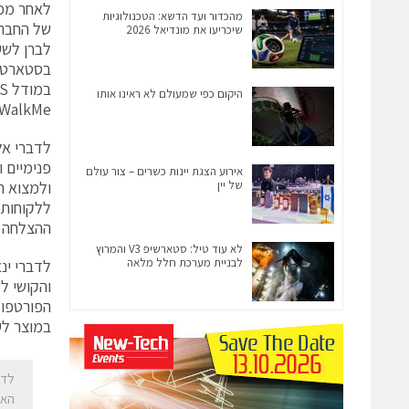
מהכדור ועד הדשא: הטכנולוגיות
של החברה
שיכריעו את מונדיאל 2026
היקום כפי שמעולם לא ראינו אותו
ty, WalkMe
פנימיים 
אירוע הצגת יינות כשרים – צור עולם
של יין
ולמצוא ה
ללקוחות 
ההצלחה של
לא עוד טיל: סטארשיפ V3 והמרוץ
לבניית מערכת חלל מלאה
לדברי ינ
במוצר לע
האק