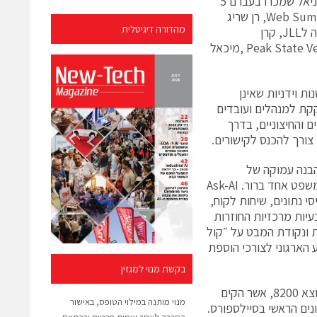
של משקיעים פרטיים, ביניהם Guidestar ventures של ברק גולדשטיין ויקיר דניאל שמכרו בעברם 5
חברות כיזמים, קרן גפן קפיטל, קרן AGP, קרן GTMFund, קרן Web Summit ,Interplay, רן שריג
מהדורה דיגיטלית
ואפי כהן – מייסדי דאטורמה, גיא ציפורי ואור הילש – מייסדי Skyline.ai שנמכרה לJLL, קרן
Firsthand של סיימון צ׳ן שמכר ארבע חברות בעברו, עמרי ברזילאי מ- Peak State Ventures ,מיכאל
ת וידניות שאינן
ובנות ותשובות ישירות ומהירות. הפלטפורמה של Ask-AI מזקקת למנהלים ועובדים
 והחיצוניים, בדרך
לבת בינה מלאכותית וניתוח שפה טבעית (NLP) עם הבנה עמוקה של
השאלות והשיח האנושי ויכולת לנתח אוטומטית טקסטים ארוכים ולסכם אותם במשפט אחד ברור. Ask-AI
 נתונים, שיחות לקוח,
יות מרכזיות החוזרות
ת ונקודת המבט על ״קול
הארגוני לצורכי הוספת
בקשת מנוי למגזין
Ask-AI הוקמה בסוף 2021 על ידי ד״ר אלון טלמור, המשמש כמנכ"ל. אלון הוא יוצא 8200, אשר הקים
מנוי מותנה במילוי הטופס, באישור
דען הנתונים הראשי בסיילספורס.