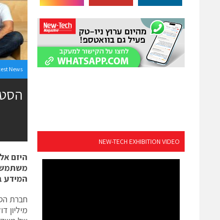
test News
NEW-TECH EXHIBITION VIDEO
היזם אל
משתמש ב
המידע ב