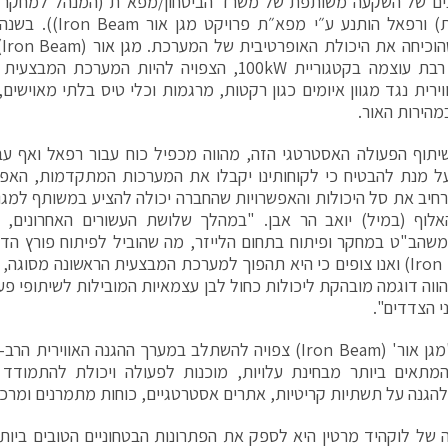
ים של השקעה משותפת של משרד הביטחון/מפא״ת (המנהל למחקר ו
טכנולוגית) ורפאל הותנע 
שהוכיחה את היכולת האופרטיבית של המערכת.
מגן
אור
(
קרקעית רבת עוצמה בקטגוריית 100kW, הצפויה להיות המ
וירית נגד מגוון איומים כגון רקטות, מרגמות וכלי טיס בלתי מאוישים
הירות האור.
תוף הפעולה האסטרטגי הזה, מהווה מכפיל כוח עבור רפאל ואף עב
ל מנת להבטיח כי לקוחותינו יקבלו את המערכות המתקדמות, האפקט
חיב את סל היכולות והאפשרויות שהחברה יכולה להציע במשותף למגוו
אלוף (במיל) יואב הר אבן. "במהלך שלושת העשורים האחרונים,
הב"ט במחקר ופיתוח בתחום הלייזר, מה שהוביל לפיתוח פורץ הדר
'(Iron Beam) ואנו צופים כי היא תהפוך למערכת המבצעית הראשונה מסו
מהווה דוגמה מובהקת ליכולות כחול לבן עצמאיות המובילות לשיתופי פ
י הצדדים".
מערכת 'מגן אור' (Iron Beam) צפויה להשתלב במערך ההגנה האוו
המתאים ביותר מבחינת עלויות, מוכנות לפעולה ויכולת להתמודד
הגנה על תשתיות קריטיות, אתרים אסטרטגיים, כוחות מתמרנים ומרכזי
של לוקהיד מרטין היא לספק את הפתרונות הבטחוניים הטובים ביותר