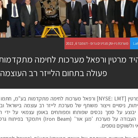
La
מערכת ניו-טק מגזינים גרופ - דצמבר 6, 2022
יד מרטין ורפאל מערכות לחימה מתקדמות
פעולה בתחום הלייזר רב העוצמה
לוקהיד מרטין [NYSE: LMT] ורפאל מערכות לחימה מתקדמות בע"מ
תוח, ניסויים וייצור משותף של מערכת לייזר רב עוצמה בישראל וב
יבוצע על סמך נכסים שפותחו ומפותחים באופן עצמאי על ידי 
במסגרת העבודה על מערכת 'מגן אור' ( Beam
 ולשווקים נוספים.