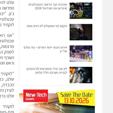
שלנו להי
מהכדור ועד הדשא: הטכנולוגיות
החדשה ומ
שיכריעו את מונדיאל 2026
ג'ון. "י
טכנולוגי
לוקהיד מ
היקום כפי שמעולם לא ראינו אותו
טכנולוג
מרגמות, 
אירוע הצגת יינות כשרים – צור עולם
של יין
לספק הגנ
העורף הי
וראש חטי
לא עוד טיל: סטארשיפ V3 והמרוץ
לבניית מערכת חלל מלאה
"לוקהיד 
לעידן הל
שלנו ברפ
לוקהיד 
ותת-מערכ