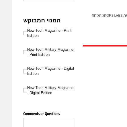
Deloitte ישראל רוכשת את OPS LABSהמתמחה