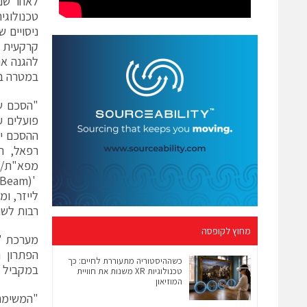
לאחר שנ
ניסויים 
להגנה או
במטרה במ
"הסכם שי
פועלים ע
ההסכם יר
רפאל, ה
מפא"ת/מש
לייזר, ו
רבות לשנ
מחוץ לקופסה
הפתרון 
כשההיסטוריה מתעוררת לחיים: כך
במקביל ל
טכנולוגיות XR משנות את חוויית
המוזיאון
"המשימה 