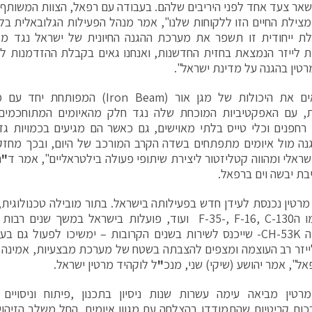
שאר צעד אחד לפני היריבים שלהם. בעבודה עם רפאל, הצוות המשותף 
צילת החיים הזו ללקוחות שלנו", אמר מנהל הפעילות הגלובאלית בלו
כולת ייחודית זו תשפר את מערכת ההגנה החיונית של ישראל נגד מגו
ית לייזר הנמצאת בחזית החדשנות, ואנחנו גאים בקבלת ההזדמנות 
רטין בהגנה על מדינת ישראל".
"אנו רואים את היכולות של מגן אור ( Beam
ית, עם האפקטיביות המוכחת שלה נגד חלק מהאיומים המתוחכמים 
רחפנים וכלי טייס בלתי מאוישים, גם כאשר הם מגיעים בכמויות ג
ה מול איומים מתפתחים בשדה הקרב המורכב של היום, ובכך מחזק
שראלי ומהווה קטליזטור ליצירת שיתופי פעולה בילטראליים", אמר ד
"
ר
בת יבשה וים ברפאל.
מרטין נכנסת לעידן חדש בפעילותה בישראל. בתור מובילה טכנולוגית,
שלנו, כמו הF-35-, F-16, C-130 ועוד, פועלות בישראל במשך 
הכבדה, ה CH-53K- שייכנס לשירות בשנים הקרובות – ימשיכו לפעול ג
ייזר רב העוצמה ומצפים להצבתה בשטח של מערכת מבצעיות, אמינה ו
אל", אמר יהושע (שיקי) שני, מנכ
"
ל לוקהיד מרטין ישראל.
מרטין מביאה עימה עשרות שנות ניסיון בתכנון ,פיתוח וניסויי
ות קריטיות שהתמודדו בהצלחה עם מגוון איומים, החל משלב הזיהוי 