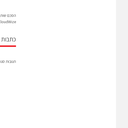
הסכם שותפ
CloudWize לקידום אבטחה בע
כתבות 
תגובות סגו