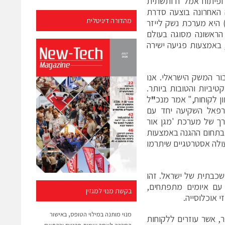
פיתוח אמל”ח ותשתית
ע״י מפא״ת פרויקט מגן אור Iron Beam)). בשנה האחרונה בוצעה סדרת
מהדורה דיגיטלית
Iron Beam) היא מערכת נשק לייזר
ערכת המבצעית הראשונה מסוגה בעולם
, באמצעות פגיעה ישירה
ור המשק הישראלי. אנו
יביות והטובות ביותר.
ן לקוחות," אמר מנכ
"
ל
 רפאל השקיעה יחד עם
ך של מערכת 'מגן אור
גה, בתחום ההגנה באמצעות
עולה אסטרטגיים שיתרמו
ירית הרב-שכבתית של ישראל. זהו
 עם איומים מתפתחים,
בקשת מנוי למגזין
 אוכלוסייה.
מנוי מותנה במילוי הטופס, באישור
, אשר עוזרים ללקוחות