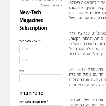
החברה לאחר אימות פרטים ובהתאם
יעזור להביא את היכולת
לכמויות המופצות*
קהיד מרטין, פרנק סנט
ון איומים מהאוויר, עם
להרחיב את השותפות של
Iron) המפותחת יחד עם משהב"ט, כפריצת דרך
ביותר, לרבות רקטות,
דולות. המערכת מיועדת
ת את יכולת ההגנה על
 רן גוזלי, סמנכ
"
ל בכיר
 הפלטפורמות האוויריות
שנים רבות ויחד עם מסוק התובלה
ם בעתיד. כעת אנחנו נכנסים
יעילה יחד עם השותפים
ם מוצלחים של מערכות
ועד הפגיעה. המומחיות