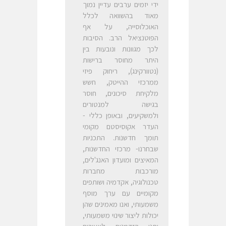
ידי יזמים ערבים עדיין נמוך
מאוד בהשוואה לכלל
האוכלוסייה, על אף
הפוטנציאל הרב. הסיבות
לכך מגוונות ונובעות בין
היתר מחוסר ברישות
(נטוורקינג), ריחוק פיזי
ממרכזי ההייטק, חשש
מלקיחת סיכונים, חוסר
בגישה למנטורים
ולמשקיעים, ובאופן כללי -
העדר אקוסיסטם מקומי
תומך חדשנות. התכניות
שבחרנו- מרכזי החדשנות,
המאיצים ומועדון האנג'לים,
מורכבות מחברות
טכנולוגיה, אקדמיה ושותפים
מקומיים עם ערך מוסף
משמעותי, ואנו מאמינים שהן
יכולות ליצור שינוי משמעותי,