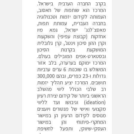
בקרב החברה הערבית בישראל.
המרכז הוא שותפות של חאסוב,
העמותה לקידום יזמות וטכנולוגיה
בחברה העברית, עמותת תפוח,
מאסצ'לנג' ישראל, גמא מיו
אחזקות (קבוצת עפיפי) והשקעות
וקרן ההון סיכון וינטג', קרן גלובלית
המושקעת בקרנות הסיכון
ובסטארט-אפים המובילים בעולם.
המרכז ימוקם בערערה, בלב אזור
המשולש בו שוכנות 6 ערים ערביות
גדולות ו-23 כפרים, ובהם 300,000
תושבים. המרכז יציע תהליך יזמות
רב שלבי הכולל ליווי מהשלב
הראשוני ביותר של קידום יצירת רעיון
(ideation) וגיבושו ועד לליווי
מקצועי ואישי של מנטורים ויועצים
מנוסים לקידום הרעיון הן במישור
המחקרי-פיתוחי והן במישור
העסקי-שיווקי, ותפעל לחשיפת