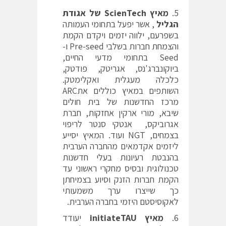
מאיץ
ScienTech
של אגודת
הגליל
, אשר יפעל בתחומי העמותה
בשפרעם, ילווה יזמים ויקדם הקמת
והצמחת חברות בשלבי Pre-seed ו-
Seed בתחומי מדעי החיים,
ביוקונברג'נס, אגריטק, פודטק,
כלכלה מעגלית ואקלימטק.
השותפים במאיץ כוללים אתARC
מרכז החדשנות של בית חולים
שיבא, מורי ארקין אחזקות, חברת
אגרוביקס, אנטקי סנטר לריפוי
בצמחים, NGT ועוד. המאיץ יסייע
ליזמים אקדמאים מהחברה הערבית
בהנבטת רעיונות בעלי חדשנות
טכנולוגית ובסיס מחקרי ראשוני עד
הקמת חברות הזנק וסיוע בצמיחתן
כך שייצרו ערך משמעותי
לאקוסיסטם היזמי בחברה הערבית.
מאיץ
initiateTAU
יעודד