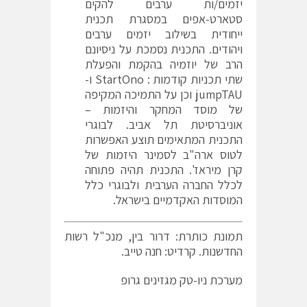
יזמים/ות ערבים להקים
סטארט-אפים במסגרת תכנית
ייחודית בשילוב יזמים ערבים
ויהודים. התכנית נסמכת על ניסיונם
הרב של יוזמיה בהקמת והפעלת
שתי תכניות קודמות : StartOno ו-
jumpTAU וכן על התמיכה המקיפה
של מוסד המחקר והיזמות –
אוניברסיטת תל אביב. לבוגרי
התכנית המתאימים תוצע האפשרות
לטוס ארה"ב לסמינר היזמות של
קרן מיראז'. התכנית תהיה פתוחה
לכלל החברה הערבית ולבוגרי כלל
המוסדות האקדמיים בישראל.
תמונת כותרת: דרור בין, מנכ"ל רשות
החדשנות. קרדיט: חנה טייב.
מערכת ניו-טק מגזינים גרופ