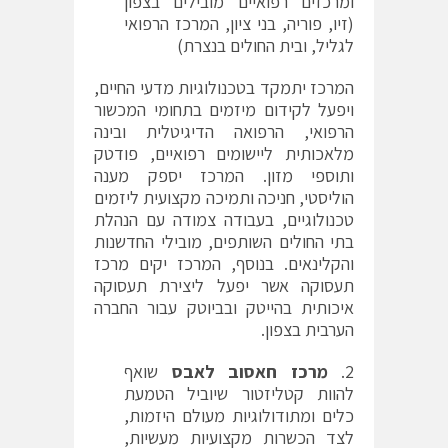
ומרכזים רפואיים מובילים בצפון
(זיו, פוריה, בני ציון, המרכז הרפואי
לגליל, ובית החולים בנצרת)
המרכז יתמקד בטכנולוגיות מדעי החיים,
ויפעל לקידום מיזמים בתחומי המכשור
הרפואי, הרפואה הדיגיטלית ובינה
מלאכותית ליישומים רפואיים, פודטק
ותוספי מזון. המרכז יספק מענה
הוליסטי, חניכה ותמיכה מקצועית ליזמים
טכנולוגיים, בעבודה צמודה עם הנהלת
בתי החולים השותפים, מובילי החדשנות
והקלינאים. בנוסף, המרכז יקים מרכז
תעסוקה אשר יפעל ליצירת תעסוקה
איכותית בהייטק ובביוטק עבור החברה
הערבית בצפון.
מרכז חאסוב לאבס
שואף
להוות קטליזטור שיוביל הטמעת
כלים ומתודולוגיות מעולם היזמות,
לצד הכשרות מקצועיות מעשיות,