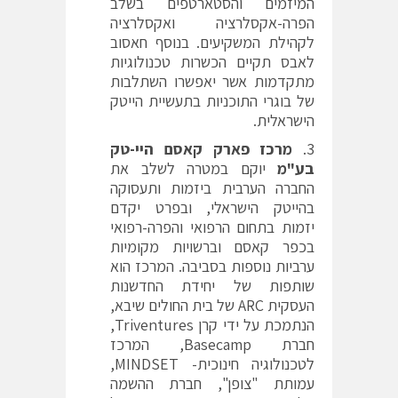
המיזמים והסטארטפים בשלב
הפרה-אקסלרציה ואקסלרציה
לקהילת המשקיעים. בנוסף חאסוב
לאבס תקיים הכשרות טכנולוגיות
מתקדמות אשר יאפשרו השתלבות
של בוגרי התוכניות בתעשיית הייטק
הישראלית.
מרכז פארק קאסם היי-טק
בע"מ
יוקם במטרה לשלב את
החברה הערבית ביזמות ותעסוקה
בהייטק הישראלי, ובפרט יקדם
יזמות בתחום הרפואי והפרה-רפואי
בכפר קאסם וברשויות מקומיות
ערביות נוספות בסביבה. המרכז הוא
שותפות של יחידת החדשנות
העסקית ARC של בית החולים שיבא,
הנתמכת על ידי קרן Triventures,
חברת Basecamp, המרכז
לטכנולוגיה חינוכית- MINDSET,
עמותת "צופן", חברת ההשמה