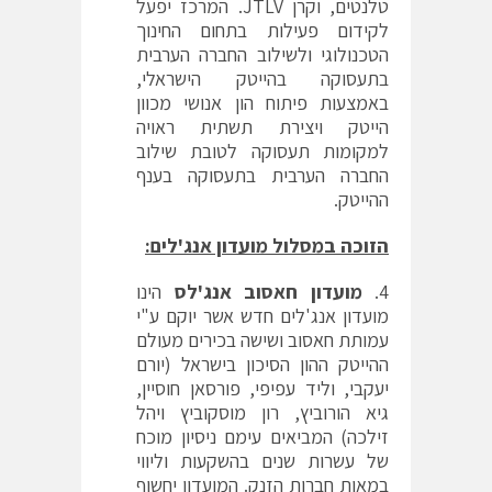
טלנטים, וקרן JTLV. המרכז יפעל
לקידום פעילות בתחום החינוך
הטכנולוגי ולשילוב החברה הערבית
בתעסוקה בהייטק הישראלי,
באמצעות פיתוח הון אנושי מכוון
הייטק ויצירת תשתית ראויה
למקומות תעסוקה לטובת שילוב
החברה הערבית בתעסוקה בענף
ההייטק.
הזוכה במסלול מועדון אנג'לים:
מועדון חאסוב אנג'לס
הינו
מועדון אנג'לים חדש אשר יוקם ע"י
עמותת חאסוב ושישה בכירים מעולם
ההייטק ההון הסיכון בישראל (יורם
יעקבי, וליד עפיפי, פורסאן חוסיין,
גיא הורוביץ, רון מוסקוביץ ויהל
זילכה) המביאים עימם ניסיון מוכח
של עשרות שנים בהשקעות וליווי
במאות חברות הזנק. המועדון יחשוף