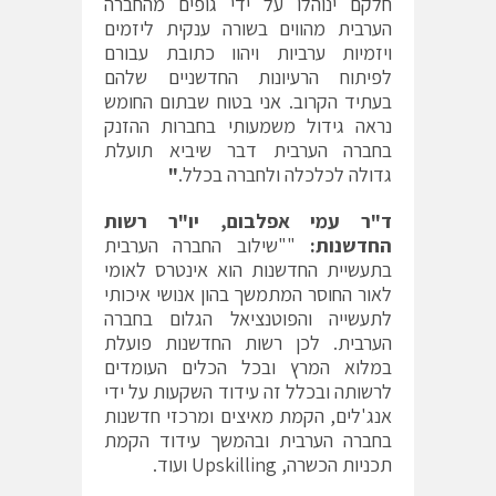
חלקם ינוהלו על ידי גופים מהחברה
הערבית מהווים בשורה ענקית ליזמים
ויזמיות ערביות ויהוו כתובת עבורם
לפיתוח הרעיונות החדשניים שלהם
בעתיד הקרוב. אני בטוח שבתום החומש
נראה גידול משמעותי בחברות ההזנק
בחברה הערבית דבר שיביא תועלת
גדולה לכלכלה ולחברה בכלל.
"
ד"ר עמי אפלבום, יו"ר רשות
החדשנות:
""שילוב החברה הערבית
בתעשיית החדשנות הוא אינטרס לאומי
לאור החוסר המתמשך בהון אנושי איכותי
לתעשייה והפוטנציאל הגלום בחברה
הערבית. לכן רשות החדשנות פועלת
במלוא המרץ ובכל הכלים העומדים
לרשותה ובכלל זה עידוד השקעות על ידי
אנג'לים, הקמת מאיצים ומרכזי חדשנות
בחברה הערבית ובהמשך עידוד הקמת
תכניות הכשרה, Upskilling ועוד.