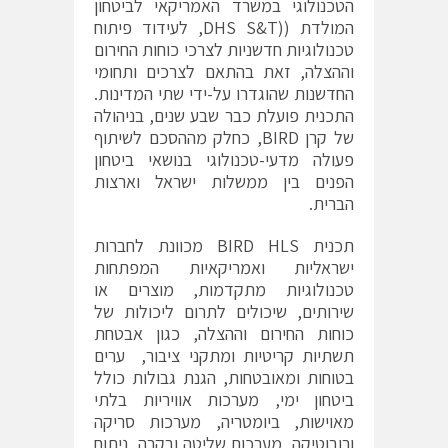
הטכנולוגי במשרד האמריקאי לביטחון
המולדת ((DHS S&T, לעידוד פיתוח
טכנולוגיות חדשניות לצרכי כוחות החירום
וההצלה, זאת בהתאם לצרכים ותחומי
החדשנות שהוגדרו על-ידי שתי המדינות.
התכנית פועלת כבר שבע שנים, בניהולה
של קרן BIRD, כחלק מההסכם לשיתוף
פעולה מדעי-טכנולוגי בנושאי ביטחון
הפנים בין ממשלות ישראל וארצות
הברית.
תכנית BIRD HLS מכוונת לחברות
ישראליות ואמריקאיות המפתחות
טכנולוגיות מתקדמות, מוצרים או
שירותים, שיכולים לתרום ליכולות של
כוחות החירום וההצלה, כגון אבטחת
תשתיות קריטיות ומתקני ציבור, ערים
בטוחות ומאובטחות, הגנת גבולות כולל
ביטחון ימי, מערכות אוויריות בלתי
מאוישות, ביומטריה, מערכות סריקה
ורובוטיקה, מערכות שליטה ובקרה, ניתוח