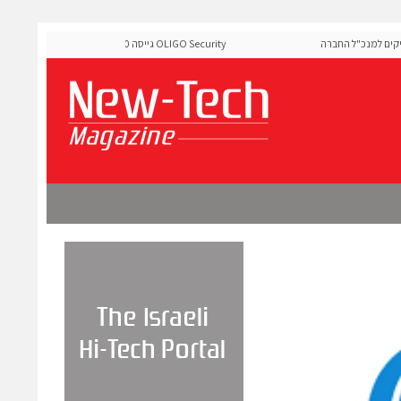
 למנכ"ל החברה
OLIGO Security גייסה 60 מיליון דולר להרחבת פלטפו
ה-Runtime בעידן מתקפות ה-AI