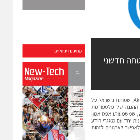
מגזינים דיגיטליים
ה מוצר אבטחה חדשני
ענקית טכנולוגיות הענן אקמאי השיקה מוצר אבטחה חדשני בשם Akamai Hunt, שפותח בישראל על
 הכלי משתמש בקונספט ההגנה של פלטפורמת
גארדיקור, המבוסס על הפרדת הרשת הארגונית ליחידות קטנות ו-Zero Trust, שמשמעותו אפס אמון
נית יחד עם מאגרי הידע
לאפשר לארגונים לזהות