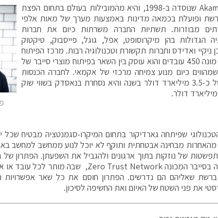
חברת Akamai שנוסדה ב-1998, והיא מהמובילות בעולם בתחום הפצת
רשת ופועלת בכמאה מדינות באמצעות מערך של מאות אלפי
תים מבוזרות. תשתיות החברה משרתות כיום את חברות
יה הגדולות בהן מיקרוסופט, אפל, גוגל, פייסבוק, טיקטוק
כן ניקיי ואדידס וחברות תקשורת וטכנולוגיה רבות. מרכז הפיתוח
הישראלי מונה 450 עובדים והוא עוסק בין השאר בפיתוח מוצרי סייבר של
מהווים כיום מנוע צמיחה מרכזי של אקמאי. לחברה הכנסות
בהיקף של כ-3.5 מיליארד דולר בשנה והיא נסחרת בנאסדק בשווי שוק
פב
טכנולוגי שפיתחה גארדיקור בתחום המיקרו-סגמנטציה מבטיח שכל יח
האחרות מבחינה אבטחתית ותוקף לא יוכל לנוע ממחשב למחשב בארגון
פשטות של נוזקות בתוך ארגונים ולהגביל את השפעתן. הפתרון של 
את הגישה בסייבר המכונה Zero Trust Network, שב
ברשת שאליהם הם נדרשים. הפתרון חוסם את כל שאר אפשרויות ה
סטי את פני השטח של האיום ואת החשיפה לסיכון.