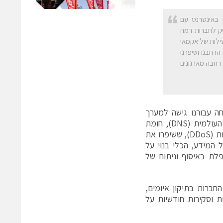
שאקמאי מקבלת מהפצת מעל ל-30% מהתוכן באינטרנט עם
יק לחברות רמה
עילות של אקמאי
ו, הרחבנו ושיפרנו
 רחבה מארגונים
ה עבורנו גישה למערך
נתונים גדול מאוד של התקפות, הנראות באמצעות מערכת שמות הדומיינים העולמית (DNS), חומת
האש של יישומי אינטרנט (WAF) וטביעות רגל מבוזרות של התקפות מניעת שירות (DDoS), ששיפרו את
אסיבי של המידע, הכלי בנוי על
 מהר יותר מבעבר ומטפלת באיסוף וניתוח של
י כולל אנשי אבטחה ייעודיים שיסייעו למרכזי ה-SOC של החברות בתיקון איומים,
ת וסקירות חודשיות על