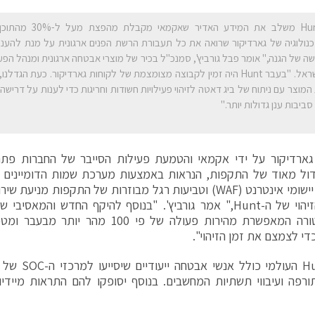
"Hunt משלב את המידע האדיר 
נולוגיה של גארדיקור שרואה את כל תעבורת הרשת הפנים ארגונית על מנת להענ
ה של הגנה," אומר פבל גורביץ', סמנכ"ל בכיר של מוצרי אבטחה ארגונית ומנהל הפ
בישראל. "בעבר Hunt היה זמין לקבוצה מצומצמת של לקוחות גארדיקור. כעת הגדלנ
המוצר עם ניתוח של ביג דאטה לזיהוי פעילויות חשודות וחריגות כדי לענות על דרישה
סביבות ענן גדולות יותר."
גארדיקור על ידי אקמאי והטמעת פעילות הסייבר של החברות פתח
יכולות הזיהוי של ה-Hunt," אמר גורביץ'. "בנוסף להיקף החדש והמ
ארכיטקטורה המאפשרת מהירות פעולה של פי 100
די לצמצם את זמן הזיהוי".
צוות Hunt העולמ
ורפה ועיבווי תשתיות המחשבים. בנוסף יסופקו להם התראות מיידיו