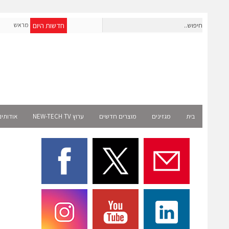
חדשות היום
חברת IAIG גייסה 6 מיליון דולר להקמת חברות תוכנה שנבנו מראש
לעידן ה-AI
elect
בית
מגזינים
מוצרים חדשים
ערוץ NEW-TECH TV
אודותינ