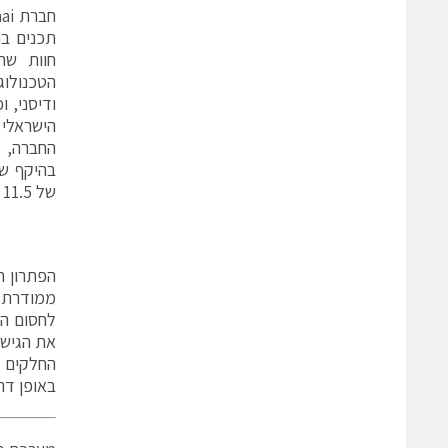
תכנים ב
חוות שר
הטכנולוג
ודיסני, ו
החברה, ש
של 11.5 מיליארד דולר.
הפתרון ה
ממודרת מ
לחסום הת
החלקים 
באופן דר