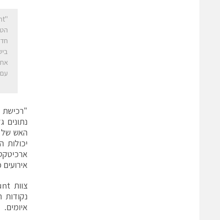
הטכ
חדש
את 
עם 
"רכישת 
אירועים כ
נקודות ת
איומים.