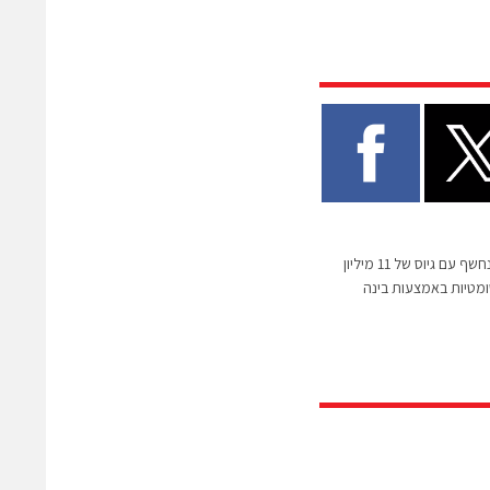
הסטארטאפ CodiumAI נחשף עם גיוס של 11 מיליון
טומטיות באמצעות בינה