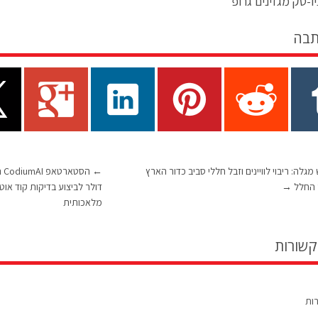
ו-טק מגזינים גרופ
תבה
לה: ריבוי לוויינים וזבל חללי סביב כדור הארץ
←
 החלל
→
דולר לביצוע בדיקות קוד או
מלאכותית
קשורות
רות